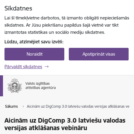
Pāriet uz lapas saturu
Sīkdatnes
Spied
lai meklētu
Enter
Lai šī tīmekļvietne darbotos, tā izmanto obligāti nepieciešamās
sīkdatnes. Ar Jūsu piekrišanu papildus šajā vietnē var tikt
izmantotas statistikas un sociālo mediju sīkdatnes.
Lūdzu, atzīmējiet savu izvēli:
Noraidīt
Apstiprināt visas
Pārvaldīt sīkdatnes
Sākums
Aicinām uz DigComp 3.0 latviešu valodas versijas atklāšanas vebi
Aicinām uz DigComp 3.0 latviešu valodas
versijas atklāšanas vebināru