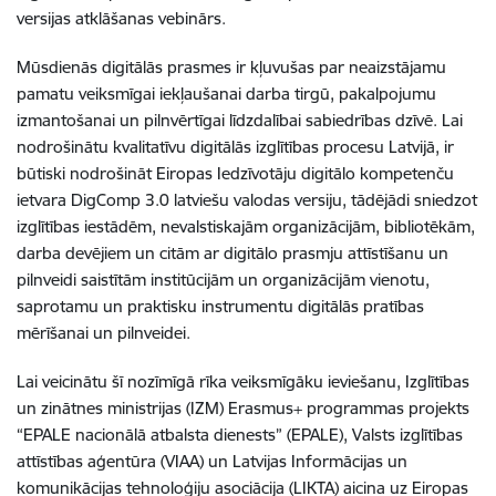
versijas atklāšanas vebinārs.
Mūsdienās digitālās prasmes ir kļuvušas par neaizstājamu
pamatu veiksmīgai iekļaušanai darba tirgū, pakalpojumu
izmantošanai un pilnvērtīgai līdzdalībai sabiedrības dzīvē. Lai
nodrošinātu kvalitatīvu digitālās izglītības procesu Latvijā, ir
būtiski nodrošināt Eiropas Iedzīvotāju digitālo kompetenču
ietvara DigComp 3.0 latviešu valodas versiju, tādējādi sniedzot
izglītības iestādēm, nevalstiskajām organizācijām, bibliotēkām,
darba devējiem un citām ar digitālo prasmju attīstīšanu un
pilnveidi saistītām institūcijām un organizācijām vienotu,
saprotamu un praktisku instrumentu digitālās pratības
mērīšanai un pilnveidei.
Lai veicinātu šī nozīmīgā rīka veiksmīgāku ieviešanu, Izglītības
un zinātnes ministrijas (IZM) Erasmus+ programmas projekts
“EPALE nacionālā atbalsta dienests” (EPALE), Valsts izglītības
attīstības aģentūra (VIAA) un Latvijas Informācijas un
komunikācijas tehnoloģiju asociācija (LIKTA) aicina uz Eiropas