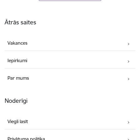
Kājene
Ātrās saites
Vakances
Iepirkumi
Par mums
Noderīgi
Viegli lasīt
Privātuma politika