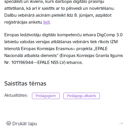
speciālisti un ikviens, kurš darbojas digitālo prasmju
attīstīšanā, kā arī ir saistīts ar to pilnveidi un novērtēšanu.
Dalību vebinārā aicinām pieteikt līdz 8. jūnijam, aizpildot
reģistrācijas anketu
šeit
.
Eiropas Iedzīvotāju digitālo kompetenču ietvara DigComp 3.0
latviešu valodas versijas atklāšanas vebinārs tiek rīkots IZM
īstenotā Eiropas Komisijas Erasmus+ projekta „EPALE
Nacionālā atbalsta dienests” (Eiropas Komisijas Granta līgums
Nr. 101196944—EPALE NSS LV) ietvaros.
Saistītas tēmas
Aktualitātes:
Pedagogiem
Pedagogu atbalsts
Drukāt lapu