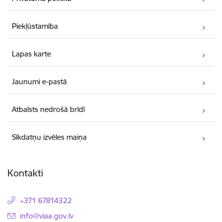
Piekļūstamība
Lapas karte
Jaunumi e-pastā
Atbalsts nedrošā brīdī
Sīkdatņu izvēles maiņa
Kontakti
+371 67814322
E-pasts:
info@viaa.gov.lv