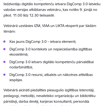
Iedzīvotāju digitālo kompetenču ietvara DigComp 3.0 latviešu
valodas versijas atklāšanas vebināru, kas notiks 9. jūnijā no
plkst. 11.00 līdz 12.30 tiešsaistē.
Vebinārā uzstāsies IZM, VIAA un LIKTA eksperti par šādām
tēmām:
Kas jauns DigComp 3.0 – ietvara elementi;
DigComp 3.0 konteksts un nepieciešamība izglītības
ekosistēmā;
DigComp 3.0 ietvars digitālo kompetenču pārvaldībai
nodarbinātībā;
DigComp 3.0 resursi, atbalsts un nākotnes attīstības
iespējas.
Vebinārā aicināti piedalīties pieaugušo izglītības īstenotāji,
pedagogi, metodiķi, nevalstisko organizāciju un bibliotēku
pārstāvji, darba devēji, karjeras konsultanti, personāla