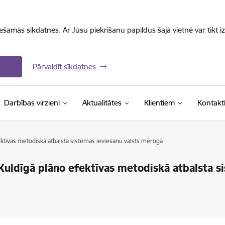
iešamās sīkdatnes. Ar Jūsu piekrišanu papildus šajā vietnē var tikt i
Pārvaldīt sīkdatnes
Darbības virzieni
Aktualitātes
Klientiem
Kontakt
ektīvas metodiskā atbalsta sistēmas ieviešanu valsts mērogā
Kuldīgā plāno efektīvas metodiskā atbalsta si