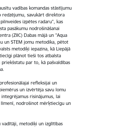
lausītu vadības komandas stāstījumu
sko redzējumu, savukārt direktora
pilnveides izpētes radaru", kas
balsta pasākumu nodrošināšanai
 centra (ZIIC) Dabas mājā un "Aqua
nātņu un STEM jomu metodika, pētot
lsts metodiķi iepazina, kā Liepājā
iecīgi plānot tieši tos atbalsta
 priekšstatu par to, kā pašvaldības
ēma.
rofesionālajai refleksijai un
s piemērus un izvērtēja savu lomu
i integrējamus risinājumus, lai
ā līmenī, nodrošinot mērķtiecīgu un
vadītāji, metodiķi un izglītības