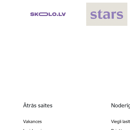
Kājene
Ātrās saites
Noderīg
Vakances
Viegli lasī