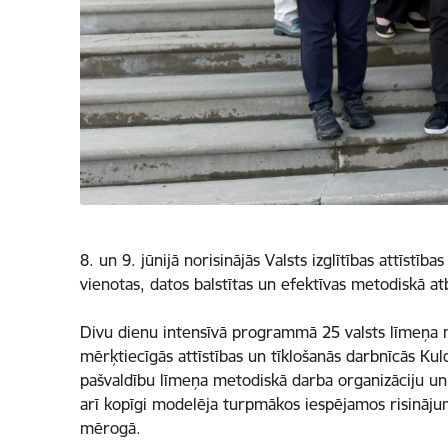
8. un 9. jūnijā norisinājās Valsts izglītības attīst
vienotas, datos balstītas un efektīvas metodiskā at
Divu dienu intensīvā programmā 25 valsts līmeņa met
mērķtiecīgās attīstības un tīklošanās darbnīcās Kul
pašvaldību līmeņa metodiskā darba organizāciju un 
arī kopīgi modelēja turpmākos iespējamos risināju
mērogā.