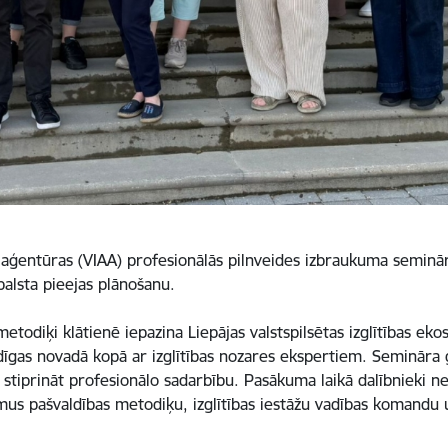
ības aģentūras (VIAA) profesionālās pilnveides izbraukuma semin
balsta pieejas plānošanu.
odiķi klātienē iepazina Liepājas valstspilsētas izglītības ekos
dīgas novadā kopā ar izglītības nozares ekspertiem. Semināra g
stiprināt profesionālo sadarbību. Pasākuma laikā dalībnieki ne
mus pašvaldības metodiķu, izglītības iestāžu vadības komandu