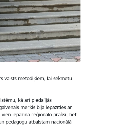
ārs valsts metodiķiem, lai sekmētu
istēmu, kā arī piedalījās
alvenais mērķis bija iepazīties ar
 vien iepazina reģionālo praksi, bet
 un pedagogu atbalstam nacionālā