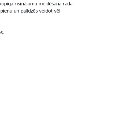
n kopīga risinājumu meklēšana rada
ienu un palīdzēs veidot vēl
s.