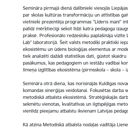
Semināra pirmajā dienā dalībnieki viesojās Liepājas
par skolas kultūras transformāciju un attīstības gai
vietnieki prezentēja programmas "Līderis manī" int
palīdz mērķtiecīgi sekot līdzi katra pedagoga izaugs
praksē. Profesionālo redzesloku paplašināja vizīte L
Lab" laboratorijā. Šeit valsts metodiķi praktiski i
ekosistēmu un ūdens bioloģijas elementus ar modern
tiek analizēti dažādi statistikas dati, gūstot skaidr
pasākumus, kas pedagogiem un iestāžu vadībai konkr
līmeņa izglītības ekosistēma (pirmsskola – skola – 
Semināra otrā diena, kas norisinājās Kuldīgas novad
komandas sinerģijas veidošanai. Fokusētas darba se
metodiskā atbalsta ekosistēmā. Stratēģiskajās darbnī
sekmētu vienotas, kvalitatīvas un ilgtspējīgas meto
vienlīdz pieejamu atbalstu ikvienam Latvijas peda
Kā atzina Metodiskā atbalsta nodaļas vadītāja Liene T