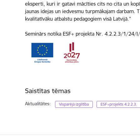
eksperti, kuri ir gatavi mācīties cits no cita un 
jaunas idejas un iedvesmu turpmākajam darbam. Tic
kvalitatīvāku atbalstu pedagogiem visā Latvijā."
Seminārs notika ESF+ projekta Nr. 4.2.2.3/1/24/I/
Saistītas tēmas
Aktualitātes:
Visparējā izglītība
ESF+projekts 4.2.2.3.