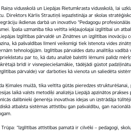
 Raiņa vidusskolā un Liepājas Rietumkrasta vidusskolā, lai uzk
tu. Direktors Kārlis Strautiņš iepazīstināja ar skolas stratēģi
egrāciju ikdienas darbā un inovatīvo "Pedagogu profesionālās 
mei. Īpaša uzmanība tika veltīta iekļaujošajai izglītībai un at
iepājas Izglītības pārvaldē un Zinātnes un izglītības inovāciju
epazina, kā pašvaldības līmenī veiksmīgi tiek īstenota vides zi
ām tehnoloģijām. Izglītības pārvaldes datu analītiķa vadībā va
u priekšstatu par to, kā datu analīzē balstīti lēmumi palīdz mērķt
ētajā brīdī ir visnepieciešamākie, tādējādi gūstot padziļinātu
izglītības pārvalde) var darboties kā vienota un saliedēta sist
a Ķimales muižā, tika veltīta gūtās pieredzes strukturēšanai, p
sijas laikā valsts metodiķi analizēja Liepājā apzinātos prakse
cās dalībnieki ģenerēja inovatīvas idejas un izstrādāja tūlītēj
diskā atbalsta sistēmas attīstību gan pašvaldību, gan nacionāl
gogam.
rūpa: “Izglītības attīstības pamatā ir cilvēki – pedagogi, skolu 