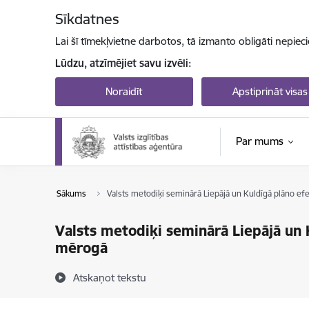
Pāriet uz lapas saturu
Sīkdatnes
Lai šī tīmekļvietne darbotos, tā izmanto obligāti nepiec
Lūdzu, atzīmējiet savu izvēli:
Noraidīt
Apstiprināt visas
Par mums
Sākums
Valsts metodiķi seminārā Liepājā un Kuldīgā plāno ef
Valsts metodiķi seminārā Liepājā un 
mērogā
Atskaņot tekstu