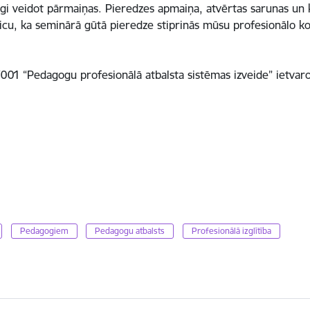
kopīgi veidot pārmaiņas. Pieredzes apmaiņa, atvērtas sarunas u
u, ka seminārā gūtā pieredze stiprinās mūsu profesionālo kop
001 “Pedagogu profesionālā atbalsta sistēmas izveide” ietvaro
Pedagogiem
Pedagogu atbalsts
Profesionālā izglītība