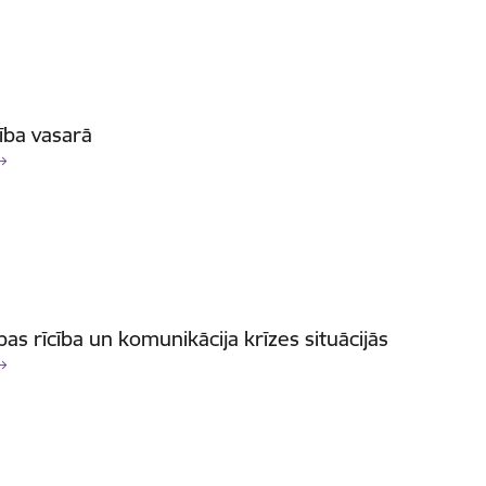
ība vasarā
bas rīcība un komunikācija krīzes situācijās