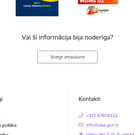
Vai šī informācija bija noderīga?
Sniegt atsauksmi
i
Kontakti
t
+371 67814322
E-pasts:
info@viaa.gov.lv
 politika
Vaļņu iela 1 (3.-6. stāvs)
mība