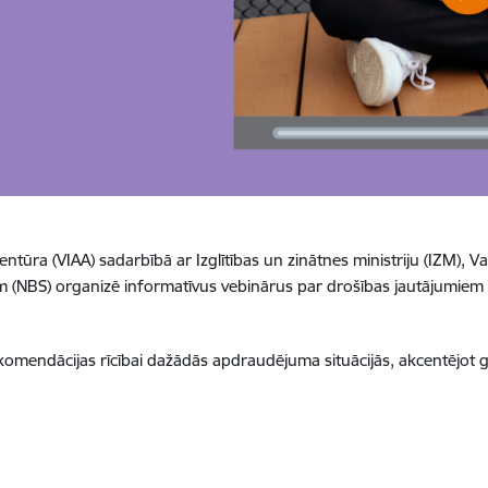
 aģentūra (VIAA) sadarbībā ar Izglītības un zinātnes ministriju (IZM)
 (NBS) organizē informatīvus vebinārus par drošības jautājumiem 
komendācijas rīcībai dažādās apdraudējuma situācijās, akcentējot g