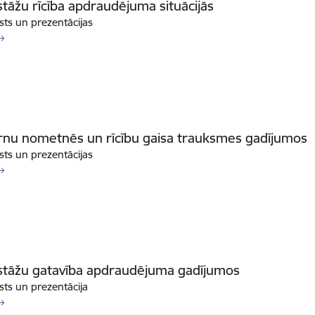
iestāžu rīcība apdraudējuma situācijās
sts un prezentācijas
rnu nometnēs un rīcību gaisa trauksmes gadījumos
sts un prezentācijas
iestāžu gatavība apdraudējuma gadījumos
sts un prezentācija