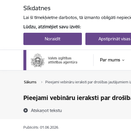
Pāriet uz lapas saturu
Sīkdatnes
Lai šī tīmekļvietne darbotos, tā izmanto obligāti nepiec
Lūdzu, atzīmējiet savu izvēli:
Noraidīt
Apstiprināt visas
Par mums
Sākums
Pieejami vebināru ieraksti par drošības jautājumiem iz
Pieejami vebināru ieraksti par drošīb
Atskaņot tekstu
Publicēts: 01.06.2026.