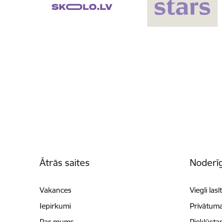
Kājene
Ātrās saites
Noderīg
Vakances
Viegli lasī
Iepirkumi
Privātuma
Par mums
Piekļūsta