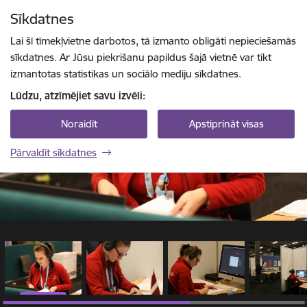
Pāriet uz lapas saturu
Sīkdatnes
1 / 6
Spied
lai meklētu
Enter
Lai šī tīmekļvietne darbotos, tā izmanto obligāti nepieciešamās
sīkdatnes. Ar Jūsu piekrišanu papildus šajā vietnē var tikt
izmantotas statistikas un sociālo mediju sīkdatnes.
Lūdzu, atzīmējiet savu izvēli:
Noraidīt
Apstiprināt visas
Pārvaldīt sīkdatnes