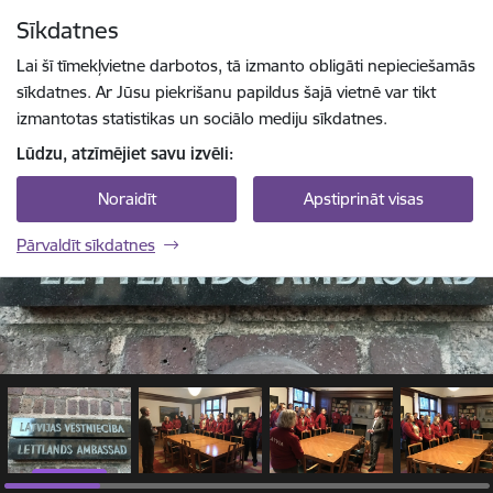
Pāriet uz lapas saturu
Sīkdatnes
1 / 19
Spied
lai meklētu
Enter
Lai šī tīmekļvietne darbotos, tā izmanto obligāti nepieciešamās
sīkdatnes. Ar Jūsu piekrišanu papildus šajā vietnē var tikt
izmantotas statistikas un sociālo mediju sīkdatnes.
Lūdzu, atzīmējiet savu izvēli:
Noraidīt
Apstiprināt visas
Pārvaldīt sīkdatnes