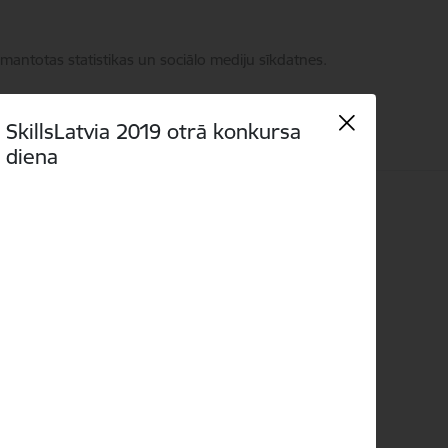
zmantotas statistikas un sociālo mediju sīkdatnes.
SkillsLatvia 2019 otrā konkursa
diena
i
Language
Meklēt
Piekļūstamība