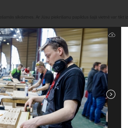
iešamās sīkdatnes. Ar Jūsu piekrišanu papildus šajā vietnē var tikt i
Pārvaldīt sīkdatnes
Darbības virzieni
Aktualitātes
Klientiem
Kontakt