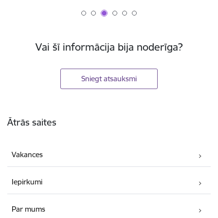
Vai šī informācija bija noderīga?
Sniegt atsauksmi
Kājene
Ātrās saites
Vakances
Iepirkumi
Par mums