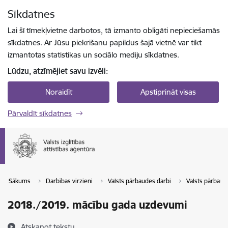
Pāriet uz lapas saturu
Sīkdatnes
Spied
lai meklētu
Enter
Lai šī tīmekļvietne darbotos, tā izmanto obligāti nepieciešamās
sīkdatnes. Ar Jūsu piekrišanu papildus šajā vietnē var tikt
izmantotas statistikas un sociālo mediju sīkdatnes.
Lūdzu, atzīmējiet savu izvēli:
Noraidīt
Apstiprināt visas
Pārvaldīt sīkdatnes
Sākums
Darbības virzieni
Valsts pārbaudes darbi
Valsts pārbau
2018./2019. mācību gada uzdevumi
Atskaņot tekstu