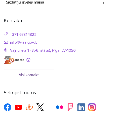
Sīkdatņu izvēles maiņa
Kontakti
+371 67814322
E-pasts:
info@viaa.gov.lv
Vaļņu iela 1 (3.-6. stāvs), Rīga, LV-1050
Visi kontakti
Sekojiet mums