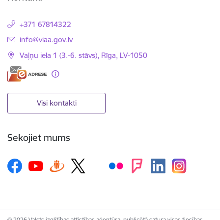
+371 67814322
E-pasts:
info@viaa.gov.lv
Vaļņu iela 1 (3.-6. stāvs), Rīga, LV-1050
Visi kontakti
Sekojiet mums
© 2026 Valsts izglītības attīstības aģentūra, publicētā satura visas tiesības