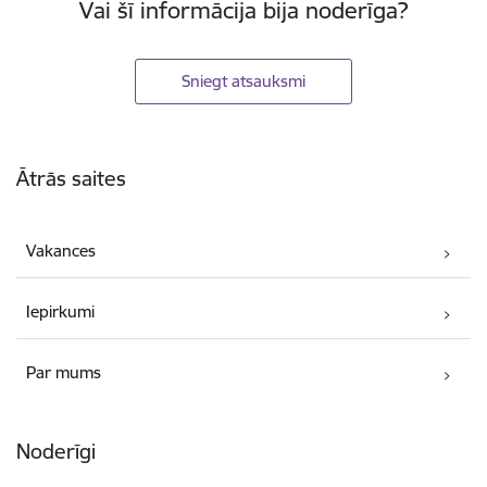
Vai šī informācija bija noderīga?
Sniegt atsauksmi
Kājene
Ātrās saites
Vakances
Iepirkumi
Par mums
Noderīgi