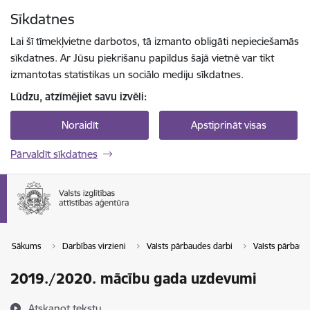
Pāriet uz lapas saturu
Sīkdatnes
Spied
lai meklētu
Enter
Lai šī tīmekļvietne darbotos, tā izmanto obligāti nepieciešamās
sīkdatnes. Ar Jūsu piekrišanu papildus šajā vietnē var tikt
izmantotas statistikas un sociālo mediju sīkdatnes.
Lūdzu, atzīmējiet savu izvēli:
Noraidīt
Apstiprināt visas
Pārvaldīt sīkdatnes
Sākums
Darbības virzieni
Valsts pārbaudes darbi
Valsts pārbau
2019./2020. mācību gada uzdevumi
Atskaņot tekstu