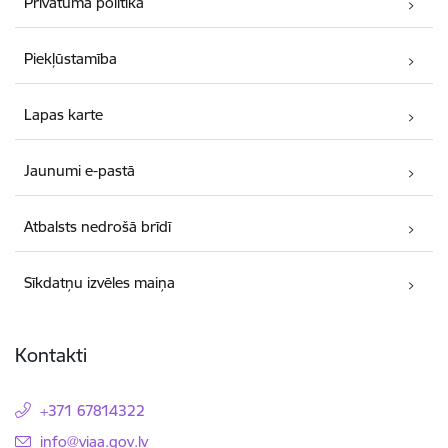
Privātuma politika
Piekļūstamība
Lapas karte
Jaunumi e-pastā
Atbalsts nedrošā brīdī
Sīkdatņu izvēles maiņa
Kontakti
+371 67814322
E-pasts:
info@viaa.gov.lv