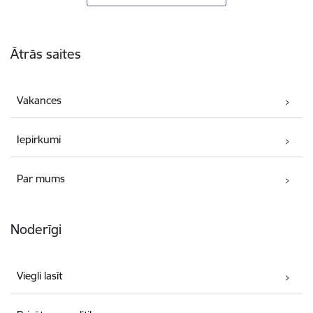
Kājene
Ātrās saites
Vakances
Iepirkumi
Par mums
Noderīgi
Viegli lasīt