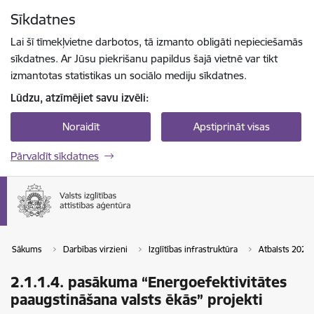
Pāriet uz lapas saturu
Sīkdatnes
Spied
lai meklētu
Enter
Lai šī tīmekļvietne darbotos, tā izmanto obligāti nepieciešamās
sīkdatnes. Ar Jūsu piekrišanu papildus šajā vietnē var tikt
izmantotas statistikas un sociālo mediju sīkdatnes.
Lūdzu, atzīmējiet savu izvēli:
Noraidīt
Apstiprināt visas
Pārvaldīt sīkdatnes
Sākums
Darbības virzieni
Izglītības infrastruktūra
Atbalsts 2021
2.1.1.4. pasākuma “Energoefektivitātes
paaugstināšana valsts ēkās” projekti