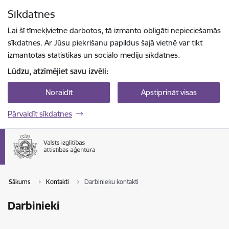
Pāriet uz lapas saturu
Sīkdatnes
Spied
lai meklētu
Enter
Lai šī tīmekļvietne darbotos, tā izmanto obligāti nepieciešamās
sīkdatnes. Ar Jūsu piekrišanu papildus šajā vietnē var tikt
izmantotas statistikas un sociālo mediju sīkdatnes.
Lūdzu, atzīmējiet savu izvēli:
Noraidīt
Apstiprināt visas
Pārvaldīt sīkdatnes
Sākums
Kontakti
Darbinieku kontakti
Darbinieki