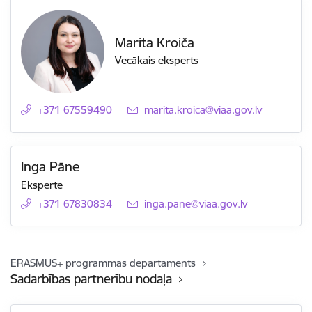
Marita Kroiča
Vecākais eksperts
+371 67559490
E-pasts:
marita.kroica@viaa.gov.lv
Inga Pāne
Eksperte
+371 67830834
E-pasts:
inga.pane@viaa.gov.lv
ERASMUS+ programmas departaments
Sadarbības partnerību nodaļa