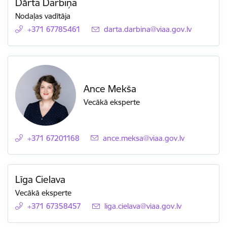
Dārta Darbiņa
Nodaļas vadītāja
+371 67785461
E-pasts:
darta.darbina@viaa.gov.lv
Ance Mekša
Vecākā eksperte
+371 67201168
E-pasts:
ance.meksa@viaa.gov.lv
Līga Cielava
Vecākā eksperte
+371 67358457
E-pasts:
liga.cielava@viaa.gov.lv