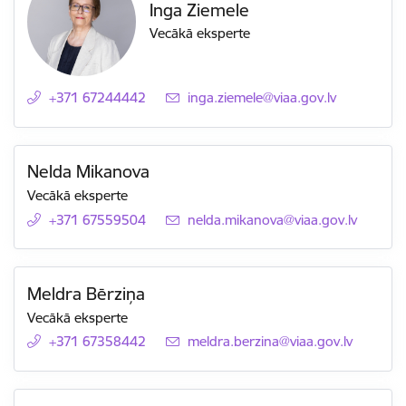
Inga Ziemele
Vecākā eksperte
+371 67244442
E-pasts:
inga.ziemele@viaa.gov.lv
Nelda Mikanova
Vecākā eksperte
+371 67559504
E-pasts:
nelda.mikanova@viaa.gov.lv
Meldra Bērziņa
Vecākā eksperte
+371 67358442
E-pasts:
meldra.berzina@viaa.gov.lv