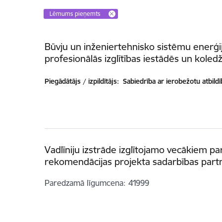
Lēmums pieņemts
Būvju un inženiertehnisko sistēmu enerģi
profesionālās izglītības iestādēs un koled
Piegādātājs / izpildītājs:
Sabiedrība ar ierobežotu atbildīb
Vadlīniju izstrāde izglītojamo vecākiem par
rekomendācijas projekta sadarbības par
Paredzamā līgumcena
41999