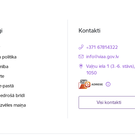
i
Kontakti
t
+371 67814322
E-pasts:
info@viaa.gov.lv
 politika
Vaļņu iela 1 (3.-6. stāvs)
mība
1050
te
e-pastā
nedrošā brīdī
Visi kontakti
izvēles maiņa