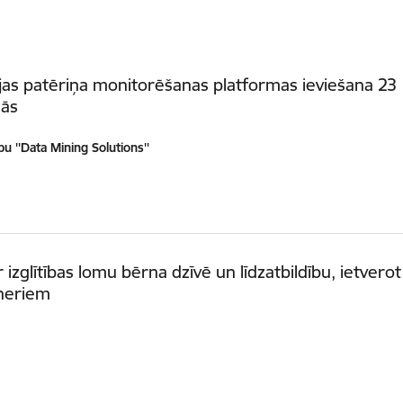
jas patēriņa monitorēšanas platformas ieviešana 23
žās
u ''Data Mining Solutions''
 izglītības lomu bērna dzīvē un līdzatbildību, ietverot
tneriem