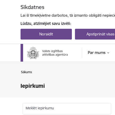
Pāriet uz lapas saturu
Sīkdatnes
Lai šī tīmekļvietne darbotos, tā izmanto obligāti nepiec
Lūdzu, atzīmējiet savu izvēli:
Noraidīt
Apstiprināt visas
Par mums
Sākums
Iepirkumi
Meklēt iepirkumu