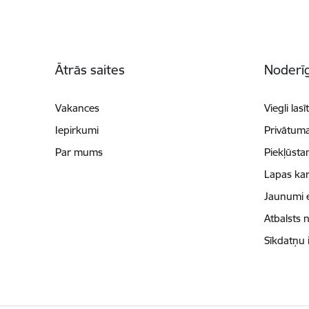
Kājene
Ātrās saites
Noderīg
Vakances
Viegli lasī
Iepirkumi
Privātuma
Par mums
Piekļūsta
Lapas kar
Jaunumi 
Atbalsts 
Sīkdatņu 