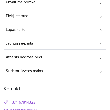
Privātuma politika
Piekļūstamība
Lapas karte
Jaunumi e-pastā
Atbalsts nedrošā brīdī
Sīkdatņu izvēles maiņa
Kontakti
+371 67814322
E-pasts:
info@viaa.gov.lv