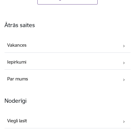
Kājene
Ātrās saites
Vakances
Iepirkumi
Par mums
Noderīgi
Viegli lasīt