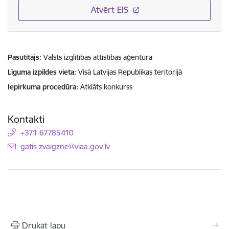
Atvērt EIS
Pasūtītājs
Valsts izglītības attīstības aģentūra
Līguma izpildes vieta
Visā Latvijas Republikas teritorijā
Iepirkuma procedūra
Atklāts konkurss
Kontakti
+371 67785410
E-pasts:
gatis.zvaigzne@viaa.gov.lv
Drukāt lapu