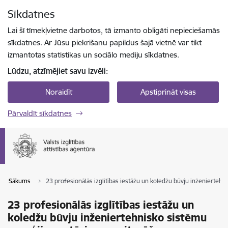
Pāriet uz lapas saturu
Sīkdatnes
Spied
lai meklētu
Enter
Lai šī tīmekļvietne darbotos, tā izmanto obligāti nepieciešamās
sīkdatnes. Ar Jūsu piekrišanu papildus šajā vietnē var tikt
izmantotas statistikas un sociālo mediju sīkdatnes.
Lūdzu, atzīmējiet savu izvēli:
Noraidīt
Apstiprināt visas
Pārvaldīt sīkdatnes
Sākums
23 profesionālās izglītības iestāžu un koledžu būvju inženierteh
23 profesionālās izglītības iestāžu un
koledžu būvju inženiertehnisko sistēmu