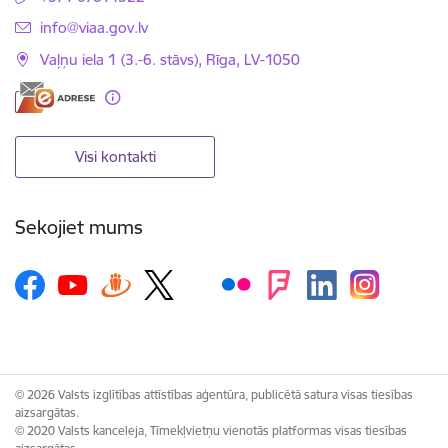
E-pasts:
info@viaa.gov.lv
Vaļņu iela 1 (3.-6. stāvs), Rīga, LV-1050
Visi kontakti
Sekojiet mums
© 2026 Valsts izglītības attīstības aģentūra, publicētā satura visas tiesības
aizsargātas.
© 2020 Valsts kanceleja, Tīmekļvietņu vienotās platformas visas tiesības