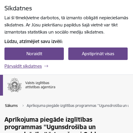
Pāriet uz lapas saturu
Sīkdatnes
Spied
lai meklētu
Enter
Lai šī tīmekļvietne darbotos, tā izmanto obligāti nepieciešamās
sīkdatnes. Ar Jūsu piekrišanu papildus šajā vietnē var tikt
izmantotas statistikas un sociālo mediju sīkdatnes.
Lūdzu, atzīmējiet savu izvēli:
Noraidīt
Apstiprināt visas
Pārvaldīt sīkdatnes
Sākums
Aprīkojuma piegāde izglītības programmas ''Ugunsdrošība un ugu
Aprīkojuma piegāde izglītības
programmas ''Ugunsdrošība un