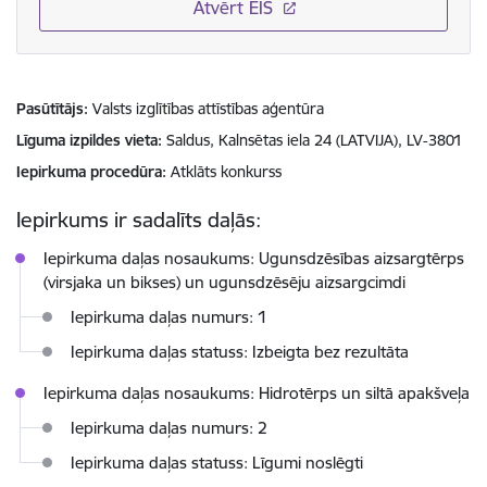
Atvērt EIS
Pasūtītājs
Valsts izglītības attīstības aģentūra
Līguma izpildes vieta
Saldus, Kalnsētas iela 24 (LATVIJA), LV-3801
Iepirkuma procedūra
Atklāts konkurss
Iepirkums ir sadalīts daļās:
Iepirkuma daļas nosaukums: Ugunsdzēsības aizsargtērps
(virsjaka un bikses) un ugunsdzēsēju aizsargcimdi
Iepirkuma daļas numurs: 1
Iepirkuma daļas statuss: Izbeigta bez rezultāta
Iepirkuma daļas nosaukums: Hidrotērps un siltā apakšveļa
Iepirkuma daļas numurs: 2
Iepirkuma daļas statuss: Līgumi noslēgti