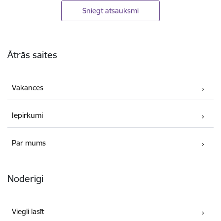
Sniegt atsauksmi
Kājene
Ātrās saites
Vakances
Iepirkumi
Par mums
Noderīgi
Viegli lasīt