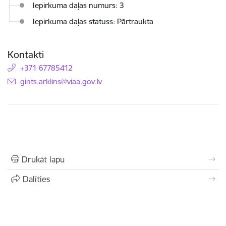
Iepirkuma daļas numurs: 3
Iepirkuma daļas statuss: Pārtraukta
Kontakti
+371 67785412
E-pasts:
gints.arklins@viaa.gov.lv
Drukāt lapu
Dalīties