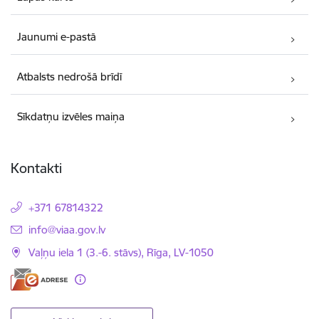
Jaunumi e-pastā
Atbalsts nedrošā brīdī
Sīkdatņu izvēles maiņa
Kontakti
+371 67814322
E-pasts:
info@viaa.gov.lv
Vaļņu iela 1 (3.-6. stāvs), Rīga, LV-1050