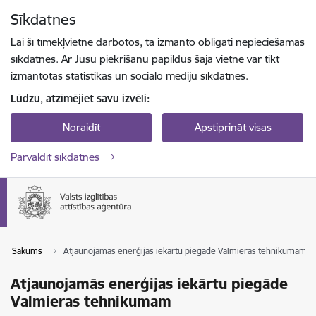
Pāriet uz lapas saturu
Sīkdatnes
Spied
lai meklētu
Enter
Lai šī tīmekļvietne darbotos, tā izmanto obligāti nepieciešamās
sīkdatnes. Ar Jūsu piekrišanu papildus šajā vietnē var tikt
izmantotas statistikas un sociālo mediju sīkdatnes.
Lūdzu, atzīmējiet savu izvēli:
Noraidīt
Apstiprināt visas
Pārvaldīt sīkdatnes
Sākums
Atjaunojamās enerģijas iekārtu piegāde Valmieras tehnikumam
Atjaunojamās enerģijas iekārtu piegāde
Valmieras tehnikumam