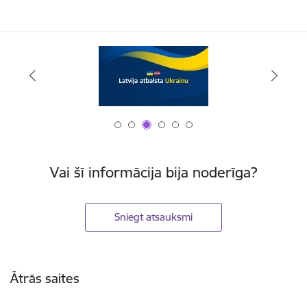
Vai šī informācija bija noderīga?
Sniegt atsauksmi
Kājene
Ātrās saites