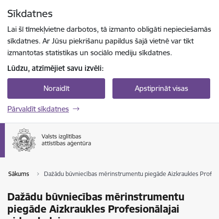
Pāriet uz lapas saturu
Sīkdatnes
Spied
lai meklētu
Enter
Lai šī tīmekļvietne darbotos, tā izmanto obligāti nepieciešamās
sīkdatnes. Ar Jūsu piekrišanu papildus šajā vietnē var tikt
izmantotas statistikas un sociālo mediju sīkdatnes.
Lūdzu, atzīmējiet savu izvēli:
Noraidīt
Apstiprināt visas
Pārvaldīt sīkdatnes
Sākums
Dažādu būvniecības mērinstrumentu piegāde Aizkraukles Profesio
Dažādu būvniecības mērinstrumentu
piegāde Aizkraukles Profesionālajai