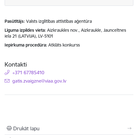
Pasūtītājs
Valsts izglītības attīstības aģentūra
Līguma izpildes vieta
Aizkraukles nov., Aizkraukle, Jaunceltnes
iela 21 (LATVIJA), LV-5101
Iepirkuma procedūra
Atklāts konkurss
Kontakti
+371 67785410
E-pasts:
gatis.zvaigzne@viaa.gov.lv
Drukāt lapu