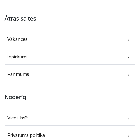
Kājene
Ātrās saites
Vakances
Iepirkumi
Par mums
Noderīgi
Viegli lasīt
Privātuma politika