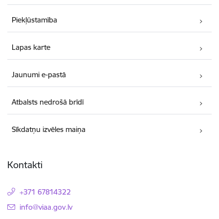
Piekļūstamība
Lapas karte
Jaunumi e-pastā
Atbalsts nedrošā brīdī
Sīkdatņu izvēles maiņa
Kontakti
+371 67814322
E-pasts:
info@viaa.gov.lv