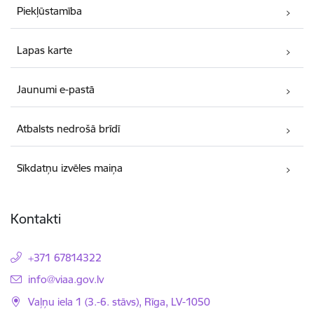
Piekļūstamība
Lapas karte
Jaunumi e-pastā
Atbalsts nedrošā brīdī
Sīkdatņu izvēles maiņa
Kontakti
+371 67814322
E-pasts:
info@viaa.gov.lv
Vaļņu iela 1 (3.-6. stāvs), Rīga, LV-1050