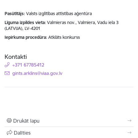
Pasūtītājs
Valsts izglītības attīstības aģentūra
Līguma izpildes vieta
Valmieras nov., Valmiera, Vadu iela 3
(LATVIJA), LV-4201
Iepirkuma procedūra
Atklāts konkurss
Kontakti
+371 67785412
E-pasts:
gints.arklins@viaa.gov.lv
Drukāt lapu
Dalīties