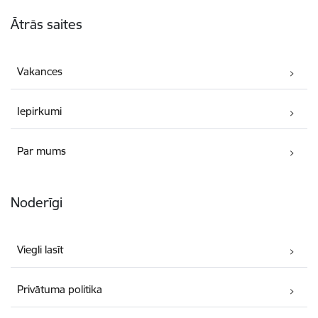
Kājene
Ātrās saites
Vakances
Iepirkumi
Par mums
Noderīgi
Viegli lasīt
Privātuma politika