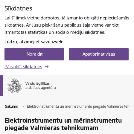
Pāriet uz lapas saturu
Sīkdatnes
Spied
lai meklētu
Enter
Lai šī tīmekļvietne darbotos, tā izmanto obligāti nepieciešamās
sīkdatnes. Ar Jūsu piekrišanu papildus šajā vietnē var tikt
izmantotas statistikas un sociālo mediju sīkdatnes.
Lūdzu, atzīmējiet savu izvēli:
Noraidīt
Apstiprināt visas
Pārvaldīt sīkdatnes
Sākums
Elektroinstrumentu un mērinstrumentu piegāde Valmieras tehn
Elektroinstrumentu un mērinstrumentu
piegāde Valmieras tehnikumam