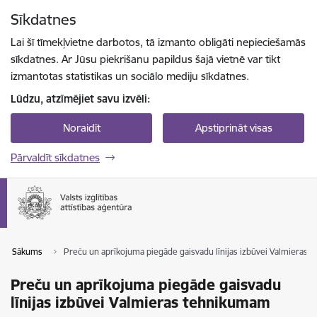
Pāriet uz lapas saturu
Sīkdatnes
Spied
lai meklētu
Enter
Lai šī tīmekļvietne darbotos, tā izmanto obligāti nepieciešamās
sīkdatnes. Ar Jūsu piekrišanu papildus šajā vietnē var tikt
izmantotas statistikas un sociālo mediju sīkdatnes.
Lūdzu, atzīmējiet savu izvēli:
Noraidīt
Apstiprināt visas
Pārvaldīt sīkdatnes
Sākums
Preču un aprīkojuma piegāde gaisvadu līnijas izbūvei Valmieras
Preču un aprīkojuma piegāde gaisvadu
līnijas izbūvei Valmieras tehnikumam