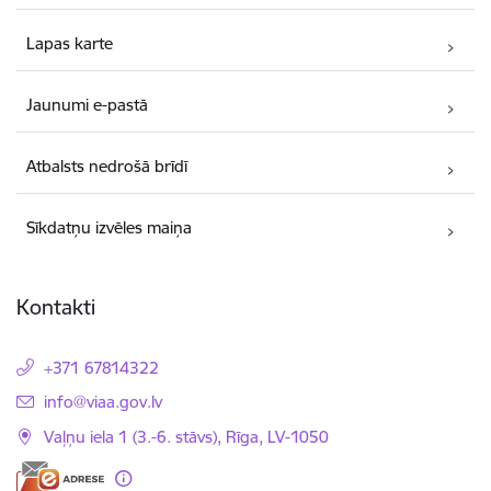
Lapas karte
Jaunumi e-pastā
Atbalsts nedrošā brīdī
Sīkdatņu izvēles maiņa
Kontakti
+371 67814322
E-pasts:
info@viaa.gov.lv
Vaļņu iela 1 (3.-6. stāvs), Rīga, LV-1050