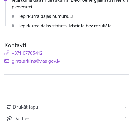
Iepirkuma daļas nosaukums: Elektroenerģijas sadalnes un
piederumi
Iepirkuma daļas numurs: 3
Iepirkuma daļas statuss: Izbeigta bez rezultāta
Kontakti
+371 67785412
E-pasts:
gints.arklins@viaa.gov.lv
Drukāt lapu
Dalīties