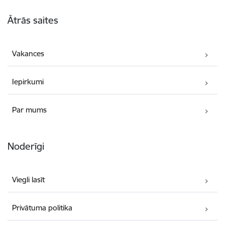
Kājene
Ātrās saites
Vakances
Iepirkumi
Par mums
Noderīgi
Viegli lasīt
Privātuma politika