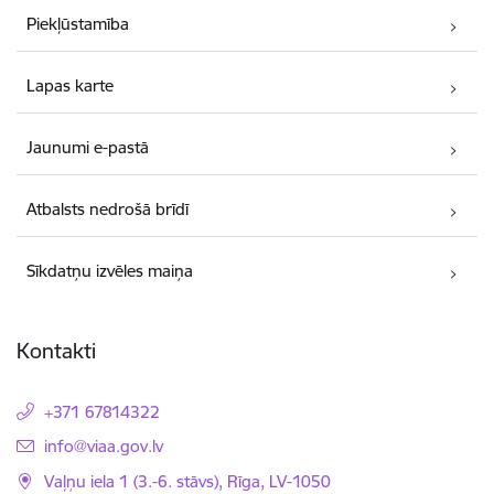
Piekļūstamība
Lapas karte
Jaunumi e-pastā
Atbalsts nedrošā brīdī
Sīkdatņu izvēles maiņa
Kontakti
+371 67814322
E-pasts:
info@viaa.gov.lv
Vaļņu iela 1 (3.-6. stāvs), Rīga, LV-1050