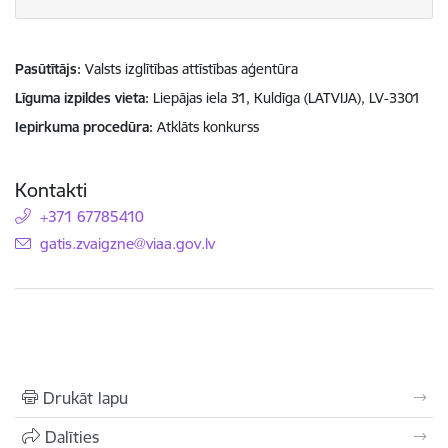
Pasūtītājs
Valsts izglītības attīstības aģentūra
Līguma izpildes vieta
Liepājas iela 31, Kuldīga (LATVIJA), LV-3301
Iepirkuma procedūra
Atklāts konkurss
Kontakti
+371 67785410
E-pasts:
gatis.zvaigzne@viaa.gov.lv
Drukāt lapu
Dalīties