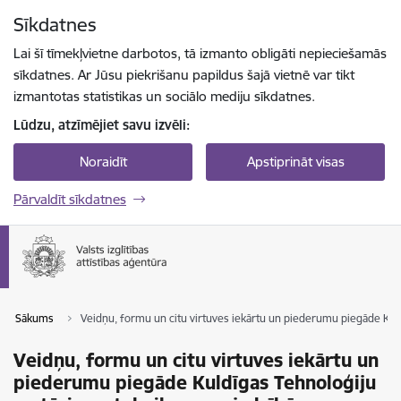
Pāriet uz lapas saturu
Sīkdatnes
Spied
lai meklētu
Enter
Lai šī tīmekļvietne darbotos, tā izmanto obligāti nepieciešamās
sīkdatnes. Ar Jūsu piekrišanu papildus šajā vietnē var tikt
izmantotas statistikas un sociālo mediju sīkdatnes.
Lūdzu, atzīmējiet savu izvēli:
Noraidīt
Apstiprināt visas
Pārvaldīt sīkdatnes
Sākums
Veidņu, formu un citu virtuves iekārtu un piederumu piegāde Ku
Veidņu, formu un citu virtuves iekārtu un
piederumu piegāde Kuldīgas Tehnoloģiju