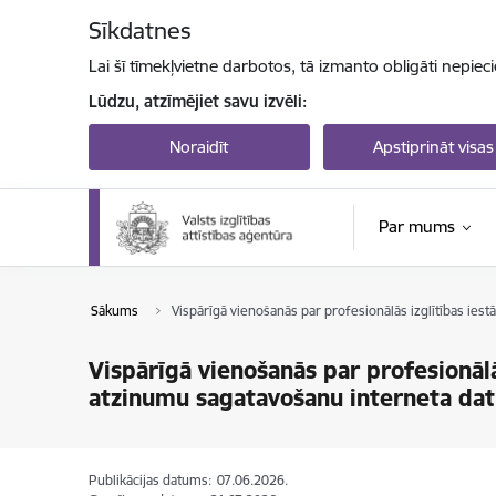
Pāriet uz lapas saturu
Sīkdatnes
Lai šī tīmekļvietne darbotos, tā izmanto obligāti nepiec
Lūdzu, atzīmējiet savu izvēli:
Noraidīt
Apstiprināt visas
Par mums
Sākums
Vispārīgā vienošanās par profesionālās izglītības ies
Vispārīgā vienošanās par profesionālā
atzinumu sagatavošanu interneta dat
Publikācijas datums:
07.06.2026.