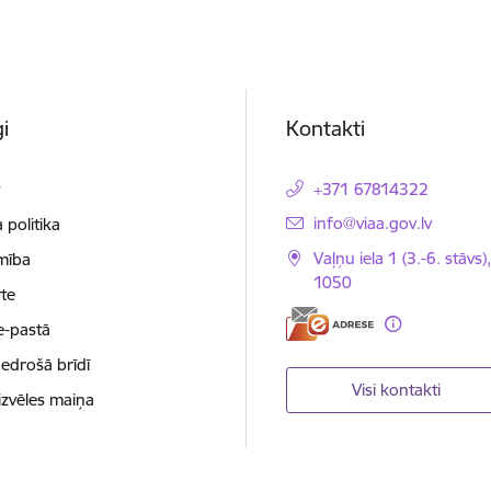
i
Kontakti
t
+371 67814322
E-pasts:
info@viaa.gov.lv
 politika
Vaļņu iela 1 (3.-6. stāvs)
mība
1050
te
e-pastā
nedrošā brīdī
Visi kontakti
izvēles maiņa