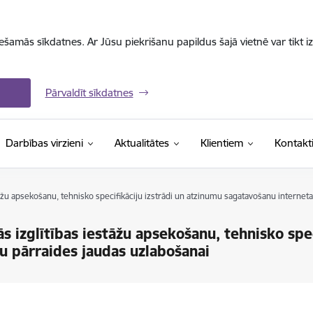
iešamās sīkdatnes. Ar Jūsu piekrišanu papildus šajā vietnē var tikt i
Pārvaldīt sīkdatnes
Darbības virzieni
Aktualitātes
Klientiem
Kontakt
tāžu apsekošanu, tehnisko specifikāciju izstrādi un atzinumu sagatavošanu internet
s izglītības iestāžu apsekošanu, tehnisko spec
u pārraides jaudas uzlabošanai