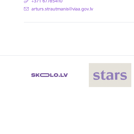
+371 67785410
E-pasts:
arturs.strautmanis@viaa.gov.lv