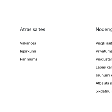
Kājene
Ātrās saites
Noderīg
Vakances
Viegli lasī
Iepirkumi
Privātuma
Par mums
Piekļūsta
Lapas kar
Jaunumi 
Atbalsts 
Sīkdatņu 