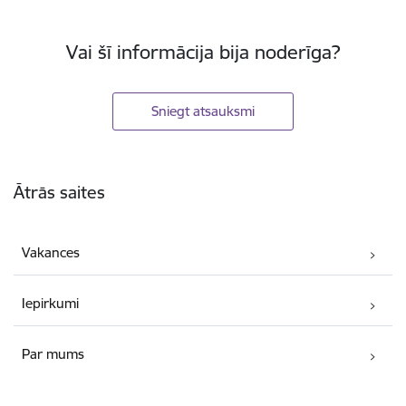
Vai šī informācija bija noderīga?
Sniegt atsauksmi
Kājene
Ātrās saites
Vakances
Iepirkumi
Par mums