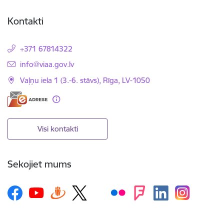
Kontakti
+371 67814322
E-pasts:
info@viaa.gov.lv
Vaļņu iela 1 (3.-6. stāvs), Rīga, LV-1050
Visi kontakti
Sekojiet mums