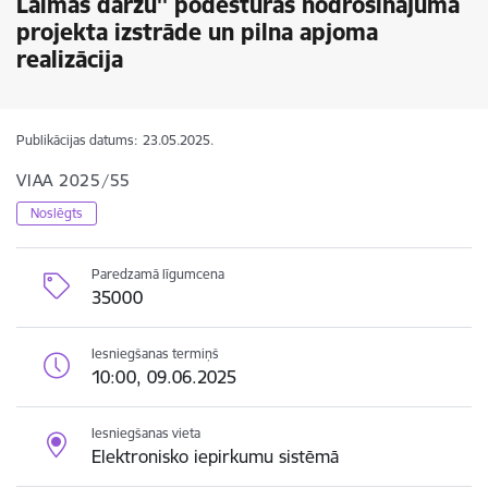
Laimas dārzu'' podestūras nodrošinājuma
projekta izstrāde un pilna apjoma
realizācija
Publikācijas datums:
23.05.2025.
VIAA 2025/55
Noslēgts
Paredzamā līgumcena
35000
Iesniegšanas termiņš
10:00, 09.06.2025
Iesniegšanas vieta
Elektronisko iepirkumu sistēmā