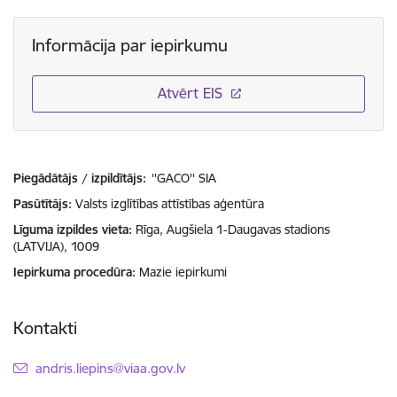
Informācija par iepirkumu
Atvērt EIS
Piegādātājs / izpildītājs:
''GACO'' SIA
Pasūtītājs
Valsts izglītības attīstības aģentūra
Līguma izpildes vieta
Rīga, Augšiela 1-Daugavas stadions
(LATVIJA), 1009
Iepirkuma procedūra
Mazie iepirkumi
Kontakti
E-pasts:
andris.liepins@viaa.gov.lv