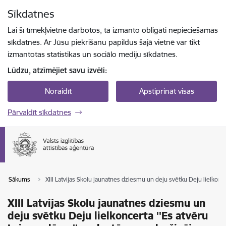
Pāriet uz lapas saturu
Sīkdatnes
Spied
lai meklētu
Enter
Lai šī tīmekļvietne darbotos, tā izmanto obligāti nepieciešamās
sīkdatnes. Ar Jūsu piekrišanu papildus šajā vietnē var tikt
izmantotas statistikas un sociālo mediju sīkdatnes.
Lūdzu, atzīmējiet savu izvēli:
Noraidīt
Apstiprināt visas
Pārvaldīt sīkdatnes
Sākums
XIII Latvijas Skolu jaunatnes dziesmu un deju svētku Deju lielkonc
XIII Latvijas Skolu jaunatnes dziesmu un
deju svētku Deju lielkoncerta ''Es atvēru