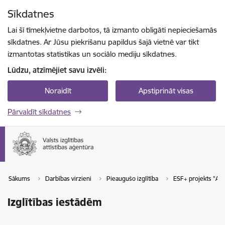
Pāriet uz lapas saturu
Sīkdatnes
Spied
lai meklētu
Enter
Lai šī tīmekļvietne darbotos, tā izmanto obligāti nepieciešamās
sīkdatnes. Ar Jūsu piekrišanu papildus šajā vietnē var tikt
izmantotas statistikas un sociālo mediju sīkdatnes.
Lūdzu, atzīmējiet savu izvēli:
Noraidīt
Apstiprināt visas
Pārvaldīt sīkdatnes
Sākums
Darbības virzieni
Pieaugušo izglītība
ESF+ projekts "Atba
Izglītības iestādēm