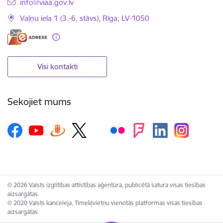
E-pasts:
info@viaa.gov.lv
Vaļņu iela 1 (3.-6. stāvs), Rīga, LV-1050
Visi kontakti
Sekojiet mums
© 2026 Valsts izglītības attīstības aģentūra, publicētā satura visas tiesības
aizsargātas.
© 2020 Valsts kanceleja, Tīmekļvietņu vienotās platformas visas tiesības
aizsargātas.