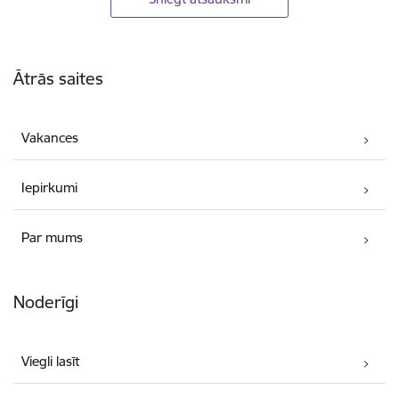
Kājene
Ātrās saites
Vakances
Iepirkumi
Par mums
Noderīgi
Viegli lasīt