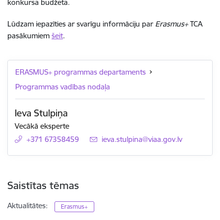
konkursa budžeta.
Lūdzam iepazīties ar svarīgu informāciju par
Erasmus+
TCA
pasākumiem
šeit
.
ERASMUS+ programmas departaments
Programmas vadības nodaļa
Ieva Stulpiņa
Vecākā eksperte
+371 67358459
E-pasts:
ieva.stulpina@viaa.gov.lv
Saistītas tēmas
Aktualitātes:
Erasmus+