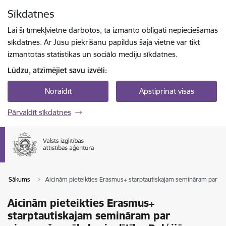
Pāriet uz lapas saturu
Sīkdatnes
Spied
lai meklētu
Enter
Lai šī tīmekļvietne darbotos, tā izmanto obligāti nepieciešamās
sīkdatnes. Ar Jūsu piekrišanu papildus šajā vietnē var tikt
izmantotas statistikas un sociālo mediju sīkdatnes.
Lūdzu, atzīmējiet savu izvēli:
Noraidīt
Apstiprināt visas
Pārvaldīt sīkdatnes
Sākums
Aicinām pieteikties Erasmus+ starptautiskajam semināram par pie
Aicinām pieteikties Erasmus+
starptautiskajam semināram par