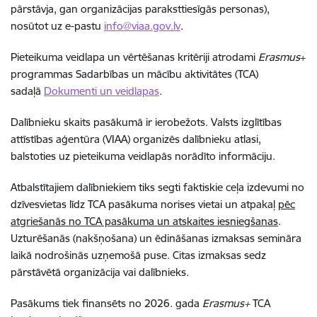
pārstāvja, gan organizācijas paraksttiesīgās personas),
nosūtot uz e-pastu
info@viaa.gov.lv
.
Pieteikuma veidlapa un vērtēšanas kritēriji atrodami
Erasmus
+
programmas
Sadarbības un mācību aktivitātes (TCA)
sadaļā
Dokumenti un veidlapas
.
Dalībnieku skaits pasākumā ir ierobežots. Valsts izglītības
attīstības aģentūra (VIAA) organizēs dalībnieku atlasi,
balstoties uz pieteikuma veidlapās norādīto informāciju.
Atbalstītajiem dalībniekiem tiks segti faktiskie ceļa izdevumi no
dzīvesvietas līdz TCA pasākuma norises vietai un atpakaļ
pēc
atgriešanās no TCA pasākuma un atskaites iesniegšanas
.
Uzturēšanās (nakšņošana) un ēdināšanas izmaksas semināra
laikā nodrošinās uzņemošā puse. Citas izmaksas sedz
pārstāvētā organizācija vai dalībnieks.
Pasākums tiek finansēts no 2026. gada
Erasmus+
TCA