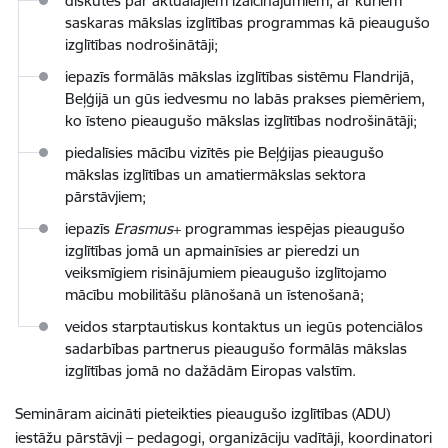
diskutēs par aktuālajiem izaicinājumiem, ar kuriem
saskaras mākslas izglītības programmas kā pieaugušo
izglītības nodrošinātāji;
iepazīs formālās mākslas izglītības sistēmu Flandrijā,
Beļģijā un gūs iedvesmu no labās prakses piemēriem,
ko īsteno pieaugušo mākslas izglītības nodrošinātāji;
piedalīsies mācību vizītēs pie Beļģijas pieaugušo
mākslas izglītības un amatiermākslas sektora
pārstāvjiem;
iepazīs
Erasmus
+ programmas iespējas pieaugušo
izglītības jomā un apmainīsies ar pieredzi un
veiksmīgiem risinājumiem pieaugušo izglītojamo
mācību mobilitāšu plānošanā un īstenošanā;
veidos starptautiskus kontaktus un iegūs potenciālos
sadarbības partnerus pieaugušo formālās mākslas
izglītības jomā no dažādām Eiropas valstīm.
Semināram aicināti pieteikties pieaugušo izglītības (ADU)
iestāžu pārstāvji – pedagogi, organizāciju vadītāji, koordinatori