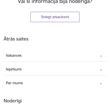
Vai šī informācija bija noderīga?
Sniegt atsauksmi
Kājene
Ātrās saites
Vakances
Iepirkumi
Par mums
Noderīgi