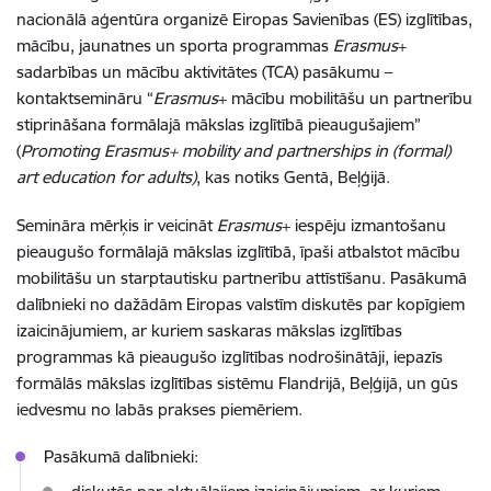
nacionālā aģentūra organizē Eiropas Savienības (ES) izglītības,
mācību, jaunatnes un sporta programmas
Erasmus
+
sadarbības un mācību aktivitātes (TCA) pasākumu –
kontaktsemināru “
Erasmus
+ mācību mobilitāšu un partnerību
stiprināšana formālajā mākslas izglītībā pieaugušajiem”
(
Promoting Erasmus+ mobility and partnerships in (formal)
art education for adults)
, kas notiks Gentā, Beļģijā.
Semināra mērķis ir veicināt
Erasmus
+ iespēju izmantošanu
pieaugušo formālajā mākslas izglītībā, īpaši atbalstot mācību
mobilitāšu un starptautisku partnerību attīstīšanu. Pasākumā
dalībnieki no dažādām Eiropas valstīm diskutēs par kopīgiem
izaicinājumiem, ar kuriem saskaras mākslas izglītības
programmas kā pieaugušo izglītības nodrošinātāji, iepazīs
formālās mākslas izglītības sistēmu Flandrijā, Beļģijā, un gūs
iedvesmu no labās prakses piemēriem.
Pasākumā dalībnieki: