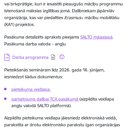
vai brīvprātīgie, kuri ir iesaistīti pieaugušo mācību programmu
īstenošanā mākslas izglītības jomā. Dalībniekam jāpārstāv
organizācija, kas var piedalīties
Erasmus
+ mācību mobilitāšu
(KA1) projektos.
Pasākuma detalizēts apraksts pieejams
SALTO mājaslapā
.
Pasākuma darba valoda – angļu.
Lejupielādēt:
Darba programma
Pieteikšanās semināram līdz 2026. gada 16. jūnijam,
iesniedzot šādus dokumentus:
pieteikuma veidlapa
;
pamatojums dalībai TCA pasākumā
(aizpildīta veidlapa
angļu valodā SALTO platformā).
Aizpildīta pieteikuma veidlapa jāiesniedz elektroniskā veidā,
parakstīta ar drošu elektronisko parakstu (gan organizācijas