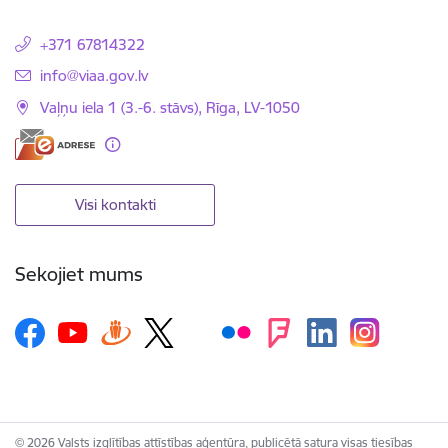
+371 67814322
E-pasts:
info@viaa.gov.lv
Vaļņu iela 1 (3.-6. stāvs), Rīga, LV-1050
Visi kontakti
Sekojiet mums
© 2026 Valsts izglītības attīstības aģentūra, publicētā satura visas tiesības