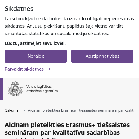
Pāriet uz lapas saturu
Sīkdatnes
Spied
lai meklētu
Enter
Lai šī tīmekļvietne darbotos, tā izmanto obligāti nepieciešamās
sīkdatnes. Ar Jūsu piekrišanu papildus šajā vietnē var tikt
izmantotas statistikas un sociālo mediju sīkdatnes.
Lūdzu, atzīmējiet savu izvēli:
Noraidīt
Apstiprināt visas
Pārvaldīt sīkdatnes
Sākums
Aicinām pieteikties Erasmus+ tiešsaistes semināram par kvalitatīv
Aicinām pieteikties Erasmus+ tiešsaistes
semināram par kvalitatīvu sadarbības