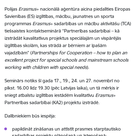
Polijas
Erasmus
+ nacionālā aģentūra aicina piedalīties Eiropas
Savienības (ES) izglītības, mācību, jaunatnes un sporta
programmas
Erasmus
+ sadarbības un mācību aktivitāšu (TCA)
tiešsaistes kontaktseminārā “Partnerības sadarbībai – kā
izstrādāt kavalitatīvus projektus speciālajām un vispārējās
izglītības skolām, kas strādā ar bērniem ar īpašām
vajadzībām” (
Partnerships for Cooperation – how to plan an
excellent project for special schools and mainstream schools
working with children with special needs
).
Seminārs notiks šī gada 17., 19., 24. un 27. novembrī no
plkst. 16.00 līdz 19.30 (pēc Latvijas laika), un tā mērķis ir
sniegt atbalstu izglītības iestādēm kvalitatīvu
Erasmus
+
Partnerības sadarbībai (KA2) projektu izstrādē.
Dalībniekiem būs iespēja:
papildināt zināšanas un attīstīt prasmes starptautisko
sadarbības projektu plānošanā un īstenošanā;