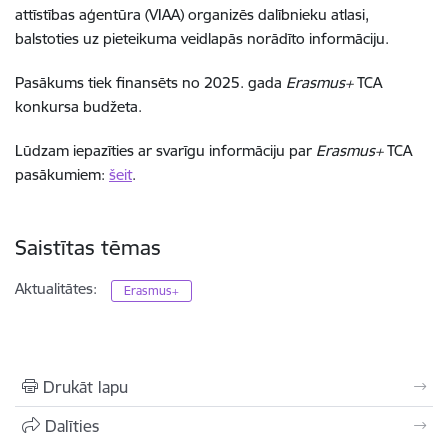
attīstības aģentūra (VIAA) organizēs dalībnieku atlasi,
balstoties uz pieteikuma veidlapās norādīto informāciju.
Pasākums tiek finansēts no 2025. gada
Erasmus+
TCA
konkursa budžeta.
Lūdzam iepazīties ar svarīgu informāciju par
Erasmus+
TCA
pasākumiem:
šeit
.
Saistītas tēmas
Aktualitātes:
Erasmus+
Drukāt lapu
Dalīties