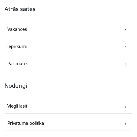
Kājene
Ātrās saites
Vakances
Iepirkumi
Par mums
Noderīgi
Viegli lasīt
Privātuma politika