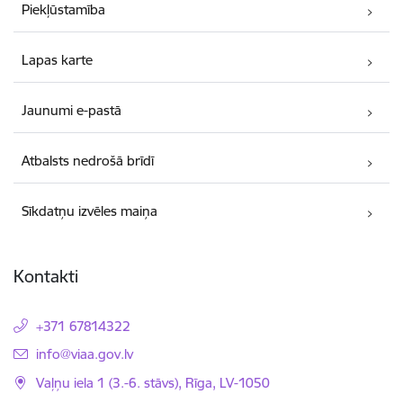
Piekļūstamība
Lapas karte
Jaunumi e-pastā
Atbalsts nedrošā brīdī
Sīkdatņu izvēles maiņa
Kontakti
+371 67814322
E-pasts:
info@viaa.gov.lv
Vaļņu iela 1 (3.-6. stāvs), Rīga, LV-1050