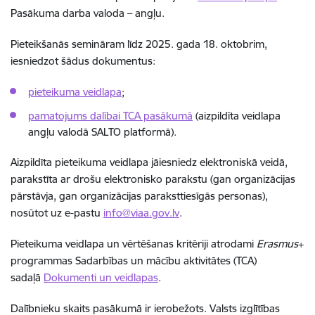
Pasākuma darba valoda – angļu.
Pieteikšanās semināram līdz 2025. gada 18. oktobrim,
iesniedzot šādus dokumentus:
pieteikuma veidlapa
;
pamatojums dalībai TCA pasākumā
(aizpildīta veidlapa
angļu valodā SALTO platformā).
Aizpildīta pieteikuma veidlapa jāiesniedz elektroniskā veidā,
parakstīta ar drošu elektronisko parakstu (gan organizācijas
pārstāvja, gan organizācijas paraksttiesīgās personas),
nosūtot uz e-pastu
info@viaa.gov.lv
.
Pieteikuma veidlapa un vērtēšanas kritēriji atrodami
Erasmus
+
programmas
Sadarbības un mācību aktivitātes (TCA)
sadaļā
Dokumenti un veidlapas
.
Dalībnieku skaits pasākumā ir ierobežots. Valsts izglītības