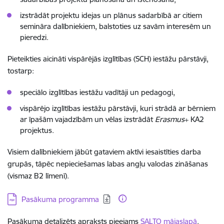
izstrādāt projektu idejas un plānus sadarbībā ar citiem
semināra dalībniekiem, balstoties uz savām interesēm un
pieredzi.
Pieteikties aicināti vispārējās izglītības (SCH) iestāžu pārstāvji,
tostarp:
speciālo izglītības iestāžu vadītāji un pedagogi,
vispārējo izglītības iestāžu pārstāvji, kuri strādā ar bērniem
ar īpašām vajadzībām un vēlas izstrādāt
Erasmus
+ KA2
projektus.
Visiem dalībniekiem jābūt gataviem aktīvi iesaistīties darba
grupās, tāpēc nepieciešamas labas angļu valodas zināšanas
(vismaz B2 līmenī).
Lejupielādēt:
Pasākuma programma
Pasākuma detalizēts apraksts pieejams
SALTO mājaslapā
.