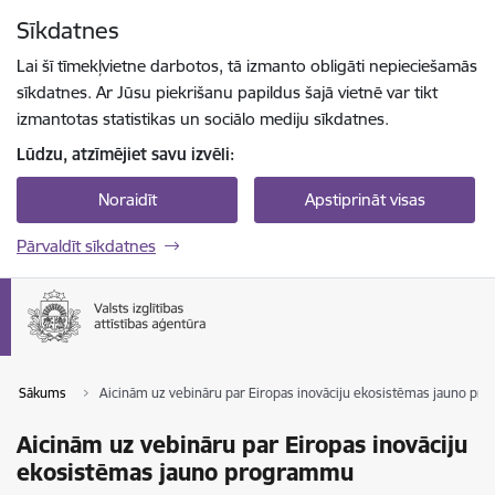
Pāriet uz lapas saturu
Sīkdatnes
Spied
lai meklētu
Enter
Lai šī tīmekļvietne darbotos, tā izmanto obligāti nepieciešamās
sīkdatnes. Ar Jūsu piekrišanu papildus šajā vietnē var tikt
izmantotas statistikas un sociālo mediju sīkdatnes.
Lūdzu, atzīmējiet savu izvēli:
Noraidīt
Apstiprināt visas
Pārvaldīt sīkdatnes
Sākums
Aicinām uz vebināru par Eiropas inovāciju ekosistēmas jauno p
Aicinām uz vebināru par Eiropas inovāciju
ekosistēmas jauno programmu