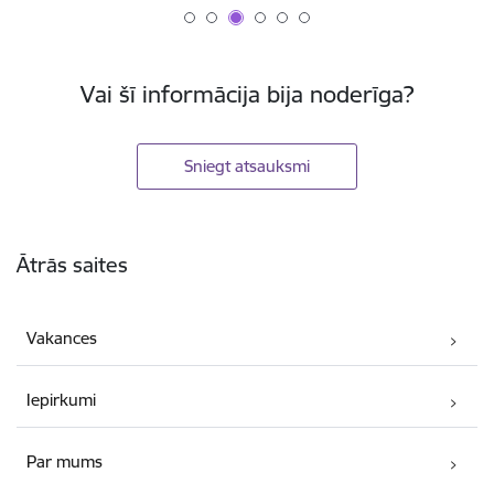
Vai šī informācija bija noderīga?
Sniegt atsauksmi
Kājene
Ātrās saites
Vakances
Iepirkumi
Par mums