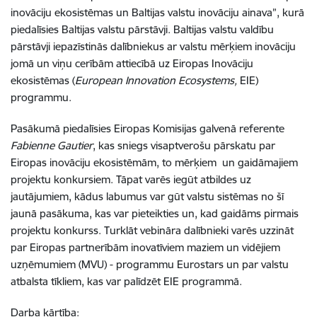
inovāciju ekosistēmas un Baltijas valstu inovāciju ainava”, kurā
piedalīsies Baltijas valstu pārstāvji. Baltijas valstu valdību
pārstāvji iepazīstinās dalībniekus ar valstu mērķiem inovāciju
jomā un viņu cerībām attiecībā uz Eiropas Inovāciju
ekosistēmas (
European Innovation Ecosystems,
EIE)
programmu.
Pasākumā piedalīsies Eiropas Komisijas galvenā referente
Fabienne Gautier
, kas sniegs visaptverošu pārskatu par
Eiropas inovāciju ekosistēmām, to mērķiem un gaidāmajiem
projektu konkursiem. Tāpat varēs iegūt atbildes uz
jautājumiem, kādus labumus var gūt valstu sistēmas no šī
jaunā pasākuma, kas var pieteikties un, kad gaidāms pirmais
projektu konkurss. Turklāt vebināra dalībnieki varēs uzzināt
par Eiropas partnerībām inovatīviem maziem un vidējiem
uzņēmumiem (MVU) - programmu Eurostars un par valstu
atbalsta tīkliem, kas var palīdzēt EIE programmā.
Darba kārtība: