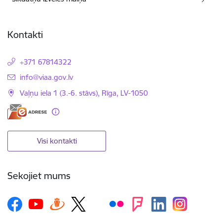
Kontakti
+371 67814322
E-pasts:
info@viaa.gov.lv
Vaļņu iela 1 (3.-6. stāvs), Rīga, LV-1050
Visi kontakti
Sekojiet mums