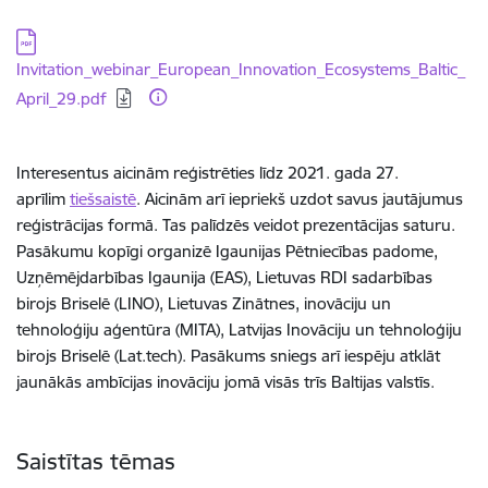
Lejupielādēt:
Invitation_webinar_European_Innovation_Ecosystems_Baltic_
April_29.pdf
Interesentus aicinām reģistrēties līdz 2021. gada 27.
aprīlim
tiešsaistē
. Aicinām arī iepriekš uzdot savus jautājumus
reģistrācijas formā. Tas palīdzēs veidot prezentācijas saturu.
Pasākumu kopīgi organizē Igaunijas Pētniecības padome,
Uzņēmējdarbības Igaunija (EAS), Lietuvas RDI sadarbības
birojs Briselē (LINO), Lietuvas Zinātnes, inovāciju un
tehnoloģiju aģentūra (MITA), Latvijas Inovāciju un tehnoloģiju
birojs Briselē (Lat.tech). Pasākums sniegs arī iespēju atklāt
jaunākās ambīcijas inovāciju jomā visās trīs Baltijas valstīs.
Saistītas tēmas