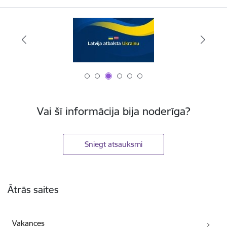
Vai šī informācija bija noderīga?
Sniegt atsauksmi
Kājene
Ātrās saites
Vakances