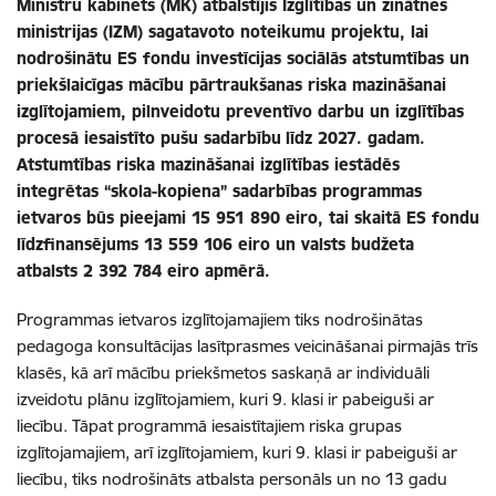
Ministru kabinets (MK) atbalstījis Izglītības un zinātnes
ministrijas (IZM) sagatavoto noteikumu projektu, lai
nodrošinātu ES fondu investīcijas sociālās atstumtības un
priekšlaicīgas mācību pārtraukšanas riska mazināšanai
izglītojamiem, pilnveidotu preventīvo darbu un izglītības
procesā iesaistīto pušu sadarbību
līdz 2027. gadam.
Atstumtības riska mazināšanai izglītības iestādēs
integrētas “skola-kopiena” sadarbības programmas
ietvaros būs pieejami 15 951 890 eiro, tai skaitā ES fondu
līdzfinansējums 13 559 106 eiro un valsts budžeta
atbalsts 2 392 784 eiro apmērā.
Programmas ietvaros izglītojamajiem tiks nodrošinātas
pedagoga konsultācijas lasītprasmes veicināšanai pirmajās trīs
klasēs, kā arī mācību priekšmetos saskaņā ar individuāli
izveidotu plānu izglītojamiem, kuri 9. klasi ir pabeiguši ar
liecību. Tāpat programmā iesaistītajiem riska grupas
izglītojamajiem, arī izglītojamiem, kuri 9. klasi ir pabeiguši ar
liecību, tiks nodrošināts atbalsta personāls un no 13 gadu