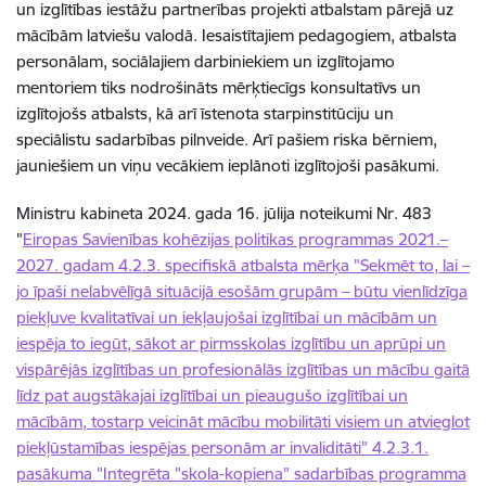
un izglītības iestāžu partnerības projekti atbalstam pārejā uz
mācībām latviešu valodā. Iesaistītajiem pedagogiem, atbalsta
personālam, sociālajiem darbiniekiem un izglītojamo
mentoriem tiks nodrošināts mērķtiecīgs konsultatīvs un
izglītojošs atbalsts, kā arī īstenota starpinstitūciju un
speciālistu sadarbības pilnveide. Arī pašiem riska bērniem,
jauniešiem un viņu vecākiem ieplānoti izglītojoši pasākumi.
Ministru kabineta 2024. gada 16. jūlija noteikumi Nr. 483
"
Eiropas Savienības kohēzijas politikas programmas 2021.–
2027. gadam 4.2.3. specifiskā atbalsta mērķa "Sekmēt to, lai –
jo īpaši nelabvēlīgā situācijā esošām grupām – būtu vienlīdzīga
piekļuve kvalitatīvai un iekļaujošai izglītībai un mācībām un
iespēja to iegūt, sākot ar pirmsskolas izglītību un aprūpi un
vispārējās izglītības un profesionālās izglītības un mācību gaitā
līdz pat augstākajai izglītībai un pieaugušo izglītībai un
mācībām, tostarp veicināt mācību mobilitāti visiem un atvieglot
piekļūstamības iespējas personām ar invaliditāti" 4.2.3.1.
pasākuma "Integrēta "skola-kopiena" sadarbības programma