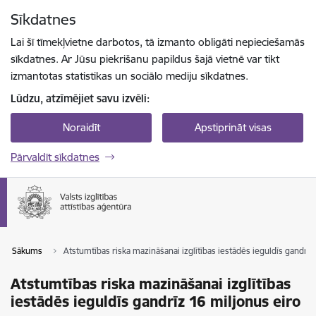
Pāriet uz lapas saturu
Sīkdatnes
Spied
lai meklētu
Enter
Lai šī tīmekļvietne darbotos, tā izmanto obligāti nepieciešamās
sīkdatnes. Ar Jūsu piekrišanu papildus šajā vietnē var tikt
izmantotas statistikas un sociālo mediju sīkdatnes.
Lūdzu, atzīmējiet savu izvēli:
Noraidīt
Apstiprināt visas
Pārvaldīt sīkdatnes
Sākums
Atstumtības riska mazināšanai izglītības iestādēs ieguldīs gandrīz
Atstumtības riska mazināšanai izglītības
iestādēs ieguldīs gandrīz 16 miljonus eiro