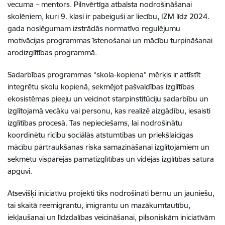
vecuma – mentors. Pilnvērtīga atbalsta nodrošināšanai
skolēniem, kuri 9. klasi ir pabeiguši ar liecību, IZM līdz 2024.
gada noslēgumam izstrādās normatīvo regulējumu
motivācijas programmas īstenošanai un mācību turpināšanai
arodizglītības programmā.
Sadarbības programmas “skola-kopiena” mērķis ir attīstīt
integrētu skolu kopienā, sekmējot pašvaldības izglītības
ekosistēmas pieeju un veicinot starpinstitūciju sadarbību un
izglītojamā vecāku vai personu, kas realizē aizgādību, iesaisti
izglītības procesā. Tas nepieciešams, lai nodrošinātu
koordinētu rīcību sociālās atstumtības un priekšlaicīgas
mācību pārtraukšanas riska samazināšanai izglītojamiem un
sekmētu vispārējās pamatizglītības un vidējās izglītības satura
apguvi.
Atsevišķi iniciatīvu projekti tiks nodrošināti bērnu un jauniešu,
tai skaitā reemigrantu, imigrantu un mazākumtautību,
iekļaušanai un līdzdalības veicināšanai, pilsoniskām iniciatīvām