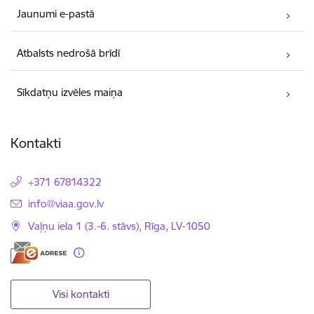
Jaunumi e-pastā
Atbalsts nedrošā brīdī
Sīkdatņu izvēles maiņa
Kontakti
+371 67814322
E-pasts:
info@viaa.gov.lv
Vaļņu iela 1 (3.-6. stāvs), Rīga, LV-1050
Visi kontakti