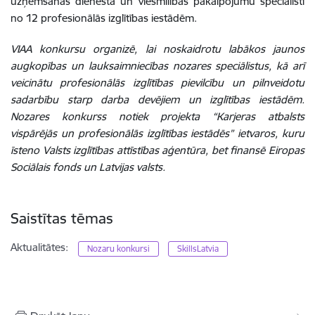
uzņemšanas dienesta un viesmīlības pakalpojumu speciālisti
no 12 profesionālās izglītības iestādēm.
VIAA konkursu organizē, lai noskaidrotu labākos jaunos
augkopības un lauksaimniecības nozares speciālistus, kā arī
veicinātu profesionālās izglītības pievilcību un pilnveidotu
sadarbību starp darba devējiem un izglītības iestādēm.
Nozares konkurss notiek projekta “Karjeras atbalsts
vispārējās un profesionālās izglītības iestādēs” ietvaros, kuru
īsteno Valsts izglītības attīstības aģentūra, bet finansē Eiropas
Sociālais fonds un Latvijas valsts.
Saistītas tēmas
Aktualitātes:
Nozaru konkursi
SkillsLatvia