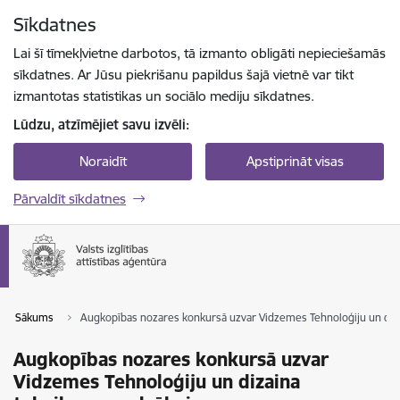
Pāriet uz lapas saturu
Sīkdatnes
Spied
lai meklētu
Enter
Lai šī tīmekļvietne darbotos, tā izmanto obligāti nepieciešamās
sīkdatnes. Ar Jūsu piekrišanu papildus šajā vietnē var tikt
izmantotas statistikas un sociālo mediju sīkdatnes.
Lūdzu, atzīmējiet savu izvēli:
Noraidīt
Apstiprināt visas
Pārvaldīt sīkdatnes
Sākums
Augkopības nozares konkursā uzvar Vidzemes Tehnoloģiju un diz
Augkopības nozares konkursā uzvar
Vidzemes Tehnoloģiju un dizaina