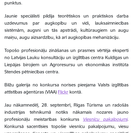
punktus.
Jaunie speciālisti pildīja teorētiskos un praktiskos darba
uzdevumus par augkopību un vidi, lauksaimniecības
sistēmām, augsni un tās apstrādi, kultūraugiem un augu
maiņu, augu aizsardzību, kā arī augkopības mehanizāciju.
Topošo profesionāļu zināšanas un prasmes vērtēja eksperti
no Latvijas Lauku konsultāciju un izglītības centra Kuldīgas un
Liepājas birojiem un Agroresursu un ekonomikas institūta
Stendes pētniecības centra.
Bilžu galerija no konkursa norises pieejama Valsts izglītības
attīstības aģentūras (VIAA)
Flickr
kontā.
Jau nākamnedēļ, 28. septembrī, Rīgas Tūrisma un radošās
industrijas tehnikumā notiks nākamais nozares jauno
profesionāļu meistarības konkurss
Viesnīcu pakalpojumi
.
Konkursā sacentīsies topošie viesnīcu pakalpojumu, viesu