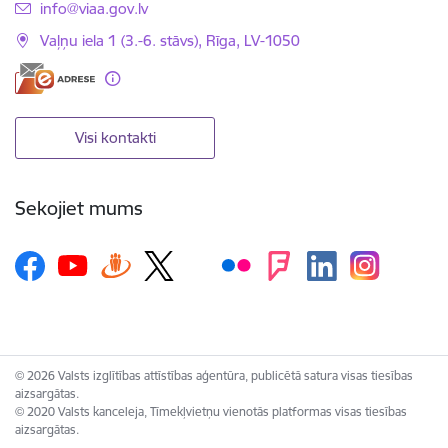
E-pasts:
info@viaa.gov.lv
Vaļņu iela 1 (3.-6. stāvs), Rīga, LV-1050
Visi kontakti
Sekojiet mums
© 2026 Valsts izglītības attīstības aģentūra, publicētā satura visas tiesības
aizsargātas.
© 2020 Valsts kanceleja, Tīmekļvietņu vienotās platformas visas tiesības
aizsargātas.