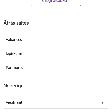
Sniegt atsauksmi
Kājene
Ātrās saites
Vakances
Iepirkumi
Par mums
Noderīgi
Viegli lasīt