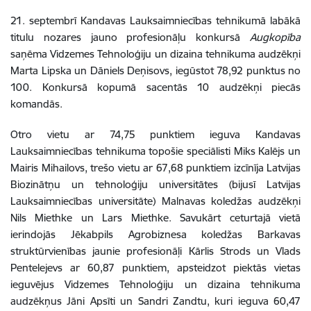
21. septembrī Kandavas Lauksaimniecības tehnikumā labākā
titulu nozares jauno profesionāļu konkursā
Augkopība
saņēma Vidzemes Tehnoloģiju un dizaina tehnikuma audzēkņi
Marta Lipska un Dāniels Deņisovs, iegūstot 78,92 punktus no
100. Konkursā kopumā sacentās 10 audzēkņi piecās
komandās.
Otro vietu ar 74,75 punktiem ieguva Kandavas
Lauksaimniecības tehnikuma topošie speciālisti Miks Kalējs un
Mairis Mihailovs, trešo vietu ar 67,68 punktiem izcīnīja Latvijas
Biozinātņu un tehnoloģiju universitātes (bijusī Latvijas
Lauksaimniecības universitāte) Malnavas koledžas audzēkņi
Nils Miethke un Lars Miethke. Savukārt ceturtajā vietā
ierindojās Jēkabpils Agrobiznesa koledžas Barkavas
struktūrvienības jaunie profesionāļi Kārlis Strods un Vlads
Pentelejevs ar 60,87 punktiem, apsteidzot piektās vietas
ieguvējus Vidzemes Tehnoloģiju un dizaina tehnikuma
audzēkņus Jāni Apsīti un Sandri Zandtu, kuri ieguva 60,47