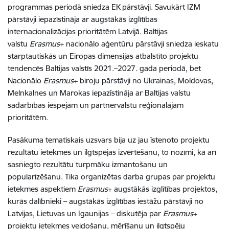
programmas periodā sniedza EK pārstāvji. Savukārt IZM
pārstāvji iepazīstināja ar augstākās izglītības
internacionalizācijas prioritātēm Latvijā. Baltijas
valstu
Erasmus
+ nacionālo aģentūru pārstāvji sniedza ieskatu
starptautiskās un Eiropas dimensijas atbalstīto projektu
tendencēs Baltijas valstīs 2021.–2027. gada periodā, bet
Nacionālo
Erasmus
+ biroju pārstāvji no Ukrainas, Moldovas,
Melnkalnes un Marokas iepazīstināja ar Baltijas valstu
sadarbības iespējām un partnervalstu reģionālajām
prioritātēm.
Pasākuma tematiskais uzsvars bija uz jau īstenoto projektu
rezultātu ietekmes un ilgtspējas izvērtēšanu, to nozīmi, kā arī
sasniegto rezultātu turpmāku izmantošanu un
popularizēšanu. Tika organizētas darba grupas par projektu
ietekmes aspektiem
Erasmus
+ augstākās izglītības projektos,
kurās dalībnieki – augstākās izglītības iestāžu pārstāvji no
Latvijas, Lietuvas un Igaunijas – diskutēja par
Erasmus
+
projektu ietekmes veidošanu, mērīšanu un ilgtspēju