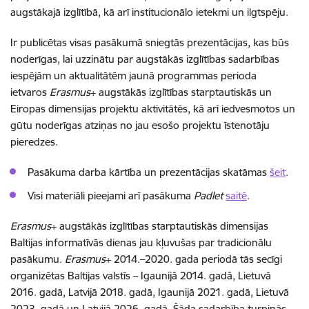
augstākajā izglītībā, kā arī institucionālo ietekmi un ilgtspēju.
Ir publicētas visas pasākumā sniegtās prezentācijas, kas būs
noderīgas, lai uzzinātu par augstākās izglītības sadarbības
iespējām un aktualitātēm jaunā programmas perioda
ietvaros
Erasmus
+ augstākās izglītības starptautiskās un
Eiropas dimensijas projektu aktivitātēs, kā arī iedvesmotos un
gūtu noderīgas atziņas no jau esošo projektu īstenotāju
pieredzes.
Pasākuma darba kārtība un prezentācijas skatāmas
šeit
.
Visi materiāli pieejami arī pasākuma
Padlet
saitē
.
Erasmus
+ augstākās izglītības starptautiskās dimensijas
Baltijas informatīvās dienas jau kļuvušas par tradicionālu
pasākumu.
Erasmus
+ 2014.–2020. gada periodā tās secīgi
organizētas Baltijas valstīs – Igaunijā 2014. gadā, Lietuvā
2016. gadā, Latvijā 2018. gadā, Igaunijā 2021. gadā, Lietuvā
2023. gadā un Latvijā 2026. gadā. Šāda sadarbība turpinās