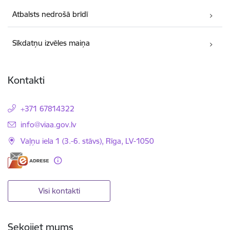
Atbalsts nedrošā brīdī
Sīkdatņu izvēles maiņa
Kontakti
+371 67814322
E-pasts:
info@viaa.gov.lv
Vaļņu iela 1 (3.-6. stāvs), Rīga, LV-1050
Visi kontakti
Sekojiet mums