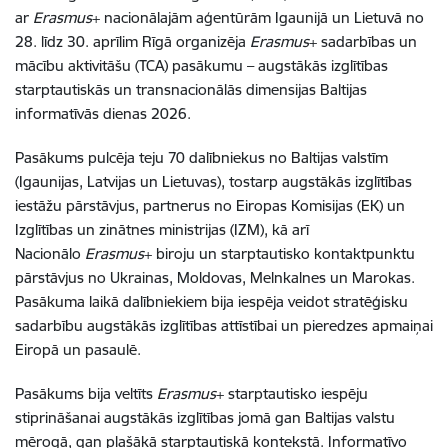
ar
Erasmus
+ nacionālajām aģentūrām Igaunijā un Lietuvā no
28. līdz 30. aprīlim Rīgā organizēja
Erasmus
+ sadarbības un
mācību aktivitāšu (TCA) pasākumu – augstākās izglītības
starptautiskās un transnacionālās dimensijas Baltijas
informatīvās dienas 2026.
Pasākums pulcēja teju 70 dalībniekus no Baltijas valstīm
(Igaunijas, Latvijas un Lietuvas), tostarp augstākās izglītības
iestāžu pārstāvjus, partnerus no Eiropas Komisijas (EK) un
Izglītības un zinātnes ministrijas (IZM), kā arī
Nacionālo
Erasmus
+ biroju un starptautisko kontaktpunktu
pārstāvjus no Ukrainas, Moldovas, Melnkalnes un Marokas.
Pasākuma laikā dalībniekiem bija iespēja veidot stratēģisku
sadarbību augstākās izglītības attīstībai un pieredzes apmaiņai
Eiropā un pasaulē.
Pasākums bija veltīts
Erasmus
+ starptautisko iespēju
stiprināšanai augstākās izglītības jomā gan Baltijas valstu
mērogā, gan plašākā starptautiskā kontekstā. Informatīvo