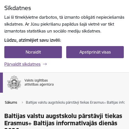
Pāriet uz lapas saturu
Sīkdatnes
Spied
lai meklētu
Enter
Lai šī tīmekļvietne darbotos, tā izmanto obligāti nepieciešamās
sīkdatnes. Ar Jūsu piekrišanu papildus šajā vietnē var tikt
izmantotas statistikas un sociālo mediju sīkdatnes.
Lūdzu, atzīmējiet savu izvēli:
Noraidīt
Apstiprināt visas
Pārvaldīt sīkdatnes
Sākums
Baltijas valstu augstskolu pārstāvji tiekas Erasmus+ Baltijas info
Baltijas valstu augstskolu pārstāvji tiekas
Erasmus+ Baltijas informatīvajās dienās