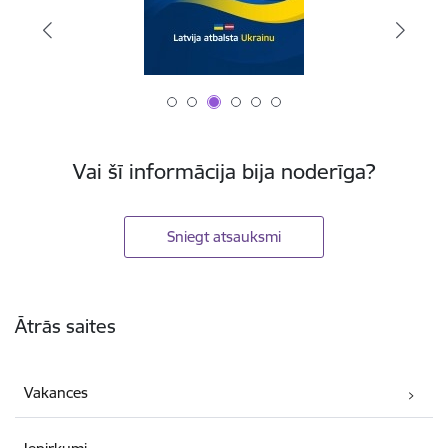
Vai šī informācija bija noderīga?
Sniegt atsauksmi
Kājene
Ātrās saites
Vakances