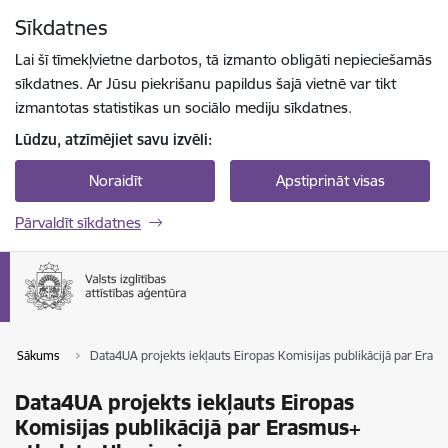
Pāriet uz lapas saturu
Sīkdatnes
Spied
lai meklētu
Enter
Lai šī tīmekļvietne darbotos, tā izmanto obligāti nepieciešamās
sīkdatnes. Ar Jūsu piekrišanu papildus šajā vietnē var tikt
izmantotas statistikas un sociālo mediju sīkdatnes.
Lūdzu, atzīmējiet savu izvēli:
Noraidīt
Apstiprināt visas
Pārvaldīt sīkdatnes
Sākums
Data4UA projekts iekļauts Eiropas Komisijas publikācijā par Erasm
Data4UA projekts iekļauts Eiropas
Komisijas publikācijā par Erasmus+