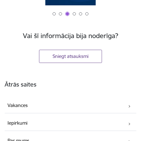
Vai šī informācija bija noderīga?
Sniegt atsauksmi
Kājene
Ātrās saites
Vakances
Iepirkumi
Par mums