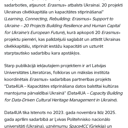
sadarboties, atjaunot:
Erasmus
+ atbalsts Ukrainai. 20 projekti
Ukrainas cilvēkkapitāla un kapacitātes stiprināšanai”
(
Learning, Connecting, Rebuilding: Erasmus+ Support to
Ukraine – 20 Projects Building Resilience and Human Capital
for Ukraine’s European Future
), kurā apkopoti 20
Erasmus
+
projektu piemēri, kas palīdzējuši saglabāt un attīstīt Ukrainas
cilvēkkapitālu, stiprināt iestāžu kapacitāti un uzturēt
starptautisko sadarbību kara apstākļos.
Starp publikācijā iekļautajiem projektiem ir arī Latvijas
Universitātes Literatūras, folkloras un mākslas institūta
koordinētais
Erasmus
+ sadarbības partnerības projekts
“Data4UA – Kapacitātes stiprināšana datos balstītai kultūras
mantojuma pārvaldībai Ukrainā” (Data4UA
– Capacity Building
for Data-Driven Cultural Heritage Management in Ukraine
).
Data4UA tika īstenots no 2023. gada novembra līdz 2025.
gada aprīlim sadarbībā ar Ļvivas Politehnisko nacionālo
universitāti (Ukraina), uzņēmumu
Space4CC
(Grieķija) un