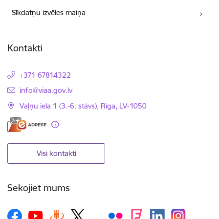
Sīkdatņu izvēles maiņa
Kontakti
+371 67814322
E-pasts:
info@viaa.gov.lv
Vaļņu iela 1 (3.-6. stāvs), Rīga, LV-1050
Visi kontakti
Sekojiet mums