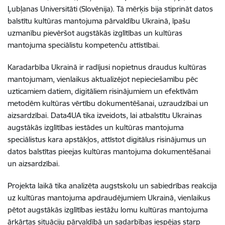
Ļubļanas Universitāti (Slovēnija). Tā mērķis bija stiprināt datos
balstītu kultūras mantojuma pārvaldību Ukrainā, īpašu
uzmanību pievēršot augstākās izglītības un kultūras
mantojuma speciālistu kompetenču attīstībai.
Karadarbība Ukrainā ir radījusi nopietnus draudus kultūras
mantojumam, vienlaikus aktualizējot nepieciešamību pēc
uzticamiem datiem, digitāliem risinājumiem un efektīvām
metodēm kultūras vērtību dokumentēšanai, uzraudzībai un
aizsardzībai. Data4UA tika izveidots, lai atbalstītu Ukrainas
augstākās izglītības iestādes un kultūras mantojuma
speciālistus kara apstākļos, attīstot digitālus risinājumus un
datos balstītas pieejas kultūras mantojuma dokumentēšanai
un aizsardzībai.
Projekta laikā tika analizēta augstskolu un sabiedrības reakcija
uz kultūras mantojuma apdraudējumiem Ukrainā, vienlaikus
pētot augstākās izglītības iestāžu lomu kultūras mantojuma
ārkārtas situāciju pārvaldībā un sadarbības iespējas starp