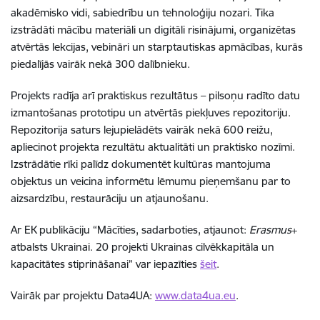
akadēmisko vidi, sabiedrību un tehnoloģiju nozari. Tika
izstrādāti mācību materiāli un digitāli risinājumi, organizētas
atvērtās lekcijas, vebināri un starptautiskas apmācības, kurās
piedalījās vairāk nekā 300 dalībnieku.
Projekts radīja arī praktiskus rezultātus – pilsoņu radīto datu
izmantošanas prototipu un atvērtās piekļuves repozitoriju.
Repozitorija saturs lejupielādēts vairāk nekā 600 reižu,
apliecinot projekta rezultātu aktualitāti un praktisko nozīmi.
Izstrādātie rīki palīdz dokumentēt kultūras mantojuma
objektus un veicina informētu lēmumu pieņemšanu par to
aizsardzību, restaurāciju un atjaunošanu.
Ar EK publikāciju “Mācīties, sadarboties, atjaunot:
Erasmus
+
atbalsts Ukrainai. 20 projekti Ukrainas cilvēkkapitāla un
kapacitātes stiprināšanai” var iepazīties
šeit
.
Vairāk par projektu Data4UA:
www.data4ua.eu
.