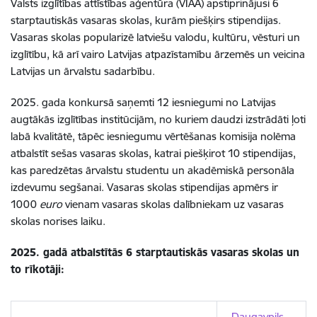
Valsts izglītības attīstības aģentūra (VIAA) apstiprinājusi 6
starptautiskās vasaras skolas, kurām piešķirs stipendijas.
Vasaras skolas popularizē latviešu valodu, kultūru, vēsturi un
izglītību, kā arī vairo Latvijas atpazīstamību ārzemēs un veicina
Latvijas un ārvalstu sadarbību.
2025. gada konkursā saņemti 12 iesniegumi no Latvijas
augtākās izglītības institūcijām, no kuriem daudzi izstrādāti ļoti
labā kvalitātē, tāpēc iesniegumu vērtēšanas komisija nolēma
atbalstīt sešas vasaras skolas, katrai piešķirot 10 stipendijas,
kas paredzētas ārvalstu studentu un akadēmiskā personāla
izdevumu segšanai. Vasaras skolas stipendijas apmērs ir
1000
euro
vienam vasaras skolas dalībniekam uz vasaras
skolas norises laiku.
2025. gadā atbalstītās 6 starptautiskās vasaras skolas un
to rīkotāji:
Daugavpils