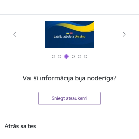
Vai šī informācija bija noderīga?
Sniegt atsauksmi
Kājene
Ātrās saites