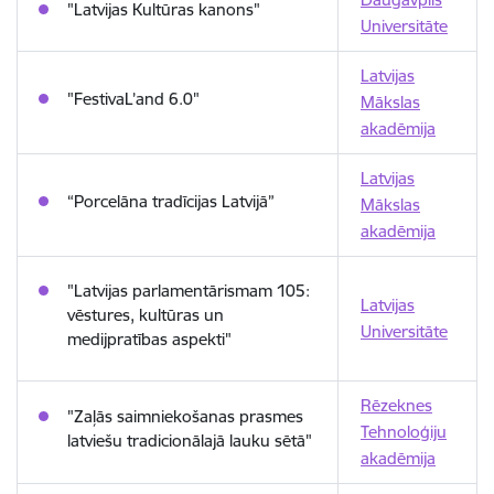
"Latvijas Kultūras kanons"
Universitāte
Latvijas
"FestivaL’and 6.0"
Mākslas
akadēmija
Latvijas
“Porcelāna tradīcijas Latvijā”
Mākslas
akadēmija
"Latvijas parlamentārismam 105:
Latvijas
vēstures, kultūras un
Universitāte
medijpratības aspekti"
Rēzeknes
"Zaļās saimniekošanas prasmes
Tehnoloģiju
latviešu tradicionālajā lauku sētā"
akadēmija