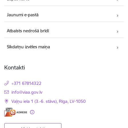
Jaunumi e-pastā
Atbalsts nedrošā brīdī
Sīkdatņu izvēles maiņa
Kontakti
+371 67814322
E-pasts:
info@viaa.gov.lv
Vaļņu iela 1 (3.-6. stāvs), Rīga, LV-1050