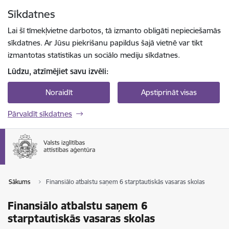
Pāriet uz lapas saturu
Sīkdatnes
Spied
lai meklētu
Enter
Lai šī tīmekļvietne darbotos, tā izmanto obligāti nepieciešamās
sīkdatnes. Ar Jūsu piekrišanu papildus šajā vietnē var tikt
izmantotas statistikas un sociālo mediju sīkdatnes.
Lūdzu, atzīmējiet savu izvēli:
Noraidīt
Apstiprināt visas
Pārvaldīt sīkdatnes
Sākums
Finansiālo atbalstu saņem 6 starptautiskās vasaras skolas
Finansiālo atbalstu saņem 6
starptautiskās vasaras skolas