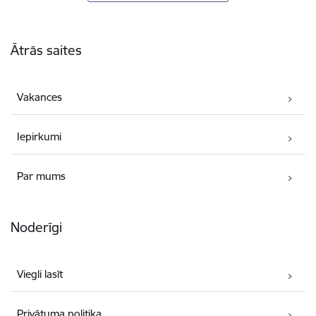
Kājene
Ātrās saites
Vakances
Iepirkumi
Par mums
Noderīgi
Viegli lasīt
Privātuma politika