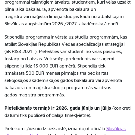
programmai talantīgiem ārvalstu studentiem, kuri vēlas uzsākt
pilna laika bakalaura, apvienotā bakalaura un
maģistra vai maģistra līmeņa studijas kādā no atbalstītajām
Slovākijas augstskolām 2026./2027. akadēmiskajā gadā.
Stipendiju programma ir vērsta uz studiju programmām, kas
atbilst Slovākijas Republikas Viedās specializācijas stratēģijai
(SK RIS3 2021+). Pieteikties var studenti no visas pasaules,
tostarp no Latvijas. Veiksmīgs pretendents var saņemt
stipendiju līdz 15 000 EUR apmērā. Stipendija tiek
izmaksāta 500 EUR mēnesī pirmajos trīs pēc kārtas
sekojošajos akadēmiskajos gados bakalaura vai apvienotā
bakalaura un maģistra studiju programmās vai divos
gados maģistra programmās.
Pieteikšanās termiņš ir 2026. gada jūnijs un jūlijs
(konkrēti
datumi tiks publicēti oficiālajā tīmekļvietnē).
Pieteikumi jāiesniedz tiešsaistē, izmantojot oficiālo
Slovākijas