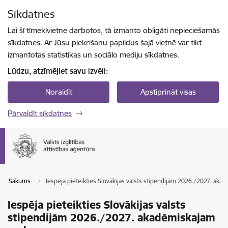
Pāriet uz lapas saturu
Sīkdatnes
Spied
lai meklētu
Enter
Lai šī tīmekļvietne darbotos, tā izmanto obligāti nepieciešamās
sīkdatnes. Ar Jūsu piekrišanu papildus šajā vietnē var tikt
izmantotas statistikas un sociālo mediju sīkdatnes.
Lūdzu, atzīmējiet savu izvēli:
Noraidīt
Apstiprināt visas
Pārvaldīt sīkdatnes
Sākums
Iespēja pieteikties Slovākijas valsts stipendijām 2026./2027. ak
Iespēja pieteikties Slovākijas valsts
stipendijām 2026./2027. akadēmiskajam