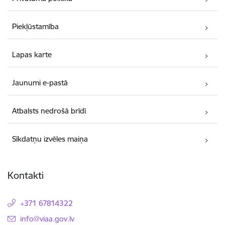
Piekļūstamība
Lapas karte
Jaunumi e-pastā
Atbalsts nedrošā brīdī
Sīkdatņu izvēles maiņa
Kontakti
+371 67814322
E-pasts:
info@viaa.gov.lv