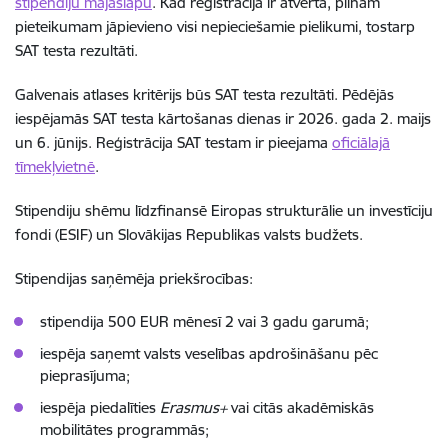
stipendiju mājaslapu
. Kad reģistrācija ir atvērta, pilnam
pieteikumam jāpievieno visi nepieciešamie pielikumi, tostarp
SAT testa rezultāti.
Galvenais atlases kritērijs būs SAT testa rezultāti. Pēdējās
iespējamās SAT testa kārtošanas dienas ir 2026. gada 2. maijs
un 6. jūnijs. Reģistrācija SAT testam ir pieejama
oficiālajā
tīmekļvietnē
.
Stipendiju shēmu līdzfinansē Eiropas strukturālie un investīciju
fondi (ESIF) un Slovākijas Republikas valsts budžets.
Stipendijas saņēmēja priekšrocības:
stipendija 500 EUR mēnesī 2 vai 3 gadu garumā;
iespēja saņemt valsts veselības apdrošināšanu pēc
pieprasījuma;
iespēja piedalīties
Erasmus+
vai citās akadēmiskās
mobilitātes programmās;