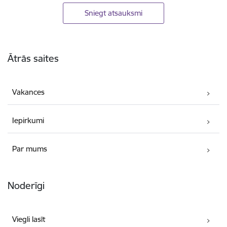
Sniegt atsauksmi
Kājene
Ātrās saites
Vakances
Iepirkumi
Par mums
Noderīgi
Viegli lasīt