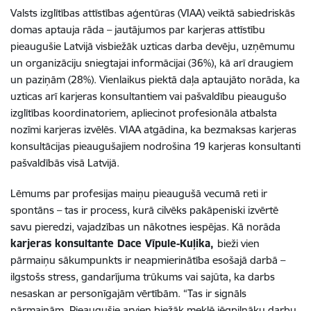
Valsts izglītības attīstības aģentūras (VIAA) veiktā sabiedriskās
domas aptauja rāda – jautājumos par karjeras attīstību
pieaugušie Latvijā visbiežāk uzticas darba devēju, uzņēmumu
un organizāciju sniegtajai informācijai (36%), kā arī draugiem
un paziņām (28%). Vienlaikus piektā daļa aptaujāto norāda, ka
uzticas arī karjeras konsultantiem vai pašvaldību pieaugušo
izglītības koordinatoriem, apliecinot profesionāla atbalsta
nozīmi karjeras izvēlēs. VIAA atgādina, ka bezmaksas karjeras
konsultācijas pieaugušajiem nodrošina 19 karjeras konsultanti
pašvaldībās visā Latvijā.
Lēmums par profesijas maiņu pieaugušā vecumā reti ir
spontāns – tas ir process, kurā cilvēks pakāpeniski izvērtē
savu pieredzi, vajadzības un nākotnes iespējas. Kā norāda
karjeras konsultante Dace Vīpule-Kuļika,
bieži vien
pārmaiņu sākumpunkts ir neapmierinātība esošajā darbā –
ilgstošs stress, gandarījuma trūkums vai sajūta, ka darbs
nesaskan ar personīgajām vērtībām. “Tas ir signāls
pārmaiņām. Pieaugušie arvien biežāk meklē jēgpilnāku darbu,