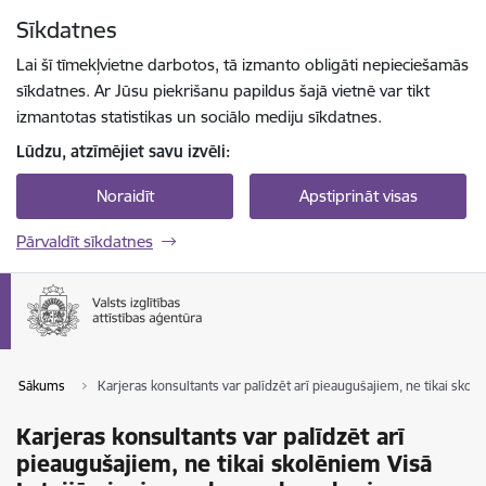
Pāriet uz lapas saturu
Sīkdatnes
Spied
lai meklētu
Enter
Lai šī tīmekļvietne darbotos, tā izmanto obligāti nepieciešamās
sīkdatnes. Ar Jūsu piekrišanu papildus šajā vietnē var tikt
izmantotas statistikas un sociālo mediju sīkdatnes.
Lūdzu, atzīmējiet savu izvēli:
Noraidīt
Apstiprināt visas
Pārvaldīt sīkdatnes
Sākums
Karjeras konsultants var palīdzēt arī pieaugušajiem, ne tikai sko
Karjeras konsultants var palīdzēt arī
pieaugušajiem, ne tikai skolēniem Visā