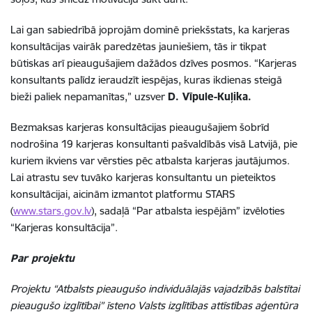
Lai gan sabiedrībā joprojām dominē priekšstats, ka karjeras
konsultācijas vairāk paredzētas jauniešiem, tās ir tikpat
būtiskas arī pieaugušajiem dažādos dzīves posmos. “Karjeras
konsultants palīdz ieraudzīt iespējas, kuras ikdienas steigā
bieži paliek nepamanītas,” uzsver
D. Vīpule-Kuļika.
Bezmaksas karjeras konsultācijas pieaugušajiem šobrīd
nodrošina 19 karjeras konsultanti pašvaldībās visā Latvijā, pie
kuriem ikviens var vērsties pēc atbalsta karjeras jautājumos.
Lai atrastu sev tuvāko karjeras konsultantu un pieteiktos
konsultācijai, aicinām izmantot platformu STARS
(
www.stars.gov.lv
), sadaļā “Par atbalsta iespējām” izvēloties
“Karjeras konsultācija”.
Par projektu
Projektu “Atbalsts pieaugušo individuālajās vajadzībās balstītai
pieaugušo izglītībai” īsteno Valsts izglītības attīstības aģentūra