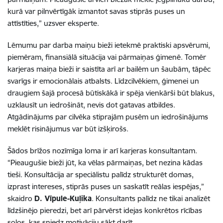
kurā var pilnvērtīgāk izmantot savas stiprās puses un
attīstīties,” uzsver eksperte.
Lēmumu par darba maiņu bieži ietekmē praktiski apsvērumi,
piemēram, finansiālā situācija vai pārmaiņas ģimenē. Tomēr
karjeras maiņa bieži ir saistīta arī ar bailēm un šaubām, tāpēc
svarīgs ir emocionālais atbalsts. Līdzcilvēkiem, ģimenei un
draugiem šajā procesā būtiskākā ir spēja vienkārši būt blakus,
uzklausīt un iedrošināt, nevis dot gatavas atbildes.
Atgādinājums par cilvēka stiprajām pusēm un iedrošinājums
meklēt risinājumus var būt izšķirošs.
Šādos brīžos nozīmīga loma ir arī karjeras konsultantam.
“Pieaugušie bieži jūt, ka vēlas pārmaiņas, bet nezina kādas
tieši. Konsultācija ar speciālistu palīdz strukturēt domas,
izprast intereses, stiprās puses un saskatīt reālas iespējas,”
skaidro
D. Vīpule-Kuļika
. Konsultants palīdz ne tikai analizēt
līdzšinējo pieredzi, bet arī pārvērst idejas konkrētos rīcības
soļos, kas sniedz motivāciju sākt darīt.