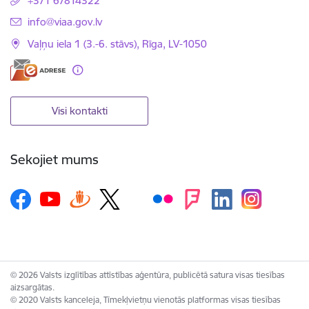
+371 67814322
E-pasts:
info@viaa.gov.lv
Vaļņu iela 1 (3.-6. stāvs), Rīga, LV-1050
Visi kontakti
Sekojiet mums
© 2026 Valsts izglītības attīstības aģentūra, publicētā satura visas tiesības
aizsargātas.
© 2020 Valsts kanceleja, Tīmekļvietņu vienotās platformas visas tiesības