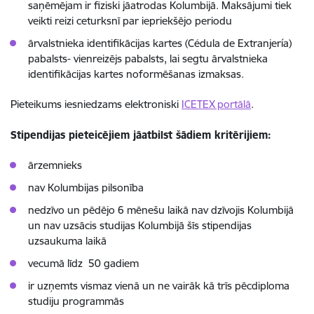
saņēmējam ir fiziski jāatrodas Kolumbijā. Maksājumi tiek
veikti reizi ceturksnī par iepriekšējo periodu
ārvalstnieka identifikācijas kartes (Cédula de Extranjería)
pabalsts- vienreizējs pabalsts, lai segtu ārvalstnieka
identifikācijas kartes noformēšanas izmaksas.
Pieteikums iesniedzams elektroniski
ICETEX portālā
.
Stipendijas pieteicējiem jāatbilst šādiem kritērijiem:
ārzemnieks
nav Kolumbijas pilsonība
nedzīvo un pēdējo 6 mēnešu laikā nav dzīvojis Kolumbijā
un nav uzsācis studijas Kolumbijā šīs stipendijas
uzsaukuma laikā
vecumā līdz 50 gadiem
ir uzņemts vismaz vienā un ne vairāk kā trīs pēcdiploma
studiju programmās