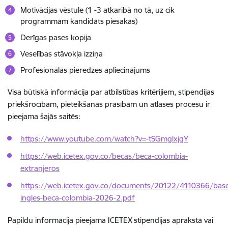
Motivācijas vēstule (1 -3 atkarībā no tā, uz cik
programmām kandidāts piesakās)
Derīgas pases kopija
Veselības stāvokļa izziņa
Profesionālās pieredzes apliecinājums
Visa būtiskā informācija par atbilstības kritērijiem, stipendijas
priekšrocībām, pieteikšanās prasībām un atlases procesu ir
pieejama šajās saitēs:
https://www.youtube.com/watch?v=-tSGmglxjqY
https://web.icetex.gov.co/becas/beca-colombia-
extranjeros
https://web.icetex.gov.co/documents/20122/4110366/base
ingles-beca-colombia-2026-2.pdf
Papildu informācija pieejama ICETEX stipendijas aprakstā vai