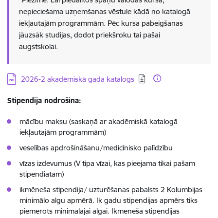
nepieciešama uzņemšanas vēstule kādā no katalogā
iekļautajām programmām. Pēc kursa pabeigšanas
jāuzsāk studijas, dodot priekšroku tai pašai
augstskolai.
Lejupielādēt:
2026-2 akadēmiskā gada katalogs
Stipendija nodrošina:
mācību maksu (saskaņā ar akadēmiskā katalogā
iekļautajām programmām)
veselības apdrošināšanu/medicīnisko palīdzību
vīzas izdevumus (V tipa vīzai, kas pieejama tikai pašam
stipendiātam)
ikmēneša stipendija/ uzturēšanas pabalsts 2 Kolumbijas
minimālo algu apmērā. Ik gadu stipendijas apmērs tiks
piemērots minimālajai algai. Ikmēneša stipendijas