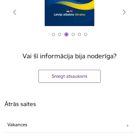
Vai šī informācija bija noderīga?
Sniegt atsauksmi
Kājene
Ātrās saites
Vakances