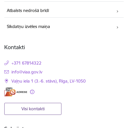
Atbalsts nedrošā brīdī
Sīkdatņu izvēles maiņa
Kontakti
+371 67814322
E-pasts:
info@viaa.gov.lv
Vaļņu iela 1 (3.-6. stāvs), Rīga, LV-1050
Visi kontakti