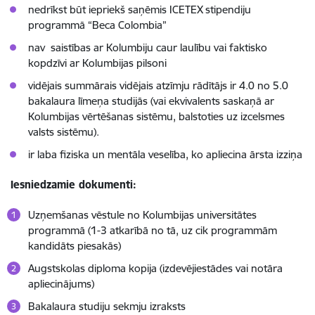
nedrīkst būt iepriekš saņēmis ICETEX stipendiju
programmā “Beca Colombia”
nav saistības ar Kolumbiju caur laulību vai faktisko
kopdzīvi ar Kolumbijas pilsoni
vidējais summārais vidējais atzīmju rādītājs ir 4.0 no 5.0
bakalaura līmeņa studijās (vai ekvivalents saskaņā ar
Kolumbijas vērtēšanas sistēmu, balstoties uz izcelsmes
valsts sistēmu).
ir laba fiziska un mentāla veselība, ko apliecina ārsta izziņa
Iesniedzamie dokumenti:
Uzņemšanas vēstule no Kolumbijas universitātes
programmā (1-3 atkarībā no tā, uz cik programmām
kandidāts piesakās)
Augstskolas diploma kopija (izdevējiestādes vai notāra
apliecinājums)
Bakalaura studiju sekmju izraksts