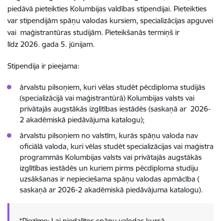
piedāvā pieteikties Kolumbijas valdības stipendijai. Pieteikties
var stipendijām spāņu valodas kursiem, specializācijas apguvei
vai maģistrantūras studijām. Pieteikšanās termiņš ir
līdz 2026. gada 5. jūnijam.
Stipendija ir pieejama:
ārvalstu pilsoņiem, kuri vēlas studēt pēcdiploma studijās
(specializācijā vai maģistrantūrā) Kolumbijas valsts vai
privātajās augstākās izglītības iestādēs (saskaņā ar 2026-
2 akadēmiskā piedāvājuma katalogu);
ārvalstu pilsoņiem no valstīm, kurās spāņu valoda nav
oficiālā valoda, kuri vēlas studēt specializācijas vai maģistra
programmās Kolumbijas valsts vai privātajās augstākās
izglītības iestādēs un kuriem pirms pēcdiploma studiju
uzsākšanas ir nepieciešama spāņu valodas apmācība (
saskaņā ar 2026-2 akadēmiskā piedāvājuma katalogu).
*Piezīme: Lai piedalītos spāņu valodas kursā,