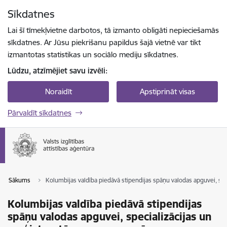
Pāriet uz lapas saturu
Sīkdatnes
Spied
lai meklētu
Enter
Lai šī tīmekļvietne darbotos, tā izmanto obligāti nepieciešamās
sīkdatnes. Ar Jūsu piekrišanu papildus šajā vietnē var tikt
izmantotas statistikas un sociālo mediju sīkdatnes.
Lūdzu, atzīmējiet savu izvēli:
Noraidīt
Apstiprināt visas
Pārvaldīt sīkdatnes
Sākums
Kolumbijas valdība piedāvā stipendijas spāņu valodas apguvei, 
Kolumbijas valdība piedāvā stipendijas
spāņu valodas apguvei, specializācijas un