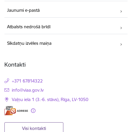
Jaunumi e-pastā
Atbalsts nedrošā brīdī
Sīkdatņu izvēles maiņa
Kontakti
+371 67814322
E-pasts:
info@viaa.gov.lv
Vaļņu iela 1 (3.-6. stāvs), Rīga, LV-1050
Visi kontakti