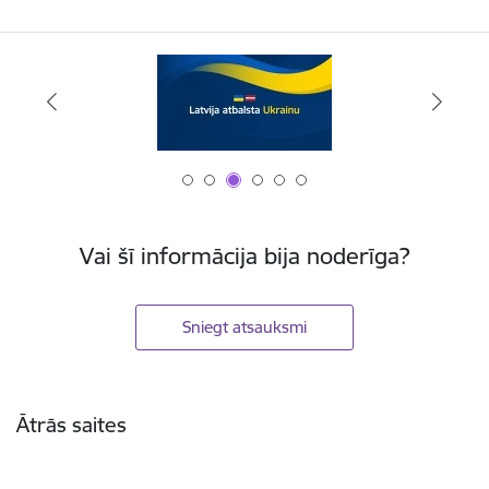
Vai šī informācija bija noderīga?
Sniegt atsauksmi
Kājene
Ātrās saites