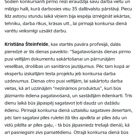
Šodien konkursanti pirmo reizi ieraudzīja savu darba vietu un
milzīgo halli, kurā darbosies visu 35 dalībvalstu pārstāvji. Piecu
līdz astoņu stundu laikā viņiem bija iespēja izmēģināt iekārtas,
tehniku, darba rīkus, krāsas utt., lai pirmajā konkursa dienā
varētu veiksmīgi uzsākt darbu.
Kristiāna Šteinfelde
, kas startēs pavāra profesijā, dalās
pieredzē ar šīs dienas paveikto: “Sagatavošanās dienas pirmo
pusi veltījām dokumentu sakārtošanai un pārrunājām
veselības, drošības un sanitāros jautājumus. Pēc tam kopā ar
ekspertu izskatījām testa projektu jeb konkursa darba
uzdevumus. Dienas otro pusi veltījām, lai sakārtotu darba
vietas, kā arī uzzinājām “nezināmos produktus”, kuri būs
jāizmanto ēdiena pagatavošanā, un sastādījām ēdienkarti. Trīs
dienu laikā būs jāpaspēj sagatavot ļoti daudz un dažādu
ēdienu. Pirmajā konkursa dienā uztaisīšu sagataves desertam,
pēc tam sagatavi pīles ruletei (tā tiks apvilkta ar pīles ādu un
vidū pildīta ar pīles gaļu, - tā būs jāpasniedz trešajā dienā), kā
arī pasniegsim zivs pamatēdienu. Otrajā konkursa dienā būs