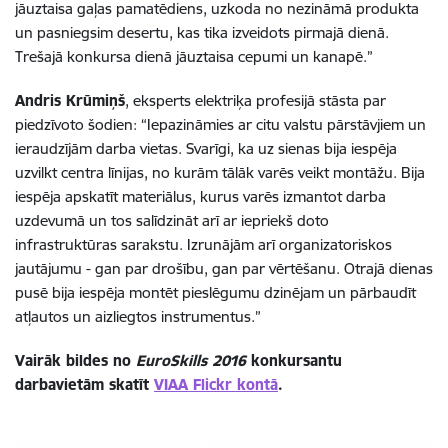
jāuztaisa gaļas pamatēdiens, uzkoda no nezināmā produkta
un pasniegsim desertu, kas tika izveidots pirmajā dienā.
Trešajā konkursa dienā jāuztaisa cepumi un kanapē.”
Andris Krūmiņš
, eksperts elektriķa profesijā stāsta par
piedzīvoto šodien: “Iepazināmies ar citu valstu pārstāvjiem un
ieraudzījām darba vietas. Svarīgi, ka uz sienas bija iespēja
uzvilkt centra līnijas, no kurām tālāk varēs veikt montāžu. Bija
iespēja apskatīt materiālus, kurus varēs izmantot darba
uzdevumā un tos salīdzināt arī ar iepriekš doto
infrastruktūras sarakstu. Izrunājām arī organizatoriskos
jautājumu - gan par drošību, gan par vērtēšanu. Otrajā dienas
pusē bija iespēja montēt pieslēgumu dzinējam un pārbaudīt
atļautos un aizliegtos instrumentus.”
Vairāk bildes no
EuroSkills 2016
konkursantu
darbavietām skatīt
VIAA Flickr kontā
.