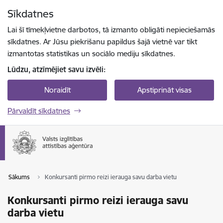
Pāriet uz lapas saturu
Sīkdatnes
Spied
lai meklētu
Enter
Lai šī tīmekļvietne darbotos, tā izmanto obligāti nepieciešamās
sīkdatnes. Ar Jūsu piekrišanu papildus šajā vietnē var tikt
izmantotas statistikas un sociālo mediju sīkdatnes.
Lūdzu, atzīmējiet savu izvēli:
Noraidīt
Apstiprināt visas
Pārvaldīt sīkdatnes
Sākums
Konkursanti pirmo reizi ierauga savu darba vietu
Konkursanti pirmo reizi ierauga savu
darba vietu