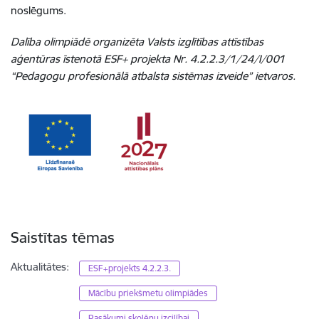
noslēgums.
Dalība olimpiādē organizēta Valsts izglītības attīstības
aģentūras īstenotā ESF+ projekta Nr. 4.2.2.3/1/24/I/001
“Pedagogu profesionālā atbalsta sistēmas izveide” ietvaros.
Saistītas tēmas
Aktualitātes:
ESF+projekts 4.2.2.3.
Mācību priekšmetu olimpiādes
Pasākumi skolēnu izcilībai