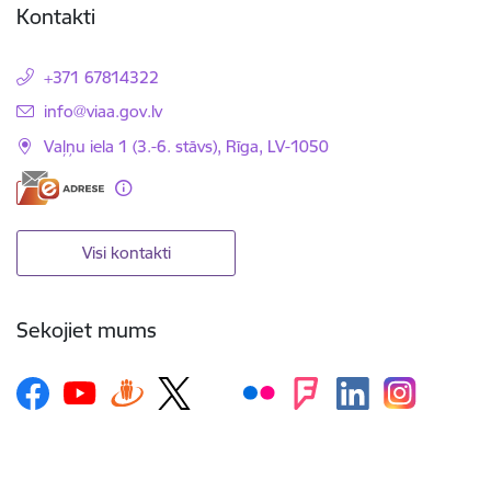
Kontakti
+371 67814322
E-pasts:
info@viaa.gov.lv
Vaļņu iela 1 (3.-6. stāvs), Rīga, LV-1050
Visi kontakti
Sekojiet mums