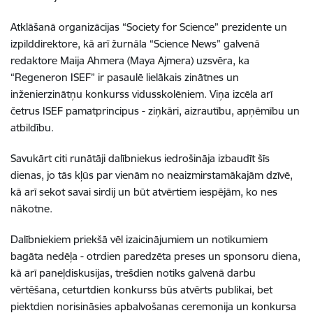
Atklāšanā organizācijas “Society for Science” prezidente un
izpilddirektore, kā arī žurnāla “Science News” galvenā
redaktore Maija Ahmera (Maya Ajmera) uzsvēra, ka
“Regeneron ISEF” ir pasaulē lielākais zinātnes un
inženierzinātņu konkurss vidusskolēniem. Viņa izcēla arī
četrus ISEF pamatprincipus - ziņkāri, aizrautību, apņēmību un
atbildību.
Savukārt citi runātāji dalībniekus iedrošināja izbaudīt šīs
dienas, jo tās kļūs par vienām no neaizmirstamākajām dzīvē,
kā arī sekot savai sirdij un būt atvērtiem iespējām, ko nes
nākotne.
Dalībniekiem priekšā vēl izaicinājumiem un notikumiem
bagāta nedēļa - otrdien paredzēta preses un sponsoru diena,
kā arī paneļdiskusijas, trešdien notiks galvenā darbu
vērtēšana, ceturtdien konkurss būs atvērts publikai, bet
piektdien norisināsies apbalvošanas ceremonija un konkursa