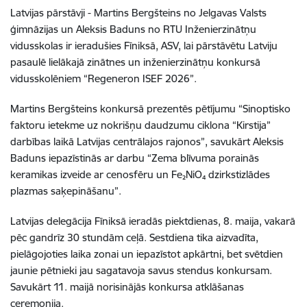
Latvijas pārstāvji - Martins Bergšteins no Jelgavas Valsts
ģimnāzijas un Aleksis Baduns no RTU Inženierzinātņu
vidusskolas ir ieradušies Fīniksā, ASV, lai pārstāvētu Latviju
pasaulē lielākajā zinātnes un inženierzinātņu konkursā
vidusskolēniem “Regeneron ISEF 2026”.
Martins Bergšteins konkursā prezentēs pētījumu “Sinoptisko
faktoru ietekme uz nokrišņu daudzumu ciklona “Kirstija”
darbības laikā Latvijas centrālajos rajonos”, savukārt Aleksis
Baduns iepazīstinās ar darbu “Zema blīvuma porainās
keramikas izveide ar cenosfēru un Fe₂NiO₄ dzirkstizlādes
plazmas saķepināšanu”.
Latvijas delegācija Fīniksā ieradās piektdienas, 8. maija, vakarā
pēc gandrīz 30 stundām ceļā. Sestdiena tika aizvadīta,
pielāgojoties laika zonai un iepazīstot apkārtni, bet svētdien
jaunie pētnieki jau sagatavoja savus stendus konkursam.
Savukārt 11. maijā norisinājās konkursa atklāšanas
ceremonija.