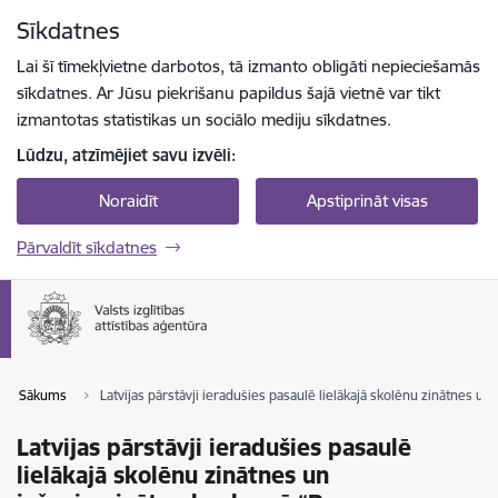
Pāriet uz lapas saturu
Sīkdatnes
Spied
lai meklētu
Enter
Lai šī tīmekļvietne darbotos, tā izmanto obligāti nepieciešamās
sīkdatnes. Ar Jūsu piekrišanu papildus šajā vietnē var tikt
izmantotas statistikas un sociālo mediju sīkdatnes.
Lūdzu, atzīmējiet savu izvēli:
Noraidīt
Apstiprināt visas
Pārvaldīt sīkdatnes
Sākums
Latvijas pārstāvji ieradušies pasaulē lielākajā skolēnu zinātnes 
Latvijas pārstāvji ieradušies pasaulē
lielākajā skolēnu zinātnes un