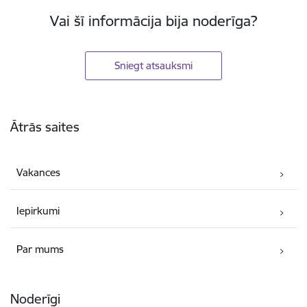
Vai šī informācija bija noderīga?
Sniegt atsauksmi
Kājene
Ātrās saites
Vakances
Iepirkumi
Par mums
Noderīgi