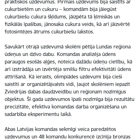
praktiskos uzdevumus. Pirmais uzdevums bija saistīts ar
cukurbietēm un cukuru – komandām bija jāiegūst
cukurbiešu cukura šķīdums, jāizpēta tā ķīmiskās un
fizikālās īpašības, jānosaka cukura veids, kā arī jāizvērtē
fotosintēzes ātrums cukurbiešu lakstos.
Savukārt otrajā uzdevumā skolēni pētīja Lundas reģiona
ūdeņus un dzīvo dabu. Komandas analizēja ūdens
paraugos esošās aļģes, noteica dažādu ūdeņu cietību, kā
arī izstrādāja un izvērtēja smilšu filtru efektivitāti ūdens
attīrīšanā. Kā ierasts, olimpiādes uzdevumi bija cieši
saistīti ar organizētājvalsts vidi, ļaujot skolēniem iepazīt
Zviedrijas dabas daudzveidību un reģionam nozīmīgus
objektus. Šī gada uzdevumos īpaši nozīmīga bija rezultātu
precizitāte, efektīva komandas darba organizēšana un
sadarbība eksperimentu laikā.
Abas Latvijas komandas sekmīgi veica paredzētos
uzdevumus un 48 komandu konkurencē izcīnīja bronzas