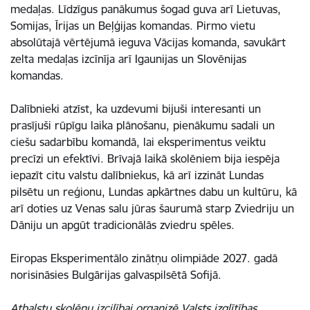
medaļas. Līdzīgus panākumus šogad guva arī Lietuvas,
Somijas, Īrijas un Beļģijas komandas. Pirmo vietu
absolūtajā vērtējumā ieguva Vācijas komanda, savukārt
zelta medaļas izcīnīja arī Igaunijas un Slovēnijas
komandas.
Dalībnieki atzīst, ka uzdevumi bijuši interesanti un
prasījuši rūpīgu laika plānošanu, pienākumu sadali un
ciešu sadarbību komandā, lai eksperimentus veiktu
precīzi un efektīvi. Brīvajā laikā skolēniem bija iespēja
iepazīt citu valstu dalībniekus, kā arī izzināt Lundas
pilsētu un reģionu, Lundas apkārtnes dabu un kultūru, kā
arī doties uz Venas salu jūras šaurumā starp Zviedriju un
Dāniju un apgūt tradicionālās zviedru spēles.
Eiropas Eksperimentālo zinātņu olimpiāde 2027. gadā
norisināsies Bulgārijas galvaspilsētā Sofijā.
Atbalstu skolēnu izcilībai organizē Valsts izglītības