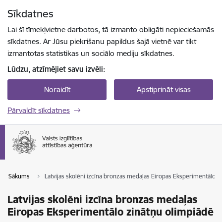
Pāriet uz lapas saturu
Sīkdatnes
Spied
lai meklētu
Enter
Lai šī tīmekļvietne darbotos, tā izmanto obligāti nepieciešamās
sīkdatnes. Ar Jūsu piekrišanu papildus šajā vietnē var tikt
izmantotas statistikas un sociālo mediju sīkdatnes.
Lūdzu, atzīmējiet savu izvēli:
Noraidīt
Apstiprināt visas
Pārvaldīt sīkdatnes
Sākums
Latvijas skolēni izcīna bronzas medaļas Eiropas Eksperimentālo z
Latvijas skolēni izcīna bronzas medaļas
Eiropas Eksperimentālo zinātņu olimpiādē