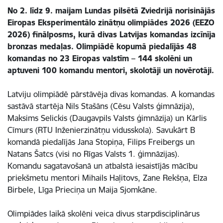
No 2. līdz 9. maijam Lundas pilsētā Zviedrijā norisinājās
Eiropas Eksperimentālo zinātņu olimpiādes 2026 (EEZO
2026) finālposms, kurā divas Latvijas komandas izcīnīja
bronzas medaļas. Olimpiādē kopumā piedalījās 48
komandas no 23 Eiropas valstīm – 144 skolēni un
aptuveni 100 komandu mentori, skolotāji un novērotāji.
Latviju olimpiādē pārstāvēja divas komandas. A komandas
sastāvā startēja Nils Stašāns (Cēsu Valsts ģimnāzija),
Maksims Selickis (Daugavpils Valsts ģimnāzija) un Kārlis
Cīmurs (RTU Inženierzinātņu vidusskola). Savukārt B
komandā piedalījās Jana Stopiņa, Filips Freibergs un
Natans Šatcs (visi no Rīgas Valsts 1. ģimnāzijas).
Komandu sagatavošanā un atbalstā iesaistījās mācību
priekšmetu mentori Mihails Haļitovs, Zane Rekšņa, Elza
Birbele, Līga Prieciņa un Maija Sjomkāne.
Olimpiādes laikā skolēni veica divus starpdisciplinārus