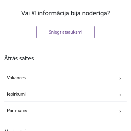
Vai šī informācija bija noderīga?
Sniegt atsauksmi
Kājene
Ātrās saites
Vakances
Iepirkumi
Par mums