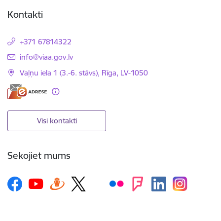
Kontakti
+371 67814322
E-pasts:
info@viaa.gov.lv
Vaļņu iela 1 (3.-6. stāvs), Rīga, LV-1050
Visi kontakti
Sekojiet mums