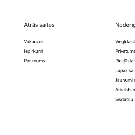
Kājene
Ātrās saites
Noderīg
Vakances
Viegli lasī
Iepirkumi
Privātuma
Par mums
Piekļūsta
Lapas kar
Jaunumi 
Atbalsts 
Sīkdatņu 