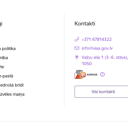
i
Kontakti
t
+371 67814322
E-pasts:
info@viaa.gov.lv
 politika
Vaļņu iela 1 (3.-6. stāvs)
mība
1050
te
e-pastā
nedrošā brīdī
Visi kontakti
izvēles maiņa