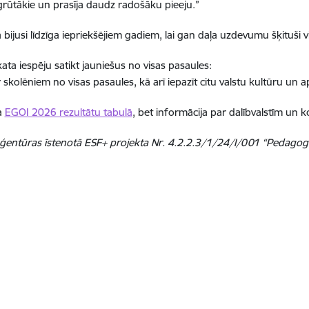
sgrūtākie un prasīja daudz radošāku pieeju.”
jusi līdzīga iepriekšējiem gadiem, lai gan daļa uzdevumu šķituši vi
a iespēju satikt jauniešus no visas pasaules:
 skolēniem no visas pasaules, kā arī iepazīt citu valstu kultūru un ap
a
EGOI 2026 rezultātu tabulā
, bet informācija par dalībvalstīm u
as aģentūras īstenotā ESF+ projekta Nr. 4.2.2.3/1/24/I/001 “Pedagog