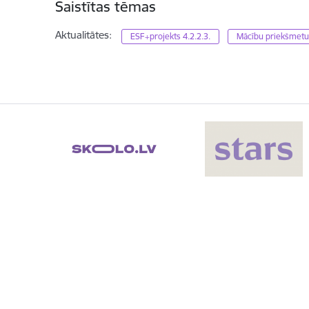
Saistītas tēmas
Aktualitātes:
ESF+projekts 4.2.2.3.
Mācību priekšmetu