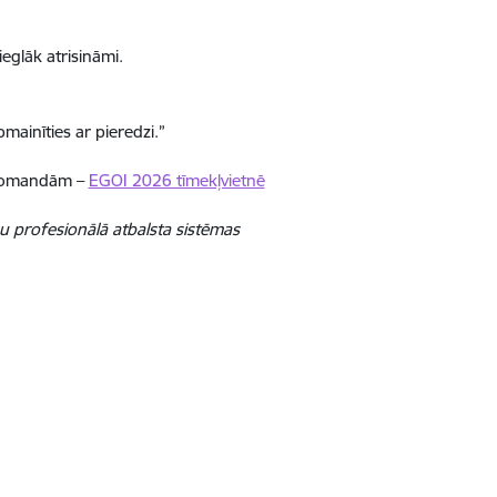
eglāk atrisināmi.
mainīties ar pieredzi.”
n komandām –
EGOI 2026 tīmekļvietnē
u profesionālā atbalsta sistēmas