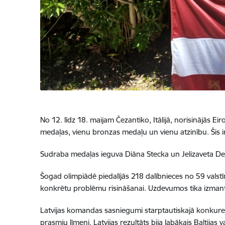
No 12. līdz 18. maijam Čezantiko, Itālijā, norisinājās 
medaļas, vienu bronzas medaļu un vienu atzinību. Šis 
Sudraba medaļas ieguva Diāna Stecka un Jelizaveta Deņ
Šogad olimpiādē piedalījās 218 dalībnieces no 59 val
konkrētu problēmu risināšanai. Uzdevumos tika izmanto
Latvijas komandas sasniegumi starptautiskajā konkuren
prasmju līmeni. Latvijas rezultāts bija labākais Baltijas