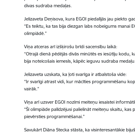
divas sudraba medaļas.
Jelizaveta Deņisova, kura EGOI piedalījās jau piekto gad
“Es teiktu, ka tas bija diezgan labs nobeigums manai E
olimpiādē.”
Viņa atceras arī izšķirošu brīdi sacensību laikā:
“Otrajā dienā pēdējās divās minūtēs es iesūtīju kodu, k
bija noteicošais iemesls, kāpēc ieguvu sudraba medaļu
Jelizaveta uzskata, ka ļoti svarīga ir atbalstoša vide:
“Ir svarīgi atrast vidi, kur mācīties programmēšanu kopā 
vairāk.”
Viņa arī uzsver EGOI nozīmi meiteņu iesaistei informāti
“Šī olimpiāde palīdzējusi palielināt meiteņu skaitu, ka
pievērsties programmēšanai.”
Savukārt Diāna Stecka stāsta, ka visinteresantākie bijuš