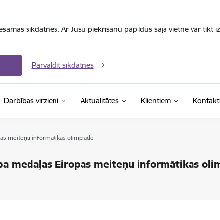
iešamās sīkdatnes. Ar Jūsu piekrišanu papildus šajā vietnē var tikt i
Pārvaldīt sīkdatnes
Darbības virzieni
Aktualitātes
Klientiem
Kontakt
opas meiteņu informātikas olimpiādē
raba medaļas Eiropas meiteņu informātikas ol