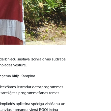
dalībnieču sastāvā izcīnīja divas sudraba
mpiādes vēsturē.
saņēma Kitija Kampiņa.
epieciešams izstrādāt datorprogrammas
tas sarežģītas programmēšanas tēmas.
limpiādēs apliecina spēcīgu zināšanu un
zi Latvijas komanda vienā EGOI izcīna