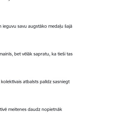
 un ieguvu savu augstāko medaļu šajā
inīs, bet vēlāk sapratu, ka tieši tas
kolektīvais atbalsts palīdz sasniegt
 motivē meitenes daudz nopietnāk