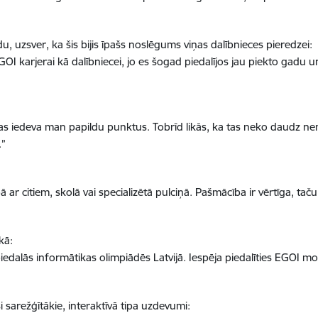
u, uzsver, ka šis bijis īpašs noslēgums viņas dalībnieces pieredzei:
GOI karjerai kā dalībniecei, jo es šogad piedalījos jau piekto gadu
as iedeva man papildu punktus. Tobrīd likās, ka tas neko daudz nema
.”
ar citiem, skolā vai specializētā pulciņā. Pašmācība ir vērtīga, taču 
kā:
s piedalās informātikas olimpiādēs Latvijā. Iespēja piedalīties EGOI
i sarežģītākie, interaktīvā tipa uzdevumi: