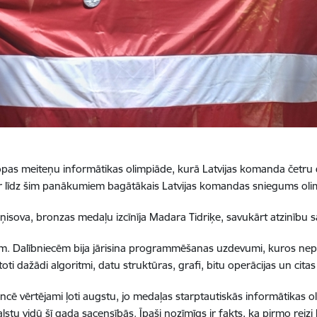
Eiropas meiteņu informātikas olimpiāde, kurā Latvijas komanda četru 
ir līdz šim panākumiem bagātākais Latvijas komandas sniegums oli
isova, bronzas medaļu izcīnīja Madara Tidriķe, savukārt atzinību 
stīm. Dalībniecēm bija jārisina programmēšanas uzdevumi, kuros n
ti dažādi algoritmi, datu struktūras, grafi, bitu operācijas un ci
cē vērtējami ļoti augstu, jo medaļas starptautiskās informātikas o
 valstu vidū šī gada sacensībās. Īpaši nozīmīgs ir fakts, ka pirmo rei