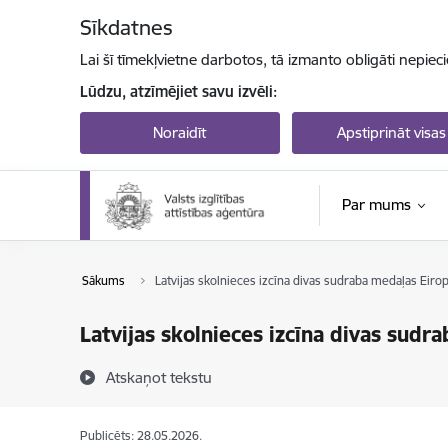
Pāriet uz lapas saturu
Sīkdatnes
Lai šī tīmekļvietne darbotos, tā izmanto obligāti nepiec
Lūdzu, atzīmējiet savu izvēli:
Noraidīt
Apstiprināt visas
Par mums
Sākums
Latvijas skolnieces izcīna divas sudraba medaļas Eir
Latvijas skolnieces izcīna divas sud
Atskaņot tekstu
Publicēts: 28.05.2026.