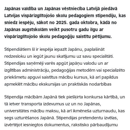
Japānas valdība un Japānas vēstniecība Latvijā piedāvā
Latvijas vispārizglītojošo skolu pedagogiem stipendiju, kas
sniedz iespēju, sākot no 2025. gada oktobra, kādā no
Japānas augstskolām veikt pusotru gadu ilgu ar
vispārizglītojošo skolu pedagoģiju saistītu pētījumu.
Stipendiātiem šī ir iespēja iepazīt Japānu, paplašināt
redzesloku un iegūt jaunu skatījumu uz savu specialitāti.
Stipendijas saņēmēji varēs apgūt japāņu valodu un ar
izglītības administrāciju, pedagoģijas metodēm vai specializēto
priekšmetu apguvi saistītus mācību kursus, kā arī papildus
apmeklēt mācību ekskursijas un praktiskās nodarbības
Stipendija mācībām Japānā tiek piešķirta konkursa kārtībā, un
tā ietver transporta izdevumus uz un no Japānas,
universitātes mācību maksu, kā arī ikmēneša uzturnaudu, kas
segs uzturēšanos Japānā. Stipendijas pretendentu izvēlas,
izvērtējot iesniegtos dokumentus, rakstisko pārbaudījumu