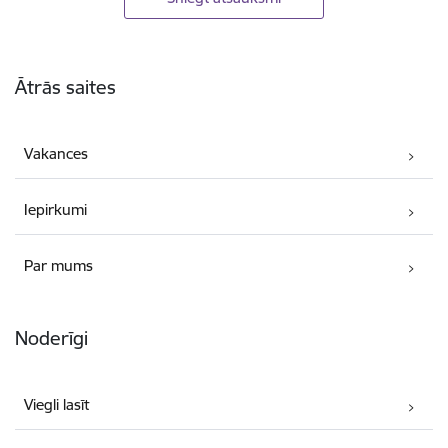
Kājene
Ātrās saites
Vakances
Iepirkumi
Par mums
Noderīgi
Viegli lasīt