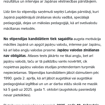
rezultātus un intervijas ar Japānas vēstniecības pārstāvjiem.
Līdz šim šo stipendiju saņēmuši septiņi Latvijas pārstāvji, kuri
Japānā papildinājuši zināšanas skolu vadībā, speciālajā
pedagoģijā, dejas un mākslas pedagoģijā, kā arī svešvalodu
mācīšanas metodēs.
No stipendijas kandidātiem tiek sagaidīta
augsta motivācija
mācīties Japānā un apgūt japāņu valodu, interese par Japānu,
kā arī laba angļu valodas prasme.
Japāņu valodas zināšanas
nav obligātas.
Atlases tests jākārto ne tikai angļu, bet arī
japāņu valodā, taču ar tā palīdzību varēs novērtēt, cik
nopietnas japāņu valodas studijas pretendentam turpmāk
nepieciešamas. Stipendijas kandidātiem jābūt dzimušiem pēc
1990. gada 2. aprīļa, kā arī jābūt augstākai vai augstākai
pedagoģiskai izglītībai un un ar darba stāžu skolā ne mazāk
kā 5 gadi uz 2025. gada 1. oktobri (augstskolu pasniedzēji
nevar pieteikties).