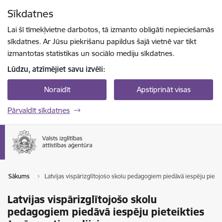
Pāriet uz lapas saturu
Sīkdatnes
Spied
lai meklētu
Enter
Lai šī tīmekļvietne darbotos, tā izmanto obligāti nepieciešamās
sīkdatnes. Ar Jūsu piekrišanu papildus šajā vietnē var tikt
izmantotas statistikas un sociālo mediju sīkdatnes.
Lūdzu, atzīmējiet savu izvēli:
Noraidīt
Apstiprināt visas
Pārvaldīt sīkdatnes
Sākums
Latvijas vispārizglītojošo skolu pedagogiem piedāvā iespēju pietei
Latvijas vispārizglītojošo skolu
pedagogiem piedāvā iespēju pieteikties