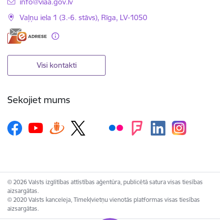
E-pasts:
info@viaa.gov.lv
Vaļņu iela 1 (3.-6. stāvs), Rīga, LV-1050
Visi kontakti
Sekojiet mums
© 2026 Valsts izglītības attīstības aģentūra, publicētā satura visas tiesības
aizsargātas.
© 2020 Valsts kanceleja, Tīmekļvietņu vienotās platformas visas tiesības
aizsargātas.