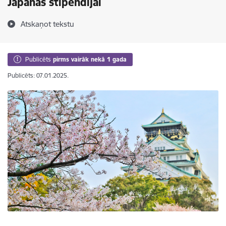
Japānas stipendijai
Atskaņot tekstu
Publicēts
pirms vairāk nekā 1 gada
Publicēts: 07.01.2025.