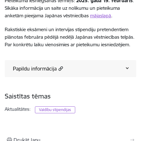
Pieteikuma iesniegšanas termiņš:
2025. gada 19. februāris
.
Sīkāka informācija un saite uz nolikumu un pieteikuma
anketām pieejama Japānas vēstniecības
mājaslapā
.
Rakstiskie eksāmeni un intervijas stipendiju pretendentiem
plānotas februāra pēdējā nedēļā Japānas vēstniecības telpās.
Par konkrētu laiku vienosimies ar pieteikumu iesniedzējiem.
Papildu informācija
Saistītas tēmas
Aktualitātes:
Valdību stipendijas
Drukāt lapu