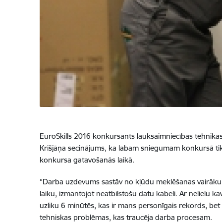
EuroSkills 2016 konkursants lauksaimniecības tehnikas
Krišjāņa secinājums, ka labam sniegumam konkursā tika
konkursa gatavošanās laikā.
“Darba uzdevums sastāv no kļūdu meklēšanas vairāku 
laiku, izmantojot neatbilstošu datu kabeli. Ar neliel
uzliku 6 minūtēs, kas ir mans personīgais rekords, bet
tehniskas problēmas, kas traucēja darba procesam.