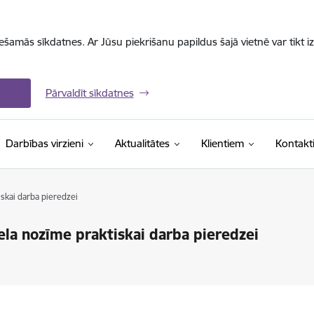
iešamās sīkdatnes. Ar Jūsu piekrišanu papildus šajā vietnē var tikt i
Pārvaldīt sīkdatnes
Darbības virzieni
Aktualitātes
Klientiem
Kontakt
iskai darba pieredzei
ela nozīme praktiskai darba pieredzei