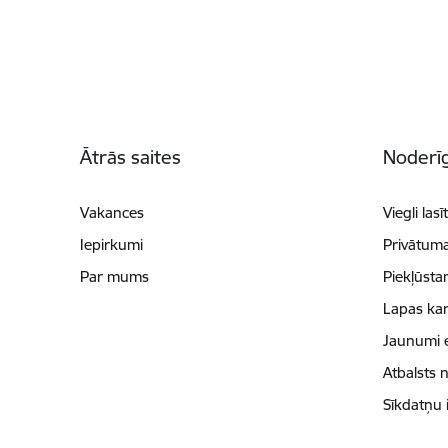
Kājene
Ātrās saites
Noderīg
Vakances
Viegli lasī
Iepirkumi
Privātuma
Par mums
Piekļūsta
Lapas kar
Jaunumi 
Atbalsts 
Sīkdatņu 