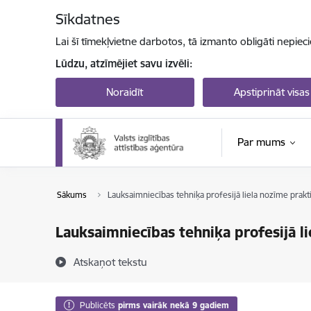
Pāriet uz lapas saturu
Sīkdatnes
Lai šī tīmekļvietne darbotos, tā izmanto obligāti nepiec
Lūdzu, atzīmējiet savu izvēli:
Noraidīt
Apstiprināt visas
Par mums
Sākums
Lauksaimniecības tehniķa profesijā liela nozīme prakt
Lauksaimniecības tehniķa profesijā li
Atskaņot tekstu
Publicēts
pirms vairāk nekā 9 gadiem