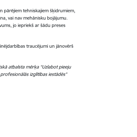
 un pārējiem tehniskajiem šķidrumiem,
cina, vai nav mehānisku bojājumu.
evums, jo iepriekš ar šādu preses
inējdarbības traucējumi un jānovērš
skā atbalsta mērķa “Uzlabot pieeju
profesionālās izglītības iestādēs”