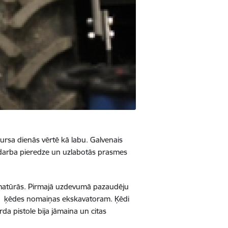
rsa dienās vērtē kā labu. Galvenais
ā darba pieredze un uzlabotās prasmes
mmatūrās. Pirmajā uzdevumā pazaudēju
pie ķēdes nomaiņas ekskavatoram. Ķēdi
a pistole bija jāmaina un citas