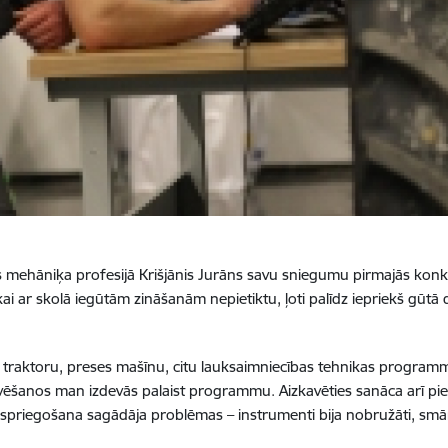
 mehāniķa profesijā Krišjānis Jurāns savu sniegumu pirmajās konku
i ar skolā iegūtām zināšanām nepietiktu, ļoti palīdz iepriekš gūt
traktoru, preses mašīnu, citu lauksaimniecības tehnikas progra
u kavēšanos man izdevās palaist programmu. Aizkavēties sanāca arī 
 spriegošana sagādāja problēmas – instrumenti bija nobružāti, smārd