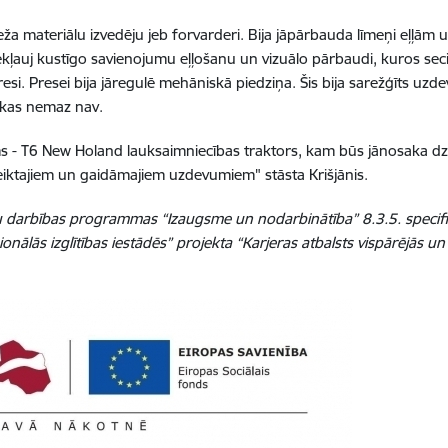
ža materiālu izvedēju jeb forvarderi. Bija jāpārbauda līmeņi eļļām
 iekļauj kustīgo savienojumu eļļošanu un vizuālo pārbaudi, kuros se
presi. Presei bija jāregulē mehāniskā piedziņa. Šis bija sarežģīts uzd
nikas nemaz nav.
ms - T6 New Holand lauksaimniecības traktors, kam būs jānosaka dz
paveiktajiem un gaidāmajiem uzdevumiem" stāsta Krišjānis.
u darbības programmas “Izaugsme un nodarbinātība” 8.3.5. specifi
onālās izglītības iestādēs” projekta “Karjeras atbalsts vispārējās un 