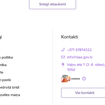
Sniegt atsauksmi
i
Kontakti
t
+371 67814322
E-pasts:
info@viaa.gov.lv
 politika
Vaļņu iela 1 (3.-6. stāvs)
mība
1050
te
e-pastā
nedrošā brīdī
Visi kontakti
izvēles maiņa