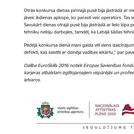
Otrās konkursa dienas pirmajā pusē bija jāstrādā ar me
jāveic ikdienas apkope, ko parasti veic operators. Tas
Savukārt dienas otrajā pusē bija jāstrādā ar lielo ķīpa 
tehniku nebiju darbojies, tamdēļ, ka Latvijā šādas teh
Pēdējā konkursa dienā mani gaida vēl viens izaicināju
defekti, kas saistīti ar dzinēja vadības iekārtu,” par 
Dalība EuroSkills 2016 notiek Eiropas Savienības fond
karjeras atbalstam izglītojamajiem vispārējās un profesi
ietvaros.