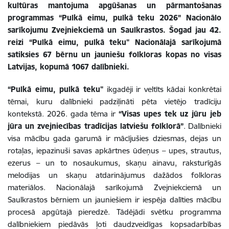
kultūras mantojuma apgūšanas un pārmantošanas
programmas “Pulkā eimu, pulkā teku
2026” Nacionālo
sarīkojumu Zvejniekciemā un Saulkrastos. Šogad jau 42.
reizi “Pulkā eimu, pulkā teku" Nacionālajā sarīkojumā
satiksies 67 bērnu un jauniešu folkloras kopas no visas
Latvijas, kopumā 1067 dalībnieki.
“Pulkā eimu, pulkā teku"
ikgadēji ir veltīts kādai konkrētai
tēmai, kuru dalībnieki padziļināti pēta vietējo tradīciju
kontekstā. 2026. gada tēma ir
“Visas upes tek uz jūru jeb
jūra un zvejniecības tradīcijas latviešu folklorā”
. Dalībnieki
visa mācību gada garumā ir mācījušies dziesmas, dejas un
rotaļas, iepazinuši savas apkārtnes ūdeņus – upes, strautus,
ezerus – un to nosaukumus, skaņu ainavu, raksturīgās
melodijas un skaņu atdarinājumus dažādos folkloras
materiālos. Nacionālajā sarīkojumā Zvejniekciemā un
Saulkrastos bērniem un jauniešiem ir iespēja dalīties mācību
procesā apgūtajā pieredzē. Tādējādi svētku programma
dalībniekiem piedāvās ļoti daudzveidīgas kopsadarbības