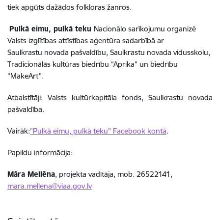
tiek apgūts dažādos folkloras žanros.
Pulkā eimu, pulkā teku
Nacionālo sarīkojumu organizē
Valsts izglītības attīstības aģentūra sadarbībā ar
Saulkrastu novada pašvaldību, Saulkrastu novada vidusskolu,
Tradicionālās kultūras biedrību “Aprika” un biedrību
“MakeArt”.
Atbalstītāji: Valsts kultūrkapitāla fonds, Saulkrastu novada
pašvaldība.
Vairāk:
"Pulkā eimu, pulkā teku" Facebook kontā
.
Papildu informācija:
Māra Mellēna
, projekta vadītāja, mob. 26522141,
mara.mellena@viaa.gov.lv