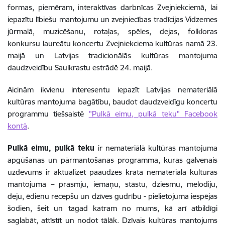
formas, piemēram, interaktīvas darbnīcas Zvejniekciemā, lai
iepazītu lībiešu mantojumu un zvejniecības tradīcijas Vidzemes
jūrmalā, muzicēšanu, rotaļas, spēles, dejas, folkloras
konkursu laureātu koncertu Zvejniekciema kultūras namā 23.
maijā un Latvijas tradicionālās kultūras mantojuma
daudzveidību Saulkrastu estrādē 24. maijā.
Aicinām ikvienu interesentu iepazīt Latvijas nemateriālā
kultūras mantojuma bagātību, baudot daudzveidīgu koncertu
programmu tiešsaistē
"Pulkā eimu, pulkā teku" Facebook
kontā
.
Pulkā eimu, pulkā teku
ir nemateriālā kultūras mantojuma
apgūšanas un pārmantošanas programma, kuras galvenais
uzdevums ir aktualizēt paaudzēs krātā nemateriālā kultūras
mantojuma – prasmju, iemaņu, stāstu, dziesmu, melodiju,
deju, ēdienu recepšu un dzīves gudrību - pielietojuma iespējas
šodien, šeit un tagad katram no mums, kā arī atbildīgi
saglabāt, attīstīt un nodot tālāk. Dzīvais kultūras mantojums