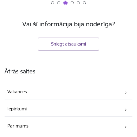
Vai šī informācija bija noderīga?
Sniegt atsauksmi
Kājene
Ātrās saites
Vakances
Iepirkumi
Par mums