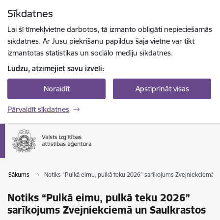
Pāriet uz lapas saturu
Sīkdatnes
Spied
lai meklētu
Enter
Lai šī tīmekļvietne darbotos, tā izmanto obligāti nepieciešamās
sīkdatnes. Ar Jūsu piekrišanu papildus šajā vietnē var tikt
izmantotas statistikas un sociālo mediju sīkdatnes.
Lūdzu, atzīmējiet savu izvēli:
Noraidīt
Apstiprināt visas
Pārvaldīt sīkdatnes
Sākums
Notiks “Pulkā eimu, pulkā teku 2026” sarīkojums Zvejniekciemā u
Notiks “Pulkā eimu, pulkā teku 2026”
sarīkojums Zvejniekciemā un Saulkrastos