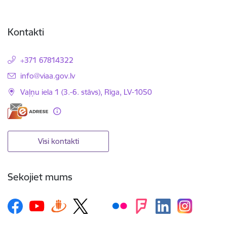
Kontakti
+371 67814322
E-pasts:
info@viaa.gov.lv
Vaļņu iela 1 (3.-6. stāvs), Rīga, LV-1050
Visi kontakti
Sekojiet mums