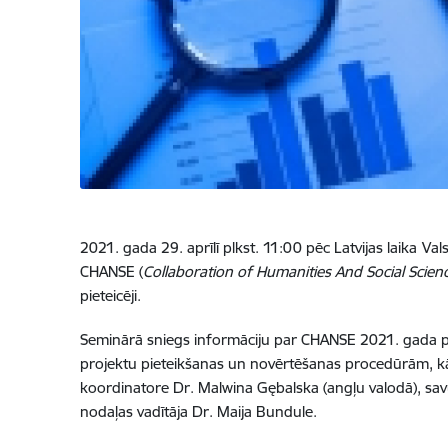
2021. gada 29. aprīlī plkst. 11:00 pēc Latvijas laika
Vals
CHANSE (
Collaboration of Humanities And Social Scien
pieteicēji.
Seminārā sniegs informāciju par CHANSE 2021. gada pro
projektu pieteikšanas un novērtēšanas procedūrām, kā a
koordinatore Dr. Malwina Gębalska (angļu valodā), sav
nodaļas vadītāja Dr. Maija Bundule.