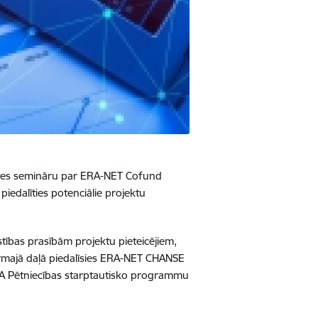
saistes semināru par ERA-NET Cofund
piedalīties potenciālie projektu
ības prasībām projektu pieteicējiem,
pirmajā daļā piedalīsies ERA-NET CHANSE
IAA Pētniecības starptautisko programmu