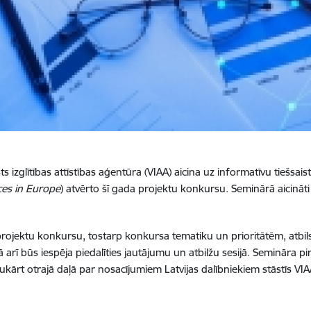
ts izglītības attīstības aģentūra (VIAA) aicina uz informatīvu tieš
ces in Europe
) atvērto šī gada projektu konkursu. Seminārā aicināti 
jektu konkursu, tostarp konkursa tematiku un prioritātēm, atbilst
rī būs iespēja piedalīties jautājumu un atbilžu sesijā. Semināra 
ukārt otrajā daļā par nosacījumiem Latvijas dalībniekiem stāstīs V