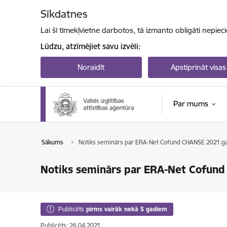
Pāriet uz lapas saturu
Sīkdatnes
Lai šī tīmekļvietne darbotos, tā izmanto obligāti nepiec
Lūdzu, atzīmējiet savu izvēli:
Noraidīt
Apstiprināt visas
Par mums
Sākums
Notiks seminārs par ERA-Net Cofund CHANSE 2021.g
Notiks seminārs par ERA-Net Cofun
Publicēts
pirms vairāk nekā 5 gadiem
Publicēts: 26.04.2021.