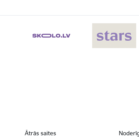
Kājene
Ātrās saites
Noderīg