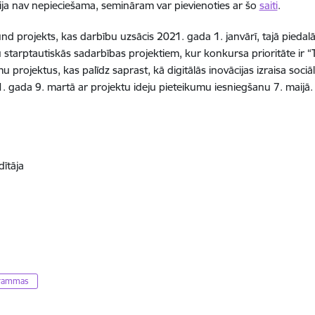
ija nav nepieciešama, semināram var pievienoties ar šo
saiti
.
rojekts, kas darbību uzsācis 2021. gada 1. janvārī, tajā piedalās
 starptautiskās sadarbības projektiem, kur konkursa prioritāte ir “
u projektus, kas palīdz saprast, kā digitālās inovācijas izraisa soci
. gada 9. martā ar projektu ideju pieteikumu iesniegšanu 7. maijā.
ītāja
ogrammas