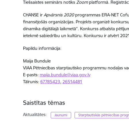
Tiešsaistes seminārs notiks
Zoom
platformā. Reģistrāc
CHANSE ir
Apvārsnis 2020
programmas ERA-NET Cofund p
finansējošās organizācijas. Projekts organizē konkursu
dinamika digitālajā laikmetā”. Konkurss atbalsta pētījum
ietekmē sabiedrību un kultūru. Konkursu ir atvērt 2021
Papildu informācija
:
Maija Bundule
VIAA Pētniecības starptautisko programmu nodaļas vad
E-pasts:
maija.bundule@viaa.gov.lv
Tālrunis:
67785423
,
26514481
Saistītas tēmas
Aktualitātes:
Jaunumi
Starptautiskās pētniecības pr