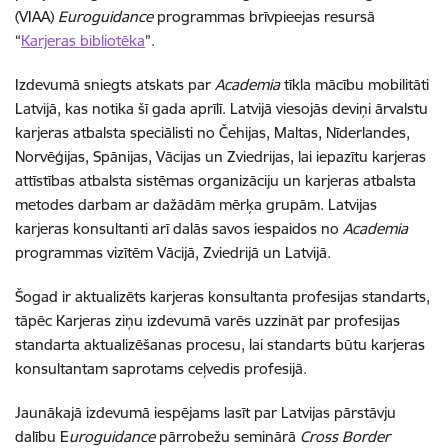
(VIAA)
Euroguidance
programmas brīvpieejas resursā
“
Karjeras bibliotēka
”.
Izdevumā sniegts atskats par
Academia
tīkla mācību mobilitāti
Latvijā, kas notika šī gada aprīlī. Latvijā viesojās deviņi ārvalstu
karjeras atbalsta speciālisti no Čehijas, Maltas, Nīderlandes,
Norvēģijas, Spānijas, Vācijas un Zviedrijas, lai iepazītu karjeras
attīstības atbalsta sistēmas organizāciju un karjeras atbalsta
metodes darbam ar dažādām mērķa grupām. Latvijas
karjeras konsultanti arī dalās savos iespaidos no
Academia
programmas vizītēm Vācijā, Zviedrijā un Latvijā.
Šogad ir aktualizēts karjeras konsultanta profesijas standarts,
tāpēc Karjeras ziņu izdevumā varēs uzzināt par profesijas
standarta aktualizēšanas procesu, lai standarts būtu karjeras
konsultantam saprotams ceļvedis profesijā.
Jaunākajā izdevumā iespējams lasīt par Latvijas pārstāvju
dalību E
uroguidance
pārrobežu seminārā
Cross Border