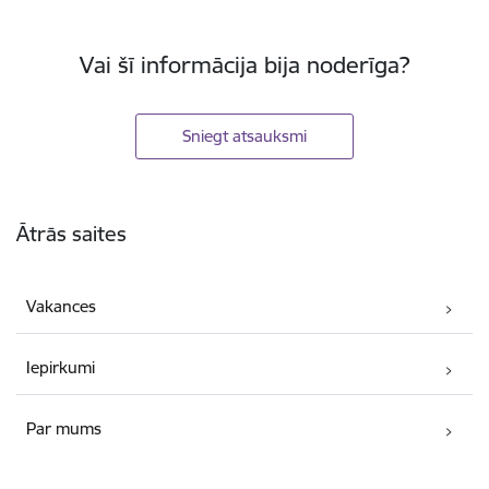
Vai šī informācija bija noderīga?
Sniegt atsauksmi
Kājene
Ātrās saites
Vakances
Iepirkumi
Par mums