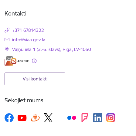
Kontakti
+371 67814322
E-pasts:
info@viaa.gov.lv
Vaļņu iela 1 (3.-6. stāvs), Rīga, LV-1050
Visi kontakti
Sekojiet mums