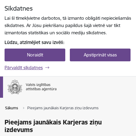
Pāriet uz lapas saturu
Sīkdatnes
Spied
lai meklētu
Enter
Lai šī tīmekļvietne darbotos, tā izmanto obligāti nepieciešamās
sīkdatnes. Ar Jūsu piekrišanu papildus šajā vietnē var tikt
izmantotas statistikas un sociālo mediju sīkdatnes.
Lūdzu, atzīmējiet savu izvēli:
Noraidīt
Apstiprināt visas
Pārvaldīt sīkdatnes
Sākums
Pieejams jaunākais Karjeras ziņu izdevums
Pieejams jaunākais Karjeras ziņu
izdevums