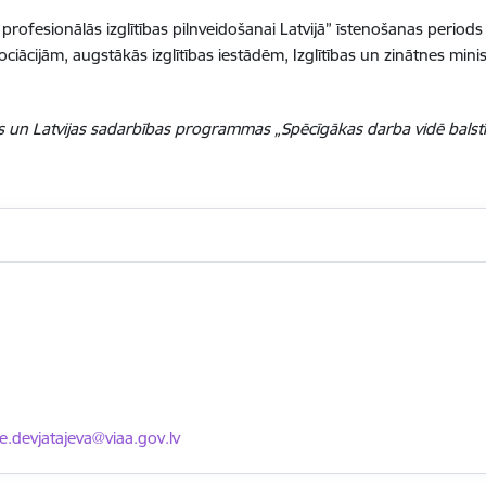
ofesionālās izglītības pilnveidošanai Latvijā” īstenošanas periods 
ijām, augstākās izglītības iestādēm, Izglītības un zinātnes ministrij
un Latvijas sadarbības programmas „Spēcīgākas darba vidē balstīt
asts:
se.devjatajeva@viaa.gov.lv