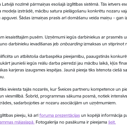
ba Latvijā nozīmē pārmaiņas esošajā izglītības sistēmā. Tās ietvers e
modeļa izstrādē, mācību satura pielāgošanu konkrētu nozaru vaja
ciju apguvei. Šādas izmaiņas prasīs arī domāšanu veida maiņu – gan
m iesaistītajām pusēm. Uzņēmumi iegūs darbiniekus ar prasmēs un 
auno darbinieku ievadīšanas jeb
onboarding
izmaksas un stiprinot r
alificēta un atbilstoša darbaspēka pieejamību, paaugstinās konkurē
ukārt jaunieši iegūs reālu darba pieredzi jau mācību laikā, kļūs finan
kas karjeras izaugsmes iespējas. Jaunā pieeja tiks īstenota ciešā sas
bu.
i tiks ieviesta tajās nozarēs, kur Šveices partneru kompetence un pie
un viesmīlībā. Šobrīd, programmas sākuma posmā, notiek intensīvs 
zstrādes, sadarbojoties ar nozaru asociācijām un uzņēmumiem.
lītības pieeju, kā arī
foruma prezentācijas
un kopējā informācija p
ammas mājaslapā.
Fotogalerija no pasākuma ir pieejama
šeit.