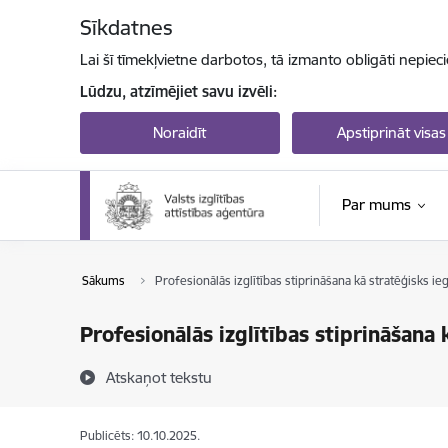
Pāriet uz lapas saturu
Sīkdatnes
Lai šī tīmekļvietne darbotos, tā izmanto obligāti nepiec
Lūdzu, atzīmējiet savu izvēli:
Noraidīt
Apstiprināt visas
Par mums
Sākums
Profesionālās izglītības stiprināšana kā stratēģisks i
Profesionālās izglītības stiprināšana
Atskaņot tekstu
Publicēts: 10.10.2025.