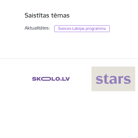
Saistītas tēmas
Aktualitātes:
Šveices-Latvijas programma