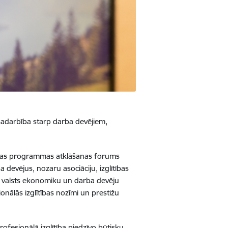
a sadarbība starp darba devējiem,
rbības programmas atklāšanas forums
a devējus, nozaru asociāciju, izglītības
i ar valsts ekonomiku un darba devēju
ionālās izglītības nozīmi un prestižu
rofesionālā izglītība piedzīvo būtisku