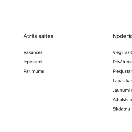
Kājene
Ātrās saites
Noderīg
Vakances
Viegli lasī
Iepirkumi
Privātuma
Par mums
Piekļūsta
Lapas kar
Jaunumi 
Atbalsts 
Sīkdatņu 