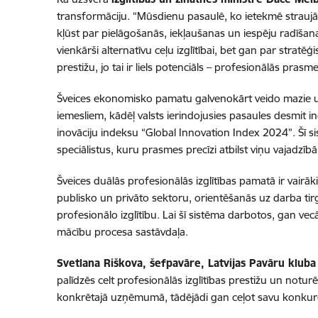
transformāciju. “Mūsdienu pasaulē, ko ietekmē straujās
kļūst par pielāgošanās, iekļaušanas un iespēju radīšana
vienkārši alternatīvu ceļu izglītībai, bet gan par stratēģis
prestižu, jo tai ir liels potenciāls – profesionālās pra
Šveices ekonomisko pamatu galvenokārt veido mazie un 
iemesliem, kādēļ valsts ierindojusies pasaules desmit 
inovāciju indeksu “Global Innovation Index 2024”. Šī si
speciālistus, kuru prasmes precīzi atbilst viņu vajadzīb
Šveices duālās profesionālās izglītības pamatā ir vairāki
publisko un privāto sektoru, orientēšanās uz darba tirg
profesionālo izglītību. Lai šī sistēma darbotos, gan 
mācību procesa sastāvdaļa.
Svetlana Riškova, šefpavāre, Latvijas Pavāru kluba
palīdzēs celt profesionālās izglītības prestižu un notur
konkrētajā uzņēmumā, tādējādi gan ceļot savu konkurēt