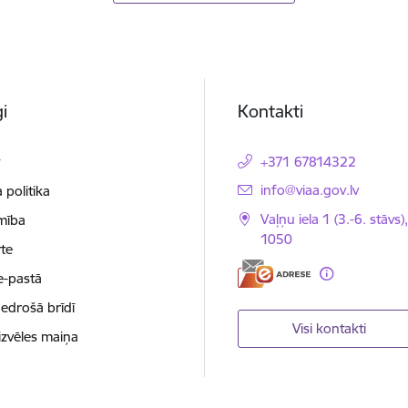
i
Kontakti
t
+371 67814322
E-pasts:
info@viaa.gov.lv
 politika
Vaļņu iela 1 (3.-6. stāvs)
mība
1050
te
e-pastā
nedrošā brīdī
Visi kontakti
izvēles maiņa