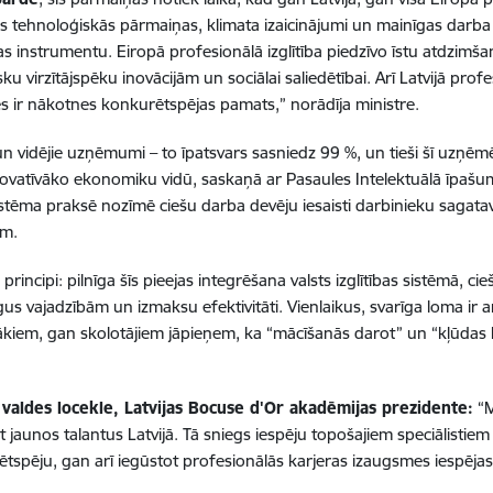
 tehnoloģiskās pārmaiņas, klimata izaicinājumi un mainīgas darba ti
s instrumentu. Eiropā profesionālā izglītība piedzīvo īstu atdzimšan
ku virzītājspēku inovācijām un sociālai saliedētībai. Arī Latvijā profesi
smes ir nākotnes konkurētspējas pamats,” norādīja ministre.
vidējie uzņēmumi – to īpatsvars sasniedz 99 %, un tieši šī uzņēmēj
inovatīvāko ekonomiku vidū, saskaņā ar Pasaules Intelektuālā īpašu
stēma praksē nozīmē ciešu darba devēju iesaisti darbinieku sagatav
ām.
 principi: pilnīga šīs pieejas integrēšana valsts izglītības sistēmā, c
us vajadzībām un izmaksu efektivitāti. Vienlaikus, svarīga loma ir a
vecākiem, gan skolotājiem jāpieņem, ka “mācīšanās darot” un “kļūda
 valdes locekle, Latvijas Bocuse d'Or akadēmijas prezidente:
“M
ēt jaunos talantus Latvijā. Tā sniegs iespēju topošajiem speciālisti
spēju, gan arī iegūstot profesionālās karjeras izaugsmes iespējas 