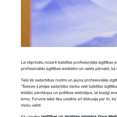
Lai stiprinātu nozarē balstītas profesionālās izglītības
profesionālās izglītības iestādēm un valsts pārvaldi, kā
Tieši šīs sadarbības nozīmi un jauna profesionālās iz
“Šveices–Latvijas sadarbība darba vidē balstītas izglītīb
iestāžu pārstāvjus un politikas veidotājus, lai kopīgi a
lomu. Foruma laikā tika uzsākta arī diskusija par to, kā 
mūsu valstī.
Kā uzsvēra
izglītības un zinātnes ministre Dace Mel