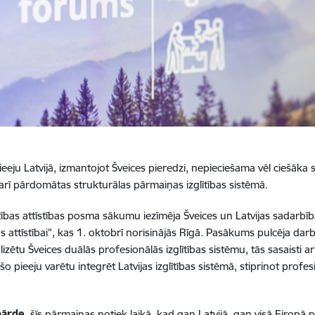
 pieeju Latvijā, izmantojot Šveices pieredzi, nepieciešama vēl ciešāk
 arī pārdomātas strukturālas pārmaiņas izglītības sistēmā.
glītības attīstības posma sākumu iezīmēja Šveices un Latvijas sada
as attīstībai”, kas 1. oktobrī norisinājās Rīgā. Pasākums pulcēja darb
nalizētu Šveices duālās profesionālās izglītības sistēmu, tās sasaist
šo pieeju varētu integrēt Latvijas izglītības sistēmā, stiprinot profes
bārde
, šīs pārmaiņas notiek laikā, kad gan Latvijā, gan visā Eiropā p