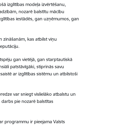
sošā izglītības modeļa izvērtēšanu,
dzībām, nozarē balstītu mācību
 izglītības iestādēs, gan uzņēmumos, gan
zināšanām, kas atbilst viņu
eputāciju.
tspēju gan vietējā, gan starptautiskā
siāli patstāvīgāki, stiprinās savu
aistē ar izglītības sistēmu un atbilstoši
redze var sniegt vislielāko atbalstu un
darbs pie nozarē balstītas
ar programmu ir pieejama Valsts