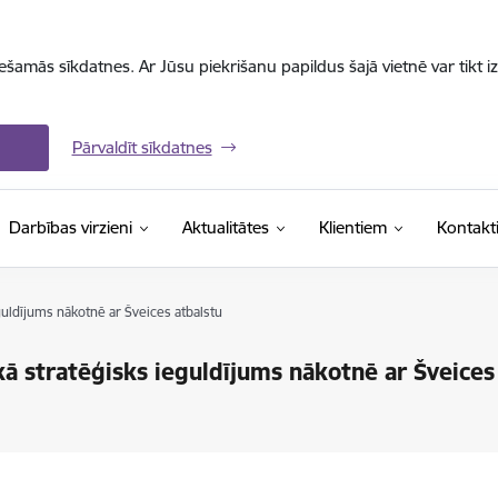
iešamās sīkdatnes. Ar Jūsu piekrišanu papildus šajā vietnē var tikt i
Pārvaldīt sīkdatnes
Darbības virzieni
Aktualitātes
Klientiem
Kontakt
eguldījums nākotnē ar Šveices atbalstu
 kā stratēģisks ieguldījums nākotnē ar Šveices