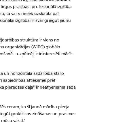
rgus prasības, profesionālā izglītība
u, tā vairs netiek uzskatīta par
onālai izglītībai ir svarīgi iegūt jaunu
darbības struktūra ir viens no
ma organizācijas (WIPO) globālo
ošanā – uzņēmēji ir ieinteresēti mācīt
ieša un horizontāla sadarbība starp
rī sabiedrības attieksmei pret
s kā pieredzes daļa” ir neatņemama šāda
ēs ceram, ka šī jaunā mācību pieeja
em iegūt praktiskas zināšanas un prasmes
mūsu valstī.”