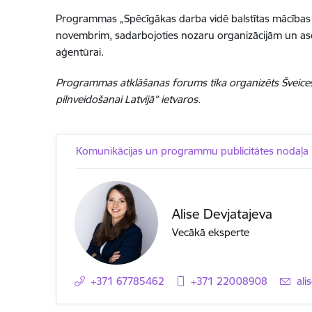
Programmas „Spēcīgākas darba vidē balstītas mācības pr
novembrim, sadarbojoties nozaru organizācijām un asociāc
aģentūrai.
Programmas atklāšanas forums tika organizēts Šveices 
pilnveidošanai Latvijā” ietvaros.
Komunikācijas un programmu publicitātes nodaļa
Alise Devjatajeva
Vecākā eksperte
+371 67785462
+371 22008908
E-p
ali