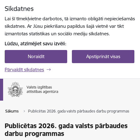
Pāriet uz lapas saturu
Sīkdatnes
Spied
lai meklētu
Enter
Lai šī tīmekļvietne darbotos, tā izmanto obligāti nepieciešamās
sīkdatnes. Ar Jūsu piekrišanu papildus šajā vietnē var tikt
izmantotas statistikas un sociālo mediju sīkdatnes.
Lūdzu, atzīmējiet savu izvēli:
Noraidīt
Apstiprināt visas
Pārvaldīt sīkdatnes
Sākums
Publicētas 2026. gada valsts pārbaudes darbu programmas
Publicētas 2026. gada valsts pārbaudes
darbu programmas