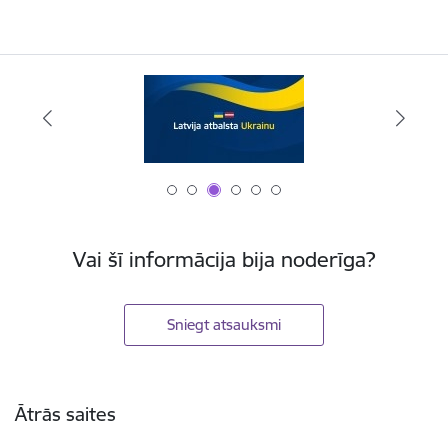
Vai šī informācija bija noderīga?
Sniegt atsauksmi
Kājene
Ātrās saites