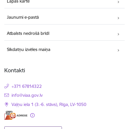
Lapas karte
Jaunumi e-pastā
Atbalsts nedrošā brīdī
Sīkdatņu izvēles maiņa
Kontakti
+371 67814322
E-pasts:
info@viaa.gov.lv
Vaļņu iela 1 (3.-6. stāvs), Rīga, LV-1050