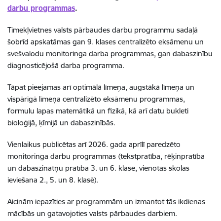
darbu programmas
.
Tīmekļvietnes valsts pārbaudes darbu programmu sadaļā
šobrīd apskatāmas gan 9. klases centralizēto eksāmenu un
svešvalodu monitoringa darba programmas, gan dabaszinību
diagnosticējošā darba programma.
Tāpat pieejamas arī optimālā līmeņa, augstākā līmeņa un
vispārīgā līmeņa centralizēto eksāmenu programmas,
formulu lapas matemātikā un fizikā, kā arī datu bukleti
bioloģijā, ķīmijā un dabaszinībās.
Vienlaikus publicētas arī 2026. gada aprīlī paredzēto
monitoringa darbu programmas
(tekstpratība, rēķinpratība
un dabaszinātņu pratība 3. un 6. klasē, vienotas skolas
ieviešana 2., 5. un 8. klasē).
Aicinām iepazīties ar programmām un izmantot tās ikdienas
mācībās un gatavojoties valsts pārbaudes darbiem.