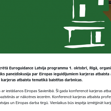
nistrētā Euroguidance Latvija programma 1. oktobrī, Rīgā, orga
ks paneļdiskusija par Eiropas ieguldījumiem karjeras atbalsta at
 karjeras atbalsta tematikā balstītas darbnīcas
.
 ar iestāšanos Eiropas Savienībā. Šī gada konferencē karjeras atbals
azīstinās ar nākotnes iecerēm. Konferencē karjeras atbalsta profes
atvijas un Eiropas darba tirgū. Vienlaikus būs iespēja izmēģināt kar