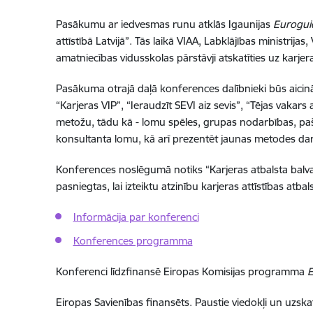
Pasākumu ar iedvesmas runu atklās Igaunijas
Eurogui
attīstībā Latvijā”. Tās laikā VIAA, Labklājības ministrija
amatniecības vidusskolas pārstāvji atskatīties uz karj
Pasākuma otrajā daļā konferences dalībnieki būs aicināt
“Karjeras VIP”,
“Ieraudzīt SEVI aiz sevis”, “Tējas vaka
metožu, tādu kā - lomu spēles, grupas nodarbības, pašr
konsultanta lomu, kā arī prezentēt jaunas metodes da
Konferences noslēgumā notiks “Karjeras atbalsta balva
pasniegtas, lai izteiktu atzinību karjeras attīstības atba
Informācija par konferenci
Konferences programma
Konferenci līdzfinansē Eiropas Komisijas programma
E
Eiropas Savienības finansēts. Paustie viedokļi un uzsk