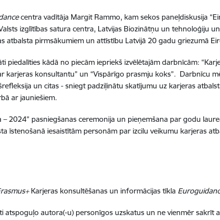
dance
centra vadītāja Margit Rammo, kam sekos paneļdiskusija “Eir
s, Valsts izglītības satura centra, Latvijas Biozinātņu un tehnoloģiju
eras atbalsta pirmsākumiem un attīstību Latvijā 20 gadu griezumā Ei
i piedalīties kādā no piecām iepriekš izvēlētajām darbnīcām: “Karjer
rs ar karjeras konsultantu” un “Vispārīgo prasmju koks”. Darbnīcu m
efleksija un citas - sniegt padziļinātu skatījumu uz karjeras atbal
rbā ar jauniešiem.
 – 2024” pasniegšanas ceremonija un pieņemšana par godu laureātie
lsta īstenošanā iesaistītām personām par izcilu veikumu karjeras atbal
rasmus+
Karjeras konsultēšanas un informācijas tīkla
Euroguidan
ati atspoguļo autora(-u) personīgos uzskatus un ne vienmēr sakrīt a