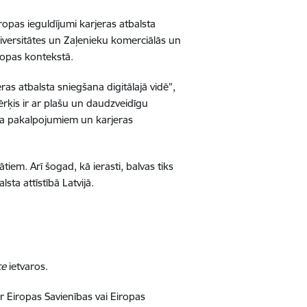
opas ieguldījumi karjeras atbalsta
 universitātes un Zaļenieku komerciālās un
ropas kontekstā.
as atbalsta sniegšana digitālajā vidē”,
ērķis ir ar plašu un daudzveidīgu
sta pakalpojumiem un karjeras
m. Arī šogad, kā ierasti, balvas tiks
sta attīstībā Latvijā.
ce
ietvaros.
r Eiropas Savienības vai Eiropas