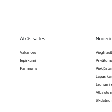
Kājene
Ātrās saites
Noderīg
Vakances
Viegli lasī
Iepirkumi
Privātuma
Par mums
Piekļūsta
Lapas kar
Jaunumi 
Atbalsts 
Sīkdatņu 