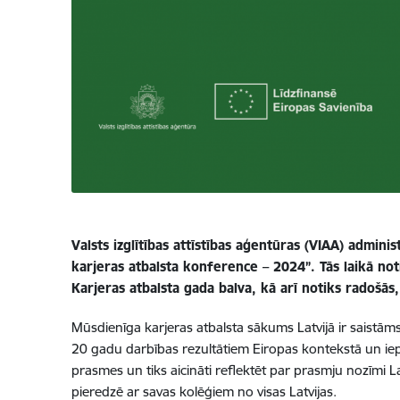
Valsts izglītības attīstības aģentūras (VIAA) admi
karjeras atbalsta konference – 2024”. Tās laikā noti
Karjeras atbalsta gada balva, kā arī notiks radošās,
Mūsdienīga karjeras atbalsta sākums Latvijā ir saistāms
20 gadu darbības rezultātiem Eiropas kontekstā un iep
prasmes un tiks aicināti reflektēt par prasmju nozīmi L
pieredzē ar savas kolēģiem no visas Latvijas.