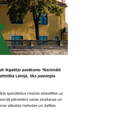
nizē ikgadējo pasākumu “Nacionālā
tīstībā Latvijā, tiks pasniegta
ta speciālistus rosinās atskatīties uz
ionāļi pilnveidos savas zināšanas un
jeras atbalsta metodes un dalīties