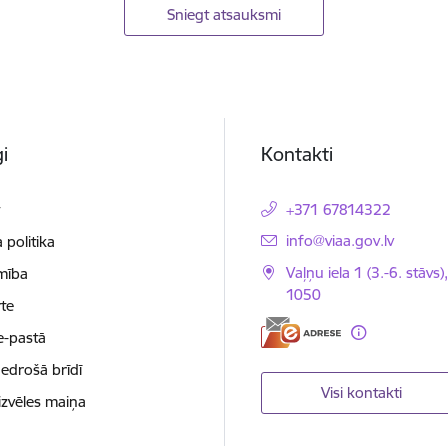
Sniegt atsauksmi
i
Kontakti
t
+371 67814322
E-pasts:
info@viaa.gov.lv
 politika
Vaļņu iela 1 (3.-6. stāvs)
mība
1050
te
e-pastā
nedrošā brīdī
Visi kontakti
izvēles maiņa