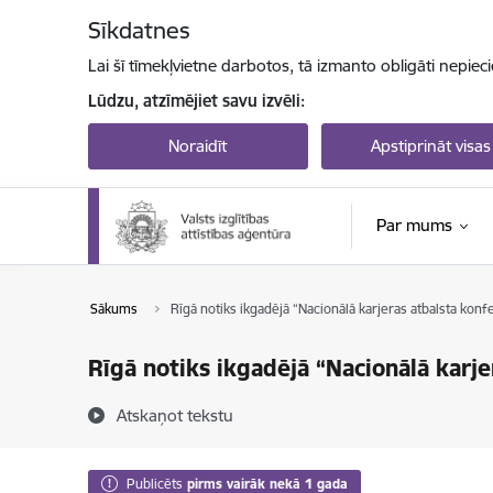
Pāriet uz lapas saturu
Sīkdatnes
Lai šī tīmekļvietne darbotos, tā izmanto obligāti nepiec
Lūdzu, atzīmējiet savu izvēli:
Noraidīt
Apstiprināt visas
Par mums
Sākums
Rīgā notiks ikgadējā “Nacionālā karjeras atbalsta kon
Rīgā notiks ikgadējā “Nacionālā karj
Atskaņot tekstu
Publicēts
pirms vairāk nekā 1 gada