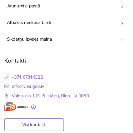
Jaunumi e-pastā
Atbalsts nedrošā brīdī
Sīkdatņu izvēles maiņa
Kontakti
+371 67814322
E-pasts:
info@viaa.gov.lv
Vaļņu iela 1 (3.-6. stāvs), Rīga, LV-1050
Visi kontakti