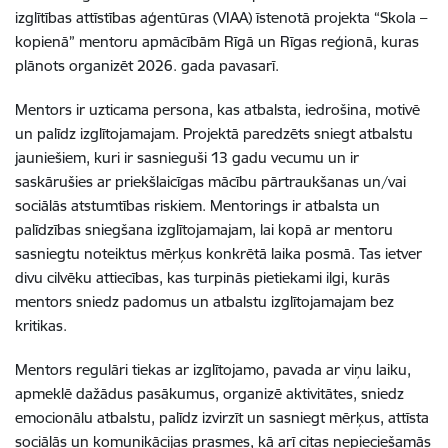
izglītības attīstības aģentūras (VIAA) īstenotā projekta “Skola –
kopienā” mentoru apmācībām Rīgā un Rīgas reģionā, kuras
plānots organizēt 2026. gada pavasarī.
Mentors ir uzticama persona, kas atbalsta, iedrošina, motivē
un palīdz izglītojamajam. Projektā paredzēts sniegt atbalstu
jauniešiem, kuri ir sasnieguši 13 gadu vecumu un ir
saskārušies ar priekšlaicīgas mācību pārtraukšanas un/vai
sociālās atstumtības riskiem. Mentorings ir atbalsta un
palīdzības sniegšana izglītojamajam, lai kopā ar mentoru
sasniegtu noteiktus mērķus konkrētā laika posmā. Tas ietver
divu cilvēku attiecības, kas turpinās pietiekami ilgi, kurās
mentors sniedz padomus un atbalstu izglītojamajam bez
kritikas.
Mentors regulāri tiekas ar izglītojamo, pavada ar viņu laiku,
apmeklē dažādus pasākumus, organizē aktivitātes, sniedz
emocionālu atbalstu, palīdz izvirzīt un sasniegt mērķus, attīsta
sociālās un komunikācijas prasmes, kā arī citas nepieciešamās