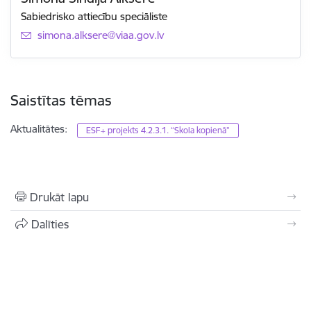
Sabiedrisko attiecību speciāliste
E-pasts:
simona.alksere@viaa.gov.lv
Saistītas tēmas
Aktualitātes:
ESF+ projekts 4.2.3.1. “Skola kopienā”
Drukāt lapu
Dalīties