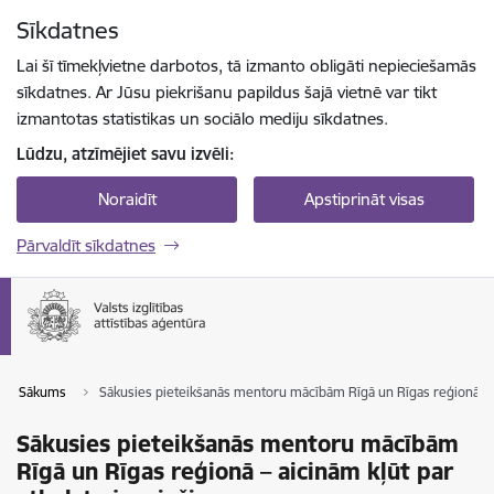
Pāriet uz lapas saturu
Sīkdatnes
Spied
lai meklētu
Enter
Lai šī tīmekļvietne darbotos, tā izmanto obligāti nepieciešamās
sīkdatnes. Ar Jūsu piekrišanu papildus šajā vietnē var tikt
izmantotas statistikas un sociālo mediju sīkdatnes.
Lūdzu, atzīmējiet savu izvēli:
Noraidīt
Apstiprināt visas
Pārvaldīt sīkdatnes
Sākums
Sākusies pieteikšanās mentoru mācībām Rīgā un Rīgas reģionā – a
Sākusies pieteikšanās mentoru mācībām
Rīgā un Rīgas reģionā – aicinām kļūt par