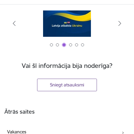
Vai šī informācija bija noderīga?
Sniegt atsauksmi
Kājene
Ātrās saites
Vakances