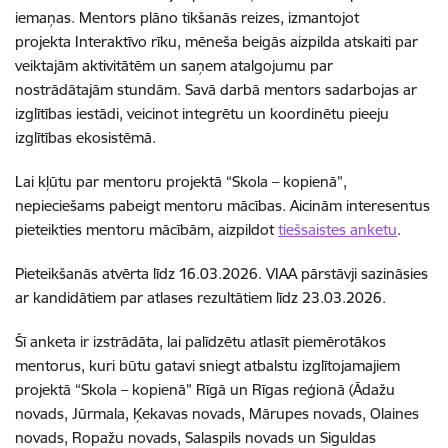
iemaņas. Mentors plāno tikšanās reizes, izmantojot
projekta Interaktīvo rīku, mēneša beigās aizpilda atskaiti par
veiktajām aktivitātēm un saņem atalgojumu par
nostrādātajām stundām. Savā darbā mentors sadarbojas ar
izglītības iestādi, veicinot integrētu un koordinētu pieeju
izglītības ekosistēmā.
Lai kļūtu par mentoru projektā “Skola – kopienā”,
nepieciešams pabeigt mentoru mācības. Aicinām interesentus
pieteikties mentoru mācībām, aizpildot
tiešsaistes anketu
.
Pieteikšanās atvērta līdz 16.03.2026. VIAA pārstāvji sazināsies
ar kandidātiem par atlases rezultātiem līdz 23.03.2026.
Šī anketa ir izstrādāta, lai palīdzētu atlasīt piemērotākos
mentorus, kuri būtu gatavi sniegt atbalstu izglītojamajiem
projektā “Skola – kopienā” Rīgā un Rīgas reģionā (Ādažu
novads, Jūrmala, Ķekavas novads, Mārupes novads, Olaines
novads, Ropažu novads, Salaspils novads un Siguldas