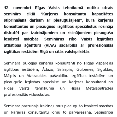
12. novembrī Rīgas Valsts tehnikumā notika otrais
seminārs ciklā “Karjeras konsultantu kapacitātes
stiprināšana darbam ar pieaugušajiem”, kurā karjeras
konsultantus un pieaugušo izglītības speciālistus rosināja
diskutēt par izaicinājumiem un risinājumiem pieaugušo
iesaistei mācībās. Seminārus rīko Valsts izglītības
attīstības aģentūra (VIAA) sadarbībā ar profesionālās
izglītības iestādēm Rīgā un citās valstspilsētās.
Seminārā pulcējās karjeras konsultanti no Rīgas vispārējās
izglītības iestādēm, Ādažu, Salaspils, Gulbenes, Siguldas,
Mālpils un Aizkraukles pašvaldību izglītības iestādēm un
pieaugušo izglītības speciālisti un karjeras konsultanti no
Rīgas Valsts tehnikuma un Rīgas Metālapstrādes
profesionālās vidusskolas.
Seminārā pārrunāja izaicinājumus pieaugušo iesaistei mācībās
un karjeras konsultantu lomu to pārvarēšanā. Sabiedrībā