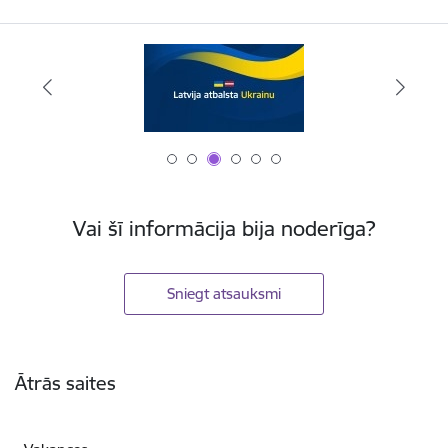
Vai šī informācija bija noderīga?
Sniegt atsauksmi
Kājene
Ātrās saites