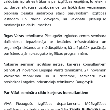
valdošais izpratnes trūkums par izglītības iespējām, to ietekmi
uz darba situācijas uzlabošanos un labklājības veicināšanu
pieprasa ciešāku sadarbību starp pašvaldībām, izglītības
iestādēm un darba devējiem, lai veicinātu pieaugušo
motivāciju un dalību mācībās.
Rīgas Valsts tehnikuma Pieaugušo izglītības centrs semināra
dalībniekus iepazīstināja ar iestādes infrastruktūru un
organizēja tikšanos ar mācībspēkiem, kā arī plašāk pastāstīja
par īstenotajām pieaugušo izglītības programmām.
Nākamie semināri izglītības iestāžu karjeras konsultantiem
plānoti 21. novembrī Liepājas Valsts tehnikumā, 27. novembrī
Valmieras tehnikumā un 4. decembrī, semināru ciklu
noslēdzot Latgales Industriālajā tehnikumā Daugavpilī.
Par VIAA semināru ciklu karjeras konsultantiem
VIAA Pieaugušo izglītības departamenta Mūžizglītības
analītikas un atbalsta nodaļas vadītāja
Zanda Rutkovska
un