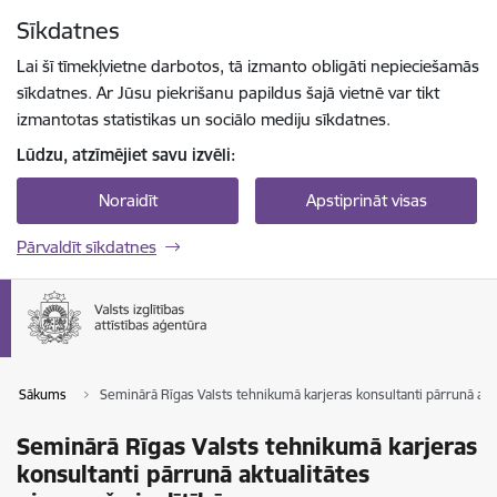
Pāriet uz lapas saturu
Sīkdatnes
Spied
lai meklētu
Enter
Lai šī tīmekļvietne darbotos, tā izmanto obligāti nepieciešamās
sīkdatnes. Ar Jūsu piekrišanu papildus šajā vietnē var tikt
izmantotas statistikas un sociālo mediju sīkdatnes.
Lūdzu, atzīmējiet savu izvēli:
Noraidīt
Apstiprināt visas
Pārvaldīt sīkdatnes
Sākums
Seminārā Rīgas Valsts tehnikumā karjeras konsultanti pārrunā aktu
Seminārā Rīgas Valsts tehnikumā karjeras
konsultanti pārrunā aktualitātes