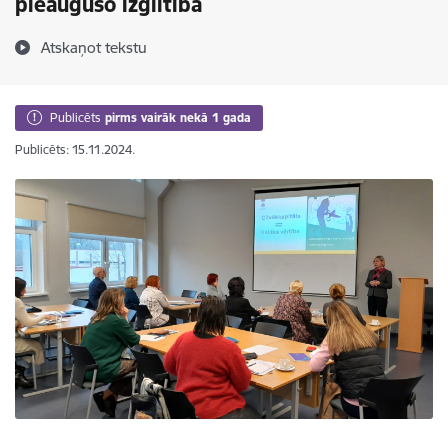
pieaugušo izglītībā
Atskaņot tekstu
Publicēts
pirms vairāk nekā 1 gada
Publicēts: 15.11.2024.