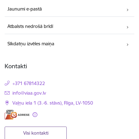
Jaunumi e-pastā
Atbalsts nedrošā brīdī
Sīkdatņu izvēles maiņa
Kontakti
+371 67814322
E-pasts:
info@viaa.gov.lv
Vaļņu iela 1 (3.-6. stāvs), Rīga, LV-1050
Visi kontakti