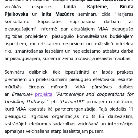
vecākās ekspertes
Linda Kapteine, Biruta
Pjalkovska
un
Inita Mazūdre
semināru ciklā “Karjeras
konsultantu kapacitātes stiprināšana darbam ar
pieaugušajiem
”
informē par aktuālajiem VIAA pieaugušo
izglītības projektiem, pieaugušo konsultēšanas būtiskajiem
aspektiem, metodiskajiem resursiem un mākslīgā intelekta
rīku izmantošanas iespējām un nepieciešamo atbalstu darbā
ar pieaugušajiem, kuriem ir zema motivācija iesaistei mācībās.
Semināru dalībnieki tiek iepazīstināti ar labās prakses
piemēriem un priekšlikumiem pieaugušo efektīvākai iesaistei
mācībās Eiropas mērogā. VIAA pārstāves dalīsies
ar
Erasmus+
projekta
"Partnerships and cooperations for
Upskilling Pathways"
jeb
“PartnerUP”
pirmajiem rezultātiem,
kurā VIAA iesaistās kā partnerorganizācija. Tajā piedalās 11
pieaugušo izglītības organizācijas no 8 ES dalībvalstīm,
izstrādājot ieteikumus sadarbības veidošanā un informācijas
apmaiņas veicināšanā starp iesaistītajām pusēm.