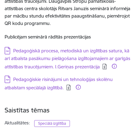
attīstības traucējumi. Daugavpils Stropu pamatskolas-
attīstības centra skolotājs Ritvars Januzis seminārā informēja
par mācību stundu efektivitātes paaugstināšanu, piemērojot
QR kodu programmu.
Publicējam seminārā rādītās prezentācijas
Lejupielādēt:
Pedagoģiskā procesa, metodiskā un izglītības satura, kā
arī atbalsta pasākumu pielāgošana izglītojamajiem ar garīgās
attīstības traucējumiem. I.Geriņas prezentācija
Lejupielādēt:
Pedagoģiskie risinājumi un tehnoloģijas skolēnu
atbalstam speciālajā izglītībā.
Saistītas tēmas
Aktualitātes:
Speciālā izglītība