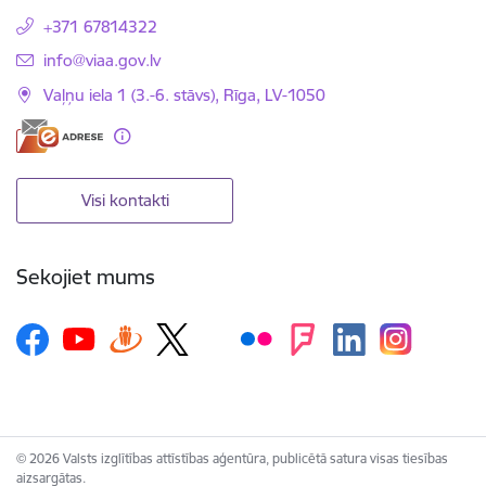
+371 67814322
E-pasts:
info@viaa.gov.lv
Vaļņu iela 1 (3.-6. stāvs), Rīga, LV-1050
Visi kontakti
Sekojiet mums
© 2026 Valsts izglītības attīstības aģentūra, publicētā satura visas tiesības
aizsargātas.