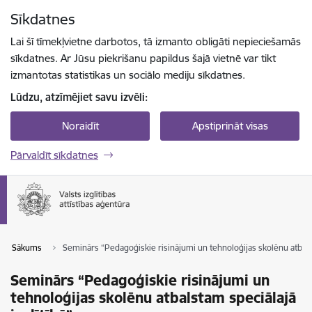
Pāriet uz lapas saturu
Sīkdatnes
Spied
lai meklētu
Enter
Lai šī tīmekļvietne darbotos, tā izmanto obligāti nepieciešamās
sīkdatnes. Ar Jūsu piekrišanu papildus šajā vietnē var tikt
izmantotas statistikas un sociālo mediju sīkdatnes.
Lūdzu, atzīmējiet savu izvēli:
Noraidīt
Apstiprināt visas
Pārvaldīt sīkdatnes
Sākums
Seminārs “Pedagoģiskie risinājumi un tehnoloģijas skolēnu atbalst
Seminārs “Pedagoģiskie risinājumi un
tehnoloģijas skolēnu atbalstam speciālajā