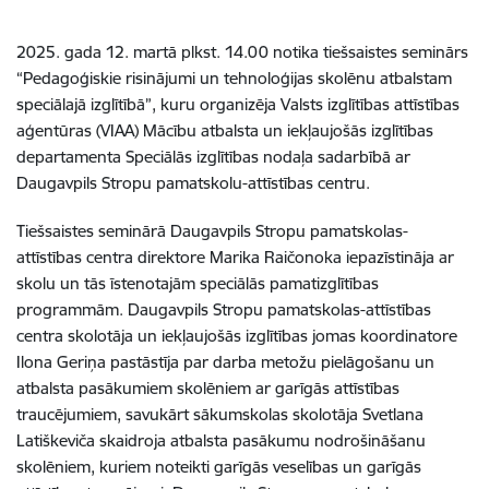
2025. gada 12. martā plkst. 14.00 notika tiešsaistes seminārs
“Pedagoģiskie risinājumi un tehnoloģijas skolēnu atbalstam
speciālajā izglītībā”, kuru organizēja Valsts izglītības attīstības
aģentūras (VIAA) Mācību atbalsta un iekļaujošās izglītības
departamenta Speciālās izglītības nodaļa sadarbībā ar
Daugavpils Stropu pamatskolu-attīstības centru.
Tiešsaistes seminārā
Daugavpils Stropu pamatskolas-
attīstības centra
direktore Marika Raičonoka iepazīstināja ar
skolu un tās īstenotajām speciālās pamatizglītības
programmām. Daugavpils Stropu pamatskolas-attīstības
centra skolotāja un iekļaujošās izglītības jomas koordinatore
Ilona Geriņa pastāstīja par darba metožu pielāgošanu un
atbalsta pasākumiem skolēniem ar garīgās attīstības
traucējumiem, savukārt sākumskolas skolotāja Svetlana
Latiškeviča skaidroja atbalsta pasākumu nodrošināšanu
skolēniem, kuriem noteikti garīgās veselības un garīgās