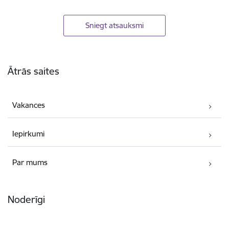
Sniegt atsauksmi
Kājene
Ātrās saites
Vakances
Iepirkumi
Par mums
Noderīgi