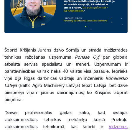
Šobrīd Krišjānis Jurāns dzīvo Somijā un strādā mežiztrādes
tehnikas ražošanas uzņēmumā
Ponsse Oyj
par globālā
atbalsta servisa speciālistu un treneri. Uzņēmumam ir
pārstāvniecības vairāk nekā 40 valstīs visā pasaulē. Iepriekš
viņš bija Rīgas darbnīcas vad
ītājs un inženieris
Konekesko
Latvija
(Baltic Agro Machinery Latvija) tepat Latvijā, bet dzīve
piespēlēja viņam jaunus izaicinājumus, ko Krišjānis labprāt
pieņēma.
"Savas profesionālās gaitas sāku, kad iestājos
lauksaimniecības tehnikas mehāniķu kursā Priekuļu
lauksaimniecības tehnikumā, kas šobrīd ir
Vidzemes