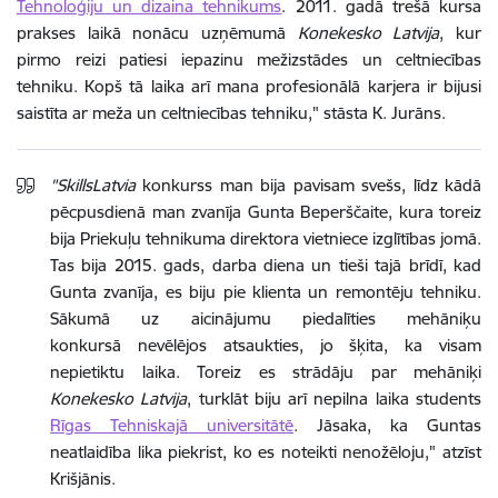
Tehnoloģiju un dizaina tehnikums
.
2011. gadā trešā kursa
prakses laikā nonācu uzņēmumā
Konekesko Latvija
, kur
pirmo reizi patiesi iepazinu mežizstādes un celtniecības
tehniku. Kopš tā laika arī mana profesionālā karjera ir bijusi
saistīta ar meža un celtniecības tehniku," stāsta K. Jurāns.
"SkillsLatvia
konkurss man bija pavisam svešs, līdz kādā
pēcpusdienā man zvanīja Gunta Beperščaite, kura toreiz
bija Priekuļu tehnikuma direktora vietniece izglītības jomā.
Tas bija 2015. gads, darba diena un tieši tajā brīdī, kad
Gunta zvanīja, es biju pie klienta un remontēju tehniku.
Sākumā uz aicinājumu piedalīties mehāniķu
konkursā nevēlējos atsaukties, jo šķita, ka visam
nepietiktu laika. Toreiz es strādāju par mehāniķi
Konekesko Latvija
, turklāt biju arī nepilna laika students
Rīgas Tehniskajā universitātē
. Jāsaka, ka Guntas
neatlaidība lika piekrist, ko es noteikti nenožēloju," atzīst
Krišjānis.