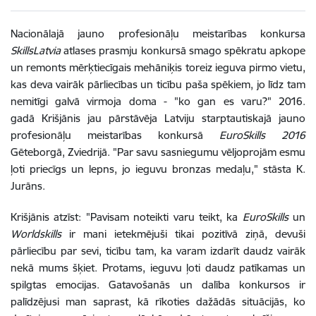
Nacionālajā jauno profesionāļu meistarības konkursa
SkillsLatvia
atlases prasmju konkursā smago spēkratu apkope
un remonts mērķtiecīgais mehāniķis toreiz ieguva pirmo vietu,
kas deva vairāk pārliecības un ticību paša spēkiem, jo līdz tam
nemitīgi galvā virmoja doma - "ko gan es varu?" 2016.
gadā Krišjānis jau pārstāvēja Latviju starptautiskajā jauno
profesionāļu meistarības konkursā
EuroSkills 2016
Gēteborgā, Zviedrijā. "Par savu sasniegumu vēljoprojām esmu
ļoti priecīgs un lepns, jo ieguvu bronzas medaļu," stāsta K.
Jurāns.
Krišjānis atzīst: "Pavisam noteikti varu teikt, ka
EuroSkills
un
Worldskills
ir mani ietekmējuši tikai pozitīvā ziņā, devuši
pārliecību par sevi, ticību tam, ka varam izdarīt daudz vairāk
nekā mums šķiet. Protams, ieguvu ļoti daudz patīkamas un
spilgtas emocijas. Gatavošanās un dalība konkursos ir
palīdzējusi man saprast, kā rīkoties dažādās situācijās, ko