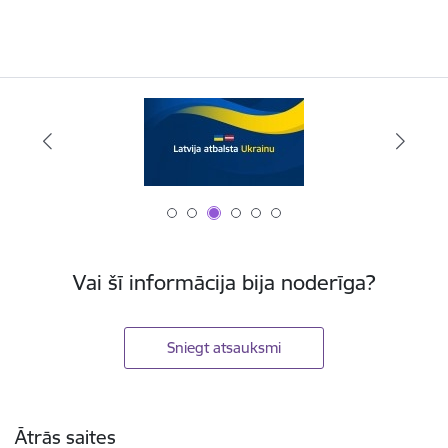
Vai šī informācija bija noderīga?
Sniegt atsauksmi
Kājene
Ātrās saites