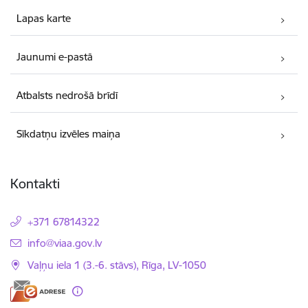
Lapas karte
Jaunumi e-pastā
Atbalsts nedrošā brīdī
Sīkdatņu izvēles maiņa
Kontakti
+371 67814322
E-pasts:
info@viaa.gov.lv
Vaļņu iela 1 (3.-6. stāvs), Rīga, LV-1050