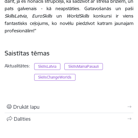
darīt, ja es nonācis strupceļā, kā sadzīvot ar stresa brīžiem, un
pats galvenais - kā neapstāties. Gatavošanās un paši
SkillsLatvia
,
EuroSkills
un
WorldSkills
konkursi ir viens
fantastisks ceļojums, ko novēlu piedzīvot katram jaunajam
profesionālim!"
Saistītas tēmas
Aktualitātes:
SkillsLatvia
SkillsMainaPasauli
SkillsChangeWorlds
Drukāt lapu
Dalīties