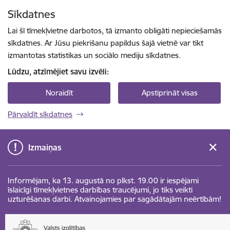
Pāriet uz lapas saturu
Sīkdatnes
Spied
lai meklētu
Enter
Lai šī tīmekļvietne darbotos, tā izmanto obligāti nepieciešamās
sīkdatnes. Ar Jūsu piekrišanu papildus šajā vietnē var tikt
izmantotas statistikas un sociālo mediju sīkdatnes.
Lūdzu, atzīmējiet savu izvēli:
Noraidīt
Apstiprināt visas
Pārvaldīt sīkdatnes
Izmaiņas
Informējam, ka 13. augustā no plkst. 19.00 ir iespējami
īslaicīgi tīmekļvietnes darbības traucējumi, jo tiks veikti
uzturēšanas darbi. Atvainojamies par sagādātajām neērtībām!