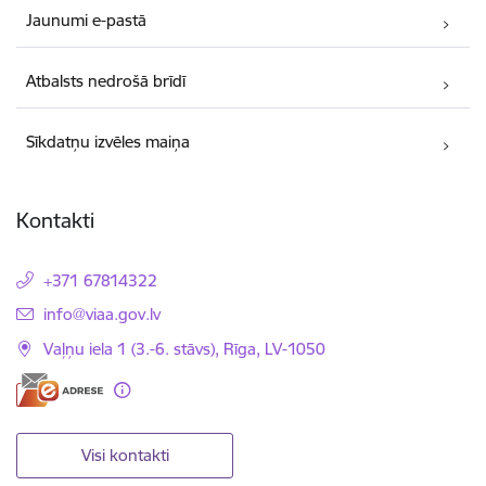
Jaunumi e-pastā
Atbalsts nedrošā brīdī
Sīkdatņu izvēles maiņa
Kontakti
+371 67814322
E-pasts:
info@viaa.gov.lv
Vaļņu iela 1 (3.-6. stāvs), Rīga, LV-1050
Visi kontakti