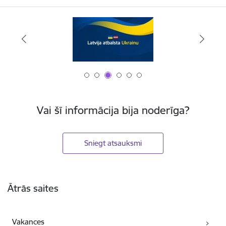
Vai šī informācija bija noderīga?
Sniegt atsauksmi
Kājene
Ātrās saites
Vakances