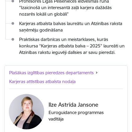
Profesores Līgas Peisenieces iedvesmas runa
“Izaicinošā un interesantā zaļā karjera dažādās
nozarēs lokāli un globāli”
Karjeras atbalsta balvas laureātu un Atzinības raksta
saņēmēju godināšana
Praktiskas darbnīcas un meistarklases, kurās
konkursa “Karjeras atbalsta balva – 2025” laureāti un
Atzinības rakstu ieguvēji dalīsies ar savu pieredzi.
Plašākas izglītības pieredzes departaments
Karjeras attīstības atbalsta nodaļa
Ilze Astrīda Jansone
Euroguidance programmas
vadītāja