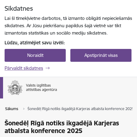
Pāriet uz lapas saturu
Sīkdatnes
Spied
lai meklētu
Enter
Lai šī tīmekļvietne darbotos, tā izmanto obligāti nepieciešamās
sīkdatnes. Ar Jūsu piekrišanu papildus šajā vietnē var tikt
izmantotas statistikas un sociālo mediju sīkdatnes.
Lūdzu, atzīmējiet savu izvēli:
Noraidīt
Apstiprināt visas
Pārvaldīt sīkdatnes
Sākums
Šonedēļ Rīgā notiks ikgadējā Karjeras atbalsta konference 2025
Šonedēļ Rīgā notiks ikgadējā Karjeras
atbalsta konference 2025