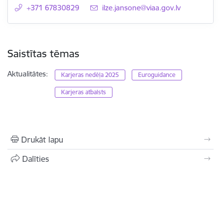
+371 67830829
E-pasts:
ilze.jansone@viaa.gov.lv
Saistītas tēmas
Aktualitātes:
Karjeras nedēļa 2025
Euroguidance
Karjeras atbalsts
Drukāt lapu
Dalīties