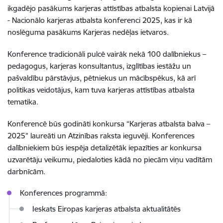
ikgadējo
pasākums karjeras attīstības atbalsta kopienai Latvijā
-
Nacionālo karjeras atbalsta konferenci 2025, kas ir kā
noslēguma pasākums Karjeras nedēļas ietvaros.
Konference tradicionāli pulcē vairāk nekā 100 dalībniekus –
pedagogus, karjeras konsultantus, izglītības iestāžu un
pašvaldību pārstāvjus, pētniekus un mācībspēkus, kā arī
politikas veidotājus, kam tuva karjeras attīstības atbalsta
tematika.
Konferencē būs godināti konkursa “Karjeras atbalsta balva –
2025” laureāti un Atzinības raksta ieguvēji. Konferences
dalībniekiem būs iespēja detalizētāk iepazīties ar konkursa
uzvarētāju veikumu, piedaloties kādā no piecām viņu vadītām
darbnīcām.
Konferences programmā:
Ieskats Eiropas karjeras atbalsta aktualitātēs