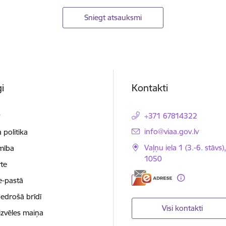
Sniegt atsauksmi
i
Kontakti
t
+371 67814322
E-pasts:
info@viaa.gov.lv
 politika
Vaļņu iela 1 (3.-6. stāvs)
mība
1050
te
e-pastā
nedrošā brīdī
Visi kontakti
izvēles maiņa