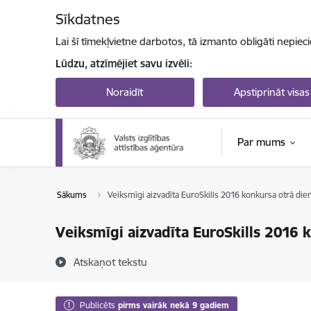
Pāriet uz lapas saturu
Sīkdatnes
Lai šī tīmekļvietne darbotos, tā izmanto obligāti nepiec
Lūdzu, atzīmējiet savu izvēli:
Noraidīt
Apstiprināt visas
Par mums
Sākums
Veiksmīgi aizvadīta EuroSkills 2016 konkursa otrā die
Veiksmīgi aizvadīta EuroSkills 2016 
Atskaņot tekstu
Publicēts
pirms vairāk nekā 9 gadiem