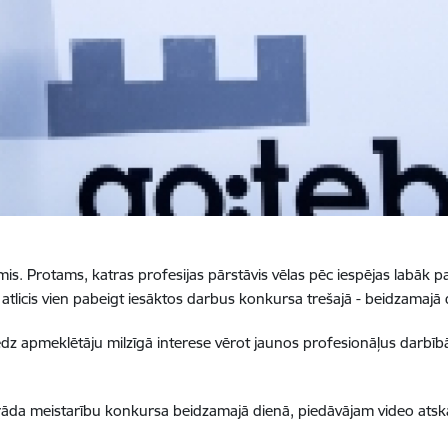
mis. Protams, katras profesijas pārstāvis vēlas pēc iespējas labāk
 atlicis vien pabeigt iesāktos darbus konkursa trešajā - beidzamajā
dz apmeklētāju milzīgā interese vērot jaunos profesionāļus darbībā.
 rāda meistarību konkursa beidzamajā dienā, piedāvājam video at