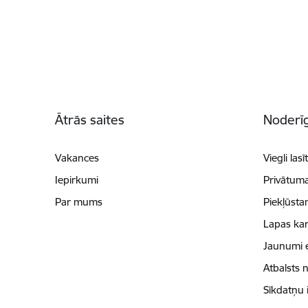
Kājene
Ātrās saites
Noderīg
Vakances
Viegli lasī
Iepirkumi
Privātuma
Par mums
Piekļūsta
Lapas kar
Jaunumi 
Atbalsts 
Sīkdatņu 