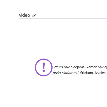
video
Saturs nav pieejams, kamēr nav ap
pušu sīkdatnes”
. Sīkdatņu izvēles