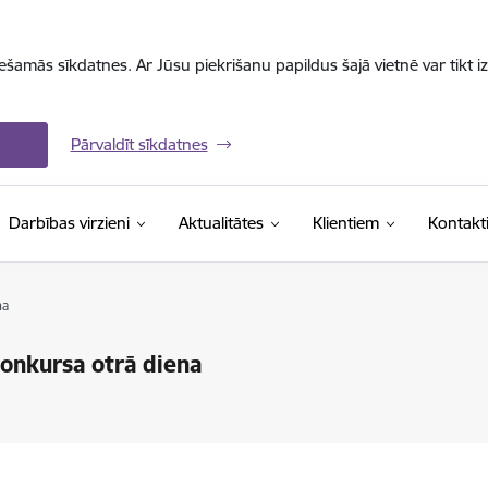
iešamās sīkdatnes. Ar Jūsu piekrišanu papildus šajā vietnē var tikt i
Pārvaldīt sīkdatnes
Darbības virzieni
Aktualitātes
Klientiem
Kontakt
na
konkursa otrā diena