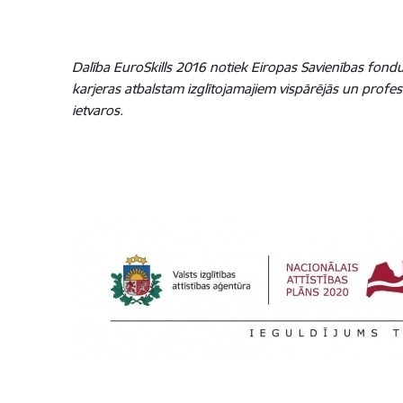
Dalība EuroSkills 2016 notiek Eiropas Savienības fond
karjeras atbalstam izglītojamajiem vispārējās un profesi
ietvaros.