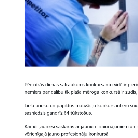
Pēc otrās dienas satraukums konkursantu vidū ir pieri
nemiers par dalību tik plaša mēroga konkursā ir zudis,
Lielu prieku un papildus motivāciju konkursantiem snie
sasniedzis gandrīz 64 tūkstošus.
Kamēr jaunieši saskaras ar jauniem izaicinājumiem un
vērienīgajā jauno profesionāļu konkursā.