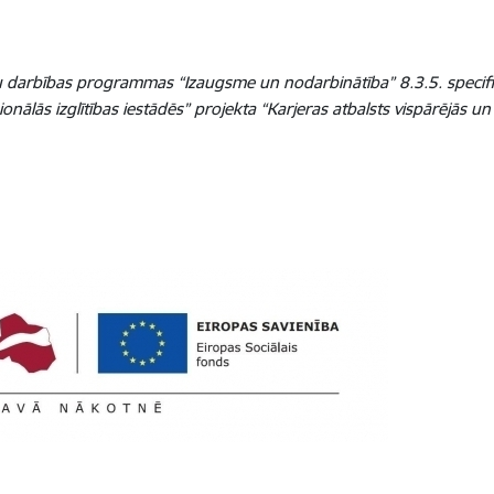
u darbības programmas “Izaugsme un nodarbinātība” 8.3.5. specifi
onālās izglītības iestādēs” projekta “Karjeras atbalsts vispārējās un 